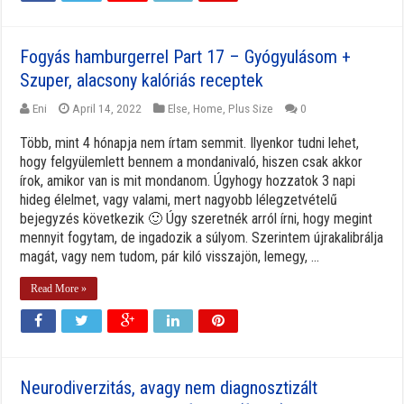
Fogyás hamburgerrel Part 17 – Gyógyulásom +
Szuper, alacsony kalóriás receptek
Eni
April 14, 2022
Else
,
Home
,
Plus Size
0
Több, mint 4 hónapja nem írtam semmit. Ilyenkor tudni lehet,
hogy felgyülemlett bennem a mondanivaló, hiszen csak akkor
írok, amikor van is mit mondanom. Úgyhogy hozzatok 3 napi
hideg élelmet, vagy valami, mert nagyobb lélegzetvételű
bejegyzés következik 🙂 Úgy szeretnék arról írni, hogy megint
mennyit fogytam, de ingadozik a súlyom. Szerintem újrakalibrálja
magát, vagy nem tudom, pár kiló visszajön, lemegy, ...
Read More »
Neurodiverzitás, avagy nem diagnosztizált