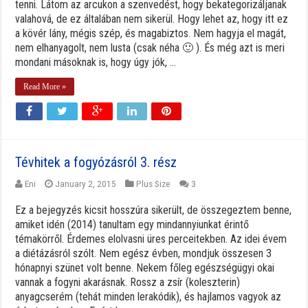
tenni. Látom az arcukon a szenvedést, hogy bekategorizáljanak
valahová, de ez általában nem sikerül. Hogy lehet az, hogy itt ez
a kövér lány, mégis szép, és magabiztos. Nem hagyja el magát,
nem elhanyagolt, nem lusta (csak néha 🙂 ). És még azt is meri
mondani másoknak is, hogy úgy jók, ...
Read More »
Tévhitek a fogyózásról 3. rész
Eni
January 2, 2015
Plus Size
3
Ez a bejegyzés kicsit hosszúra sikerült, de összegeztem benne,
amiket idén (2014) tanultam egy mindannyiunkat érintő
témakörről. Érdemes elolvasni üres perceitekben. Az idei évem
a diétázásról szólt. Nem egész évben, mondjuk összesen 3
hónapnyi szünet volt benne. Nekem főleg egészségügyi okai
vannak a fogyni akarásnak. Rossz a zsír (koleszterin)
anyagcserém (tehát minden lerakódik), és hajlamos vagyok az