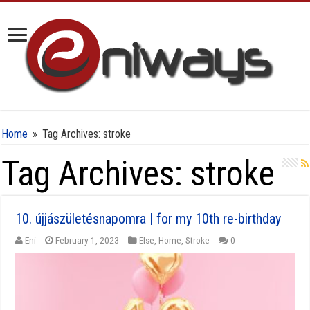
Home
»
Tag Archives: stroke
Tag Archives:
stroke
10. újjászületésnapomra | for my 10th re-birthday
Eni
February 1, 2023
Else
,
Home
,
Stroke
0