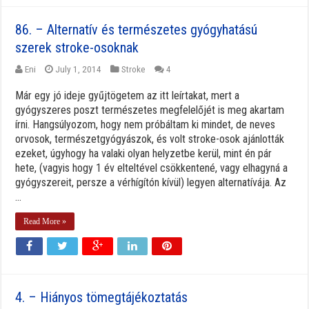
86. – Alternatív és természetes gyógyhatású
szerek stroke-osoknak
Eni
July 1, 2014
Stroke
4
Már egy jó ideje gyűjtögetem az itt leírtakat, mert a
gyógyszeres poszt természetes megfelelőjét is meg akartam
írni. Hangsúlyozom, hogy nem próbáltam ki mindet, de neves
orvosok, természetgyógyászok, és volt stroke-osok ajánlották
ezeket, úgyhogy ha valaki olyan helyzetbe kerül, mint én pár
hete, (vagyis hogy 1 év elteltével csökkentené, vagy elhagyná a
gyógyszereit, persze a vérhígítón kívül) legyen alternatívája. Az
...
Read More »
4. – Hiányos tömegtájékoztatás