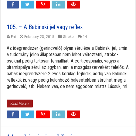
105. – A Babinski jel vagy reflex
Eni
February 23, 2015
Stroke
14
Az idegrendszer (gerincvelő) olyan sérülése a Babinski jel, amin
a tudomány jelen állapotában nem lehet változtatni, stroke-
osoknál pedig tartósan fennállhat. A corticospinális, vagyis a
piramispálya sérül az agyban, ami a mozgásszervekért felelős. A
babák idegrendszere 2 éves korukig fejlődik, addig van Babinski
reflexük is, vagy pedig különböző balesetekben sérülhet meg a
gerincvelő, stb. Nekem van, de nem aggódom miatta.Lássuk, mi
...
Read More »