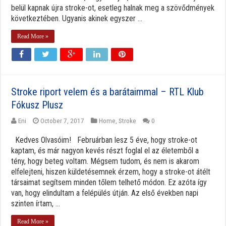
belül kapnak újra stroke-ot, esetleg halnak meg a szövődmények
következtében. Ugyanis akinek egyszer ...
Read More »
Stroke riport velem és a barátaimmal – RTL Klub
Fókusz Plusz
Eni
October 7, 2017
Home
,
Stroke
0
Kedves Olvasóim! Februárban lesz 5 éve, hogy stroke-ot
kaptam, és már nagyon kevés részt foglal el az életemből a
tény, hogy beteg voltam. Mégsem tudom, és nem is akarom
elfelejteni, hiszen küldetésemnek érzem, hogy a stroke-ot átélt
társaimat segítsem minden tőlem telhető módon. Ez azóta így
van, hogy elindultam a felépülés útján. Az első években napi
szinten írtam, ...
Read More »