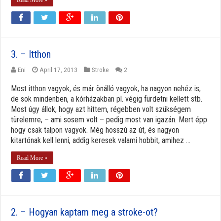
3. – Itthon
Eni
April 17, 2013
Stroke
2
Most itthon vagyok, és már önálló vagyok, ha nagyon nehéz is,
de sok mindenben, a kórházakban pl. végig fürdetni kellett stb.
Most úgy állok, hogy azt hittem, régebben volt szükségem
türelemre, – ami sosem volt – pedig most van igazán. Mert épp
hogy csak talpon vagyok. Még hosszú az út, és nagyon
kitartónak kell lenni, addig keresek valami hobbit, amihez ...
Read More »
2. – Hogyan kaptam meg a stroke-ot?