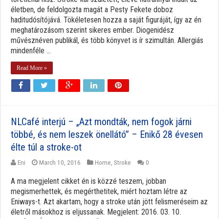
életben, de feldolgozta magát a Pesty Fekete doboz
haditudósítójává. Tökéletesen hozza a saját figuráját, így az én
meghatározásom szerint sikeres ember. Diogenidész
művésznéven publikál, és több könyvet is ír szimultán. Allergiás
mindenféle ...
Read More »
NLCafé interjú – „Azt mondták, nem fogok járni
többé, és nem leszek önellátó” – Enikő 28 évesen
élte túl a stroke-ot
Eni
March 10, 2016
Home
,
Stroke
0
A ma megjelent cikket én is közzé teszem, jobban
megismerhettek, és megérthetitek, miért hoztam létre az
Eniways-t. Azt akartam, hogy a stroke után jött felismeréseim az
életről másokhoz is eljussanak. Megjelent: 2016. 03. 10.