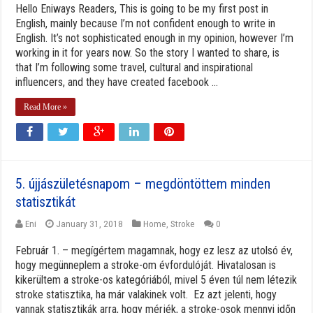
Hello Eniways Readers, This is going to be my first post in
English, mainly because I’m not confident enough to write in
English. It’s not sophisticated enough in my opinion, however I’m
working in it for years now. So the story I wanted to share, is
that I’m following some travel, cultural and inspirational
influencers, and they have created facebook ...
Read More »
5. újjászületésnapom – megdöntöttem minden
statisztikát
Eni
January 31, 2018
Home
,
Stroke
0
Február 1. – megígértem magamnak, hogy ez lesz az utolsó év,
hogy megünneplem a stroke-om évfordulóját. Hivatalosan is
kikerültem a stroke-os kategóriából, mivel 5 éven túl nem létezik
stroke statisztika, ha már valakinek volt. Ez azt jelenti, hogy
vannak statisztikák arra, hogy mérjék, a stroke-osok mennyi időn