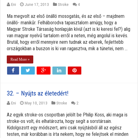
Eni
June 17, 2013
Stroke
4
Ma megvolt az első önálló mosogatás, és az első – majdnem
önálló- manikűr. Felháborodva tapasztalom amúgy, hogy a
Magyar Stroke Társaság honlapján kívül (azt is ki keresi fel?) alig
van magyar nyelvű tartalom erről a neten, még angolul is kevés.
Brutál, hogy erről mennyire nem tudnak az eberek, fejlettebb
országokban a buszon is ki van ragasztva, mik a tünetei, nem ...
Read More »
32. – Nyújts az életedért!
Eni
May 10, 2013
Stroke
2
Az egyik stroke-os csopotban jelölt be Philip Koss, aki maga is
stroke-os volt, és elhatározta, hogy segít a sorstársain.
Kidolgozott egy módszert, ami csak nyújtásból áll az egész
testen, már korábban is írta nekem, hogy ne felejtsek el minden