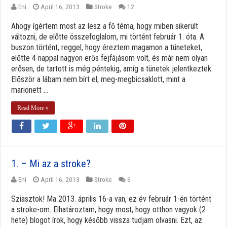
Eni
April 16, 2013
Stroke
12
Ahogy ígértem most az lesz a fő téma, hogy miben sikerült
változni, de előtte összefoglalom, mi történt február 1. óta. A
buszon történt, reggel, hogy éreztem magamon a tüneteket,
előtte 4 nappal nagyon erős fejfájásom volt, és már nem olyan
erősen, de tartott is még péntekig, amíg a tünetek jelentkeztek.
Először a lábam nem bírt el, meg-megbicsaklott, mint a
marionett ...
Read More »
1. – Mi az a stroke?
Eni
April 16, 2013
Stroke
6
Sziasztok! Ma 2013. április 16-a van, ez év február 1-én történt
a stroke-om. Elhatároztam, hogy most, hogy otthon vagyok (2
hete) blogot írok, hogy később vissza tudjam olvasni. Ezt, az