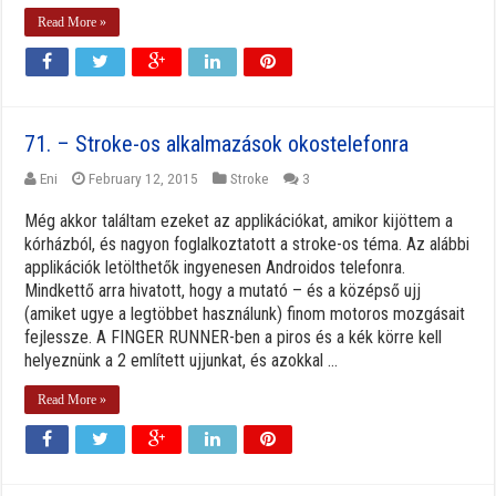
Read More »
71. – Stroke-os alkalmazások okostelefonra
Eni
February 12, 2015
Stroke
3
Még akkor találtam ezeket az applikációkat, amikor kijöttem a
kórházból, és nagyon foglalkoztatott a stroke-os téma. Az alábbi
applikációk letölthetők ingyenesen Androidos telefonra.
Mindkettő arra hivatott, hogy a mutató – és a középső ujj
(amiket ugye a legtöbbet használunk) finom motoros mozgásait
fejlessze. A FINGER RUNNER-ben a piros és a kék körre kell
helyeznünk a 2 említett ujjunkat, és azokkal ...
Read More »