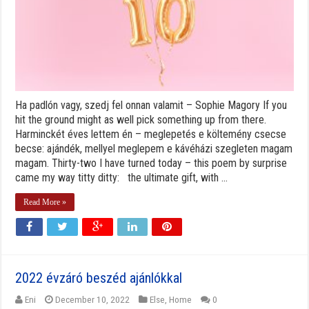
Ha padlón vagy, szedj fel onnan valamit – Sophie Magory If you
hit the ground might as well pick something up from there.
Harminckét éves lettem én – meglepetés e költemény csecse
becse: ajándék, mellyel meglepem e kávéházi szegleten magam
magam. Thirty-two I have turned today – this poem by surprise
came my way titty ditty: the ultimate gift, with ...
Read More »
2022 évzáró beszéd ajánlókkal
Eni
December 10, 2022
Else
,
Home
0