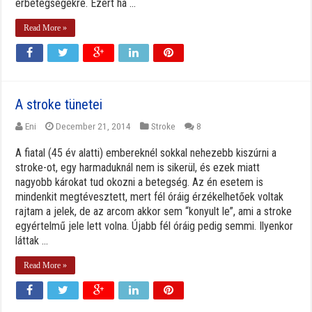
érbetegségekre. Ezért ha ...
Read More »
A stroke tünetei
Eni
December 21, 2014
Stroke
8
A fiatal (45 év alatti) embereknél sokkal nehezebb kiszúrni a
stroke-ot, egy harmaduknál nem is sikerül, és ezek miatt
nagyobb károkat tud okozni a betegség. Az én esetem is
mindenkit megtévesztett, mert fél óráig érzékelhetőek voltak
rajtam a jelek, de az arcom akkor sem “konyult le”, ami a stroke
egyértelmű jele lett volna. Újabb fél óráig pedig semmi. Ilyenkor
láttak ...
Read More »