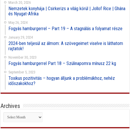
March 20, 2026
Nemzetek konyhája | Csirkerizs a világ körül | Jollof Rice | Ghána
és Nyugat-Afrika
May 26, 2024
Fogyás hamburgerrel – Part 19 – A stagnálás a folyamat része
January 29, 2024
2024-ben teljesül az álmom: A szövegeimet viselve is láthatom
rajtatok!
November 30, 2023
Fogyás hamburgerrel Part 18 – Szülinapomra mínusz 22 kg
September 5, 2023
Toxikus pozitivitás – hogyan álljunk a problémákhoz, nehéz
időszakokhoz?
Archives
Archives