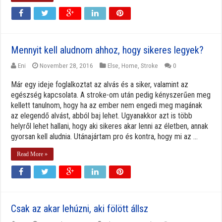
Mennyit kell aludnom ahhoz, hogy sikeres legyek?
Eni
November 28, 2016
Else
,
Home
,
Stroke
0
Már egy ideje foglalkoztat az alvás és a siker, valamint az
egészség kapcsolata. A stroke-om után pedig kényszerűen meg
kellett tanulnom, hogy ha az ember nem engedi meg magának
az elegendő alvást, abból baj lehet. Ugyanakkor azt is több
helyről lehet hallani, hogy aki sikeres akar lenni az életben, annak
gyorsan kell aludnia. Utánajártam pro és kontra, hogy mi az ...
Read More »
Csak az akar lehúzni, aki fölött állsz