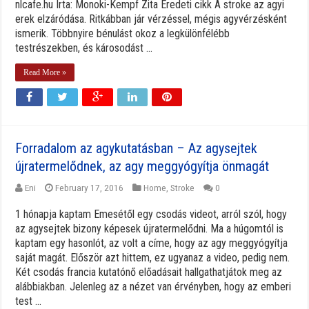
nlcafe.hu Írta: Monoki-Kempf Zita Eredeti cikk A stroke az agyi
erek elzáródása. Ritkábban jár vérzéssel, mégis agyvérzésként
ismerik. Többnyire bénulást okoz a legkülönfélébb
testrészekben, és károsodást ...
Read More »
Forradalom az agykutatásban – Az agysejtek
újratermelődnek, az agy meggyógyítja önmagát
Eni
February 17, 2016
Home
,
Stroke
0
1 hónapja kaptam Emesétől egy csodás videot, arról szól, hogy
az agysejtek bizony képesek újratermelődni. Ma a húgomtól is
kaptam egy hasonlót, az volt a címe, hogy az agy meggyógyítja
saját magát. Először azt hittem, ez ugyanaz a video, pedig nem.
Két csodás francia kutatónő előadásait hallgathatjátok meg az
alábbiakban. Jelenleg az a nézet van érvényben, hogy az emberi
test ...