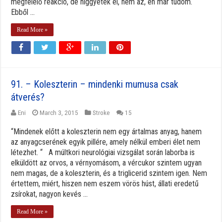
megfelelő reakció, de higgyétek el, nem az, én már tudom.
Ebből ...
Read More »
91. – Koleszterin – mindenki mumusa csak
átverés?
Eni
March 3, 2015
Stroke
15
“Mindenek előtt a koleszterin nem egy ártalmas anyag, hanem
az anyagcserének egyik pillére, amely nélkül emberi élet nem
létezhet. “ A múltkori neurológiai vizsgálat során laborba is
elküldött az orvos, a vérnyomásom, a vércukor szintem ugyan
nem magas, de a koleszterin, és a triglicerid szintem igen. Nem
értettem, miért, hiszen nem eszem vörös húst, állati eredetű
zsírokat, nagyon kevés ...
Read More »