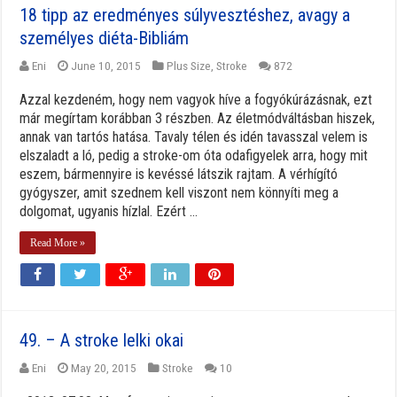
18 tipp az eredményes súlyvesztéshez, avagy a
személyes diéta-Bibliám
Eni
June 10, 2015
Plus Size
,
Stroke
872
Azzal kezdeném, hogy nem vagyok híve a fogyókúrázásnak, ezt
már megírtam korábban 3 részben. Az életmódváltásban hiszek,
annak van tartós hatása. Tavaly télen és idén tavasszal velem is
elszaladt a ló, pedig a stroke-om óta odafigyelek arra, hogy mit
eszem, bármennyire is kevéssé látszik rajtam. A vérhígító
gyógyszer, amit szednem kell viszont nem könnyíti meg a
dolgomat, ugyanis hízlal. Ezért ...
Read More »
49. – A stroke lelki okai
Eni
May 20, 2015
Stroke
10