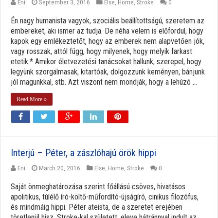
Eni
September 3, 2016
Else
,
Home
,
Stroke
0
Én nagy humanista vagyok, szociális beállítottságú, szeretem az
embereket, aki ismer az tudja. De néha velem is előfordul, hogy
kapok egy emlékeztetőt, hogy az emberek nem alapvetően jók,
vagy rosszak, attól függ, hogy milyenek, hogy melyik farkast
etetik.* Amikor életvezetési tanácsokat hallunk, szerepel, hogy
legyünk szorgalmasak, kitartóak, dolgozzunk keményen, bánjunk
jól magunkkal, stb. Azt viszont nem mondják, hogy a lehúzó ...
Read More »
Interjú – Péter, a zászlóhajú örök hippi
Eni
March 20, 2016
Else
,
Home
,
Stroke
0
Saját önmeghatározása szerint főállású csöves, hivatásos
apolitikus, túlélő író-költő-műfordító-újságíró, cinikus filozófus,
és mindmáig hippi. Péter ateista, de a szeretet erejében
töretlenül hisz. Stroke-kal született, eleve hátránnyal indult az