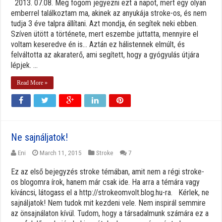
2013. 07.08. Meg fogom jegyezni ezt a napot, mert egy olyan
emberrel találkoztam ma, akinek az anyukája stroke-os, és nem
tudja 3 éve talpra állítani. Azt mondja, én segítek neki ebben.
Szíven ütött a története, mert eszembe juttatta, mennyire el
voltam keseredve én is… Aztán ez hálistennek elmúlt, és
felváltotta az akaraterő, ami segített, hogy a gyógyulás útjára
lépjek. ...
Read More »
Ne sajnáljatok!
Eni
March 11, 2015
Stroke
7
Ez az első bejegyzés stroke témában, amit nem a régi stroke-
os blogomra írok, hanem már csak ide. Ha arra a témára vagy
kíváncsi, látogass el a http://strokeomvolt.blog.hu-ra. Kérlek, ne
sajnáljatok! Nem tudok mit kezdeni vele. Nem inspirál semmire
az önsajnálaton kívül. Tudom, hogy a társadalmunk számára ez a