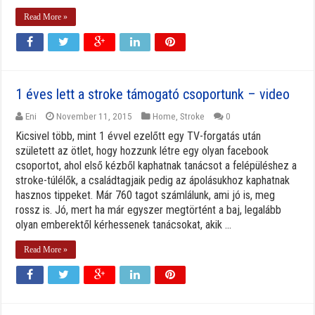
Read More »
1 éves lett a stroke támogató csoportunk – video
Eni
November 11, 2015
Home
,
Stroke
0
Kicsivel több, mint 1 évvel ezelőtt egy TV-forgatás után
született az ötlet, hogy hozzunk létre egy olyan facebook
csoportot, ahol első kézből kaphatnak tanácsot a felépüléshez a
stroke-túlélők, a családtagjaik pedig az ápolásukhoz kaphatnak
hasznos tippeket. Már 760 tagot számlálunk, ami jó is, meg
rossz is. Jó, mert ha már egyszer megtörtént a baj, legalább
olyan emberektől kérhessenek tanácsokat, akik ...
Read More »