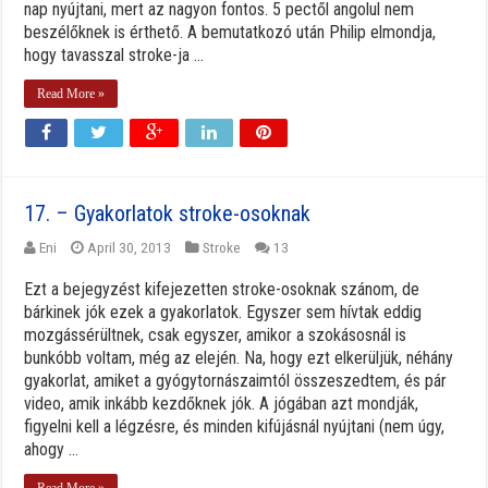
nap nyújtani, mert az nagyon fontos. 5 pectől angolul nem
beszélőknek is érthető. A bemutatkozó után Philip elmondja,
hogy tavasszal stroke-ja ...
Read More »
17. – Gyakorlatok stroke-osoknak
Eni
April 30, 2013
Stroke
13
Ezt a bejegyzést kifejezetten stroke-osoknak szánom, de
bárkinek jók ezek a gyakorlatok. Egyszer sem hívtak eddig
mozgássérültnek, csak egyszer, amikor a szokásosnál is
bunkóbb voltam, még az elején. Na, hogy ezt elkerüljük, néhány
gyakorlat, amiket a gyógytornászaimtól összeszedtem, és pár
video, amik inkább kezdőknek jók. A jógában azt mondják,
figyelni kell a légzésre, és minden kifújásnál nyújtani (nem úgy,
ahogy ...
Read More »