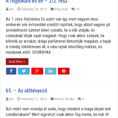
A fogyókúra és én – 2/2. rész
Eni
February 20, 2015
Plus Size
15
Az 1. rész folytatása Ez azért van így, mert nagyon okos
emberek sok évtizeddel ezelőtt rájöttek, hogy abból nagyon jól
jövedelmező üzletet lehet csinálni, ha a nők utálják, és
csúnyának látják saját magukat. Hogy csak akkor szépek, ha
kifestik az arcukat, drága parfümmel illatosítják magukat, a hajuk
is mindig tökéletesen áll, a ruha rajtuk lehetőleg márkás, és
mindenek előtt: SOVÁNYAK. ...
Read More »
65. – Az időtényező
Eni
February 17, 2015
Home
,
Stroke
3
Azt miért nem mondja el senki, hogy mindent a maga idején kell
csinálni/akarni? Mert egyrészt csak akkor fog menni, ha már itt