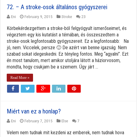
72. – A stroke-osok általános gyógyszerei
Eni
February 9, 2015
Stroke
23
Körbekérdezgettem a stroke-ból felgyógyult ismerőseimet, és
végeztem egy kis kutatást a témában, és összeszedtem a
stroke-osok legfontosabb gyógyszereit. Ez a legfontosabb: Na
jó, nem. Viccelek, persze 🙂 De azért van benne igazság. Nem
szabad sokat idegeskedni. Ez tényleg fontos. Meg “agyalni”. Ezt
én most tanulom, mert amikor utoljára látott a háziorvosom,
mondta, hogy csukjam be a szemem. Úgy járt ...
Read More »
Miért van ez a honlap?
Eni
February 7, 2015
Else
7
Velem nem tudnak mit kezdeni az emberek, nem tudnak hova