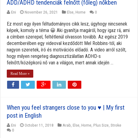
ADD/ADHD tendenciák felnőtt (főleg) nőkben
Eni
November 26, 2021
Else
,
Home
0
Ez most egy ilyen féltudományos cikk lesz, úgyhogy nincsenek
képek, komoly a téma 😀 Aki gyanítja magáról, hogy igaz rá, ami
a címben szerepel, feltétlenül olvasson tovább. Az egész 2019
decemberében egy videoval kezdődött Mel Robbins-tól, aki
nagyon szeretek, író és motivációs előadó. A video arról szólt,
hogy milyen rengeteg diagnosztizálatlan ADHD-s
felnőtt/középkorú nő van a világon, mert annak idején ...
Read More »
When you feel strangers close to you ♥ | My first
post in English
Eni
October 11, 2018
Arab
,
Else
,
Home
,
Plus Size
,
Stroke
0