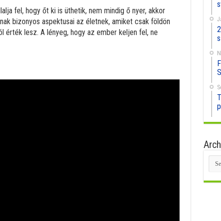
s
lja fel, hogy őt ki is üthetik, nem mindig ő nyer, akkor
J
nnak bizonyos aspektusai az életnek, amiket csak földön
2
l érték lesz. A lényeg, hogy az ember keljen fel, ne
s
N
F
S
S
T
p
Arch
Arc