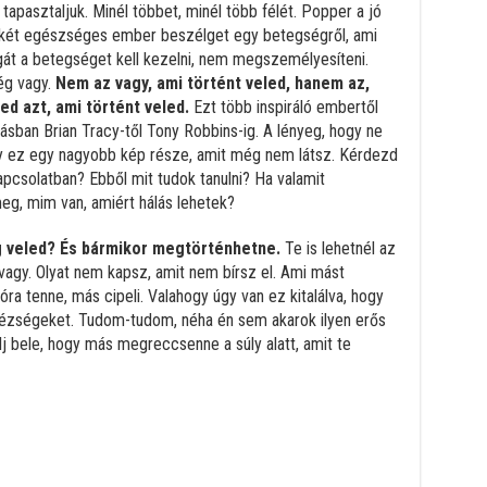
tapasztaljuk. Minél többet, minél több félét. Popper a jó
, két egészséges ember beszélget egy betegségről, ami
gát a betegséget kell kezelni, nem megszemélyesíteni.
ég vagy.
Nem az vagy, ami történt veled, hanem az,
d azt, ami történt veled.
Ezt több inspiráló embertől
ban Brian Tracy-től Tony Robbins-ig. A lényeg, hogy ne
ogy ez egy nagyobb kép része, amit még nem látsz. Kérdezd
csolatban? Ebből mit tudok tanulni? Ha valamit
eg, mim van, amiért hálás lehetek?
 veled? És bármikor megtörténhetne.
Te is lehetnél az
vagy. Olyat nem kapsz, amit nem bírsz el. Ami mást
óra tenne, más cipeli. Valahogy úgy van ez kitalálva, hogy
hézségeket. Tudom-tudom, néha én sem akarok ilyen erős
lj bele, hogy más megreccsenne a súly alatt, amit te