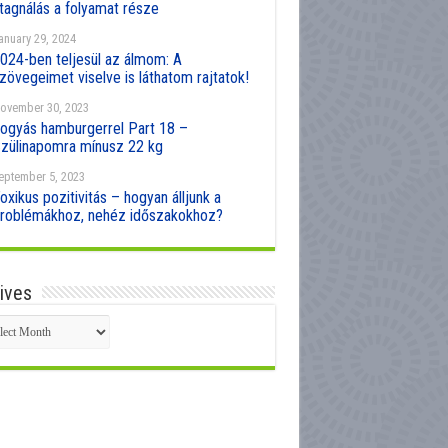
tagnálás a folyamat része
anuary 29, 2024
024-ben teljesül az álmom: A
zövegeimet viselve is láthatom rajtatok!
ovember 30, 2023
ogyás hamburgerrel Part 18 –
zülinapomra mínusz 22 kg
eptember 5, 2023
oxikus pozitivitás – hogyan álljunk a
roblémákhoz, nehéz időszakokhoz?
ives
hives