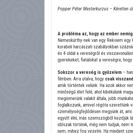
Popper Péter Mesterkurzus – Kéretlen út
A probléma az, hogy az ember nemige
Nemeskürthy-nek van egy Rekviem egy 
korabeli harcászati szabályokban száznál
és 4 oldal a vereségről és visszavonulás
gyerekeket, fiatalokat a vereségre, hogy
Sokszor a vereség is győzelem
– han
filmben. Arra utalva, hogy
csak visszané
amik történtek velünk. Ha azok akkor n
minőségű élet felé, ahol kibékülünk magun
megismerünk valakit általa, jobb munkahel
foglalkozunk, amivel régóta szerettünk 
személyiségfejlődésen megyünk át, ami 
együtt élni, más szemszögből kezdjük lát
időszak történik, még nem tudjuk, nem t
nem, mihez fog vezetni. Ha mindent sz