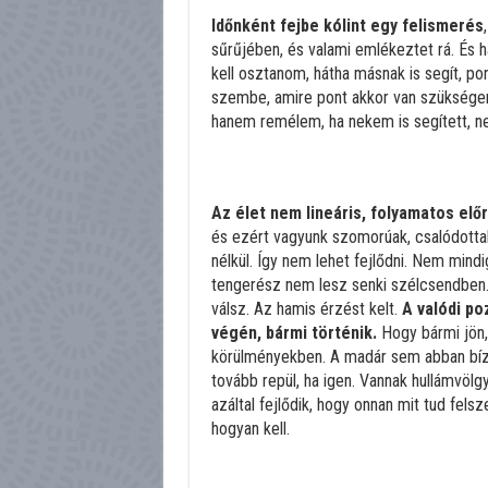
Időnként fejbe kólint egy felismerés
sűrűjében, és valami emlékeztet rá. És h
kell osztanom, hátha másnak is segít, pon
szembe, amire pont akkor van szüksége
hanem remélem, ha nekem is segített, ne
Az élet nem lineáris, folyamatos elő
és ezért vagyunk szomorúak, csalódottak
nélkül. Így nem lehet fejlődni. Nem mindig 
tengerész nem lesz senki szélcsendben.
válsz. Az hamis érzést kelt.
A valódi po
végén, bármi történik.
Hogy bármi jön,
körülményekben. A madár sem abban bízik
tovább repül, ha igen. Vannak hullámvölg
azáltal fejlődik, hogy onnan mit tud felsz
hogyan kell.