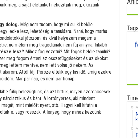
Arti
ünk meg, a saját életünket nehezítjük meg, okozunk
gy dolog.
Még nem tudom, hogy mi sül ki belőle
Tag
egy lecke lesz, lehetőség a tanulásra. Naná, hogy marha
gondolatokkal játszom, és kívül helyezem magam a
zetre, nem élem meg tragédiának, nem fáj annyira. Inkább
része lesz?
Mihez fog vezetni? Mit fogok belőle tanulni?
zer meg fogom érteni az összefüggéseket és az okokat.
 meg lettem mentve, nem lett volna jó nekem. Az
t akarom. Attól fáj. Persze eltelik egy kis idő, amíg ezekre
óidőm. Már pár nap, és nem pár hónap.
Akibe fülig belezúgtunk, és azt hittük, milyen szerencsések
Time
 nárcisztikus és bánt. A lottónyertes, aki mindent
magát, mint mielőtt nyert, stb. Hagyni kell kifutni a
M
 voltak-e, vagy rosszak. A lényeg, hogy mihez kezdünk
N
k
M
F