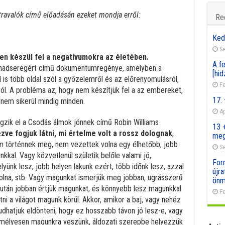
ravalók című előadásán ezeket mondja erről:
Re
Ked
Se
n készül fel a negatívumokra az életében.
A fe
hadseregért című dokumentumregénye, amelyben a
[hid
 is több oldal szól a győzelemről és az előrenyomulásról,
Fe
ról. A probléma az, hogy nem készítjük fel a az embereket,
17.
 nem sikerül mindig minden.
Ap
gzik el a Csodás álmok jönnek című Robin Williams
13 
zve fogjuk látni, mi értelme volt a rossz dolognak
,
meg
em történnek meg, nem vezettek volna egy élhetőbb, jobb
Se
kkal. Vagy közvetlenül születik belőle valami jó,
For
yünk lesz, jobb helyen lakunk ezért, több időnk lesz, azzal
újr
volna, stb. Vagy magunkat ismerjük meg jobban, ugrásszerű
önm
után jobban értjük magunkat, és könnyebb lesz magunkkal
Fe
ni a világot magunk körül. Akkor, amikor a baj, vagy nehéz
udhatjuk eldönteni, hogy ez hosszabb távon jó lesz-e, vagy
emélyesen magunkra veszünk, áldozati szerepbe helyezzük