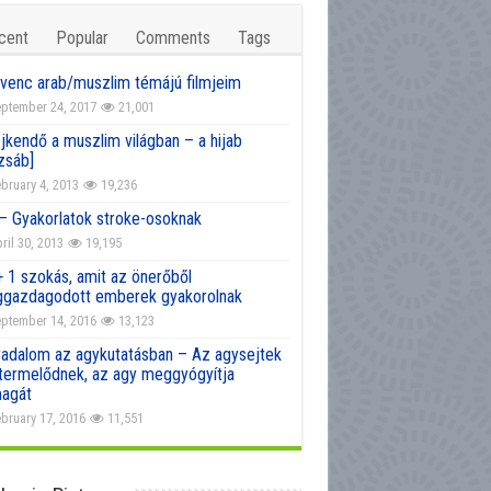
cent
Popular
Comments
Tags
venc arab/muszlim témájú filmjeim
ptember 24, 2017
21,001
jkendő a muszlim világban – a hijab
zsáb]
bruary 4, 2013
19,236
 – Gyakorlatok stroke-osoknak
ril 30, 2013
19,195
+ 1 szokás, amit az önerőből
gazdagodott emberek gyakorolnak
ptember 14, 2016
13,123
radalom az agykutatásban – Az agysejtek
atermelődnek, az agy meggyógyítja
agát
bruary 17, 2016
11,551