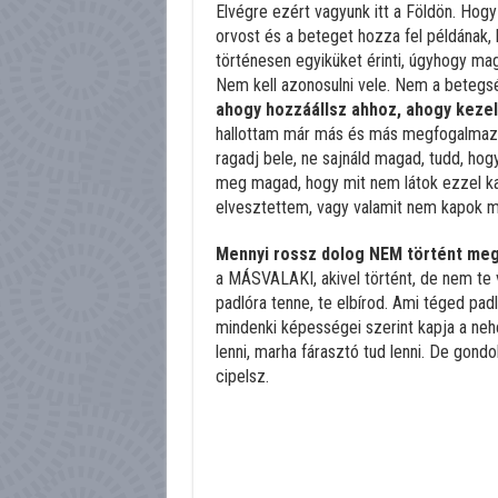
Elvégre ezért vagyunk itt a Földön. Hogy 
orvost és a beteget hozza fel példának
történesen egyiküket érinti, úgyhogy ma
Nem kell azonosulni vele. Nem a betegs
ahogy hozzáállsz ahhoz, ahogy kezele
hallottam már más és más megfogalmazás
ragadj bele, ne sajnáld magad, tudd, h
meg magad, hogy mit nem látok ezzel kap
elvesztettem, vagy valamit nem kapok m
Mennyi rossz dolog NEM történt meg
a MÁSVALAKI, akivel történt, de nem te 
padlóra tenne, te elbírod. Ami téged padl
mindenki képességei szerint kapja a ne
lenni, marha fárasztó tud lenni. De gondo
cipelsz.