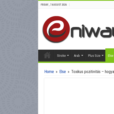
FRIDAY , 7 AUGUST 2026
Stroke
Arab
Plus Size
Else
Home
»
Else
»
Toxikus pozitivitás – hogy