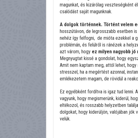
magunkat, és kizárólag veszteségként él
csalódást saját magunknak.
A dolgok történnek. Történt velem e
hosszútávon, de legrosszabb esetben is 
nehéz így felfogni, de mióta ezekkel a 
problémán, és felülről is ránézek a hely
azt várom, hogy
ez milyen nagyobb jó 
Megnyugtat kissé a gondolat, hogy egys
Amit nem kaptam meg, attól lehet, hogy
stresszel, ha a megértést azonnal, instan
emlékezetem magam, de rövidül a reakci
Ez egyébként fordítva is igaz tud lenni. 
vagyunk, hogy megismerünk, kiderül, hogy
eltékozol, és rosszabb helyzetben találja 
dolgokat, hogy kiderüljön, valójában jók
velük.