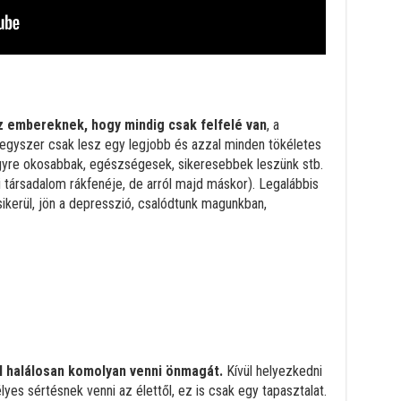
 embereknek, hogy mindig csak felfelé van
, a
 egyszer csak lesz egy legjobb és azzal minden tökéletes
egyre okosabbak, egészségesek, sikeresebbek leszünk stb.
ói társadalom rákfenéje, de arról majd máskor). Legalábbis
sikerül, jön a depresszió, csalódtunk magunkban,
l halálosan komolyan venni önmagát.
Kívül helyezkedni
es sértésnek venni az élettől, ez is csak egy tapasztalat.