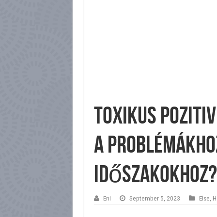
Toxikus poziti
a problémákho
időszakokhoz?
Eni
September 5, 2023
Else
,
H