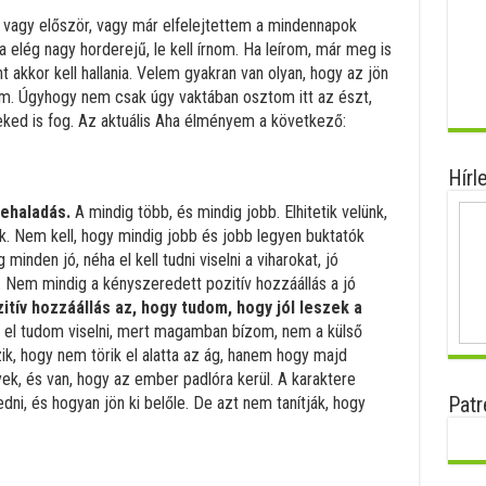
, vagy először, vagy már elfelejtettem a mindennapok
a elég nagy horderejű, le kell írnom. Ha leírom, már meg is
t akkor kell hallania. Velem gyakran van olyan, hogy az jön
m. Úgyhogy nem csak úgy vaktában osztom itt az észt,
ked is fog. Az aktuális Aha élményem a következő:
Hírl
rehaladás.
A mindig több, és mindig jobb. Elhitetik velünk,
. Nem kell, hogy mindig jobb és jobb legyen buktatók
minden jó, néha el kell tudni viselni a viharokat, jó
 Nem mindig a kényszeredett pozitív hozzáállás a jó
zitív hozzáállás az, hogy tudom, hogy jól leszek a
 el tudom viselni, mert magamban bízom, nem a külső
, hogy nem törik el alatta az ág, hanem hogy majd
yek, és van, hogy az ember padlóra kerül. A karaktere
Patr
edni, és hogyan jön ki belőle. De azt nem tanítják, hogy