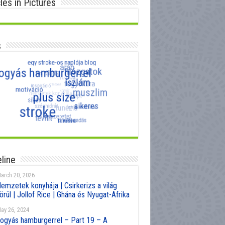
cles in Pictures
s
line
arch 20, 2026
emzetek konyhája | Csirkerizs a világ
örül | Jollof Rice | Ghána és Nyugat-Afrika
ay 26, 2024
ogyás hamburgerrel – Part 19 – A