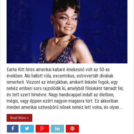
Earha Kitt híres amerikai kabaré énekesnő volt az 50-as
években. Aki hallott róla, excentrikus, extrovertált dívának
ismerheti. Viszont az interjúkban, amikett linkelni fogok, egy
nehéz emberi sors rajzolódik ki, amelyből főnixként támadt fel,
és tett szert hírnévre. Nagy handicappel indult az életben,
mégis, vagy éppen ezért nagyon magasra tört. Ez akkoriban
minden amerikai színesbőrű nőnek nehéz lett volna, és olyan ...
Read More »