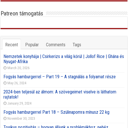
Patreon támogatás
Recent
Popular
Comments
Tags
Nemzetek konyhája | Csirkerizs a világ körül | Jollof Rice | Ghána és
Nyugat-Afrika
March 20, 2026
Fogyás hamburgerrel – Part 19 – A stagnálás a folyamat része
May 26, 2024
2024-ben teljesül az álmom: A szövegeimet viselve is láthatom
rajtatok!
January 29, 2024
Fogyás hamburgerrel Part 18 – Szülinapomra mínusz 22 kg
November 30, 2023
Toxikus pozitivitás – hogyan álljunk a problémákhoz, nehéz