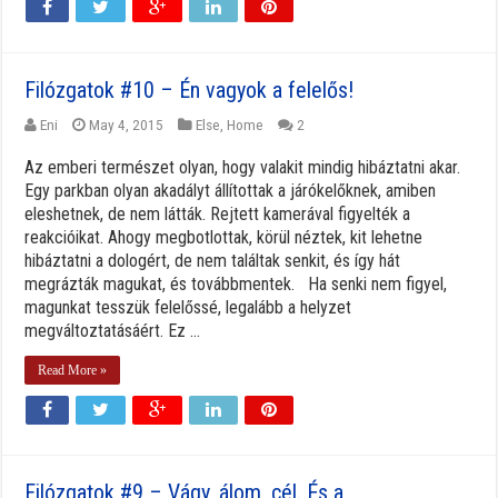
Filózgatok #10 – Én vagyok a felelős!
Eni
May 4, 2015
Else
,
Home
2
Az emberi természet olyan, hogy valakit mindig hibáztatni akar.
Egy parkban olyan akadályt állítottak a járókelőknek, amiben
eleshetnek, de nem látták. Rejtett kamerával figyelték a
reakcióikat. Ahogy megbotlottak, körül néztek, kit lehetne
hibáztatni a dologért, de nem találtak senkit, és így hát
megrázták magukat, és továbbmentek. Ha senki nem figyel,
magunkat tesszük felelőssé, legalább a helyzet
megváltoztatásáért. Ez ...
Read More »
Filózgatok #9 – Vágy, álom, cél. És a