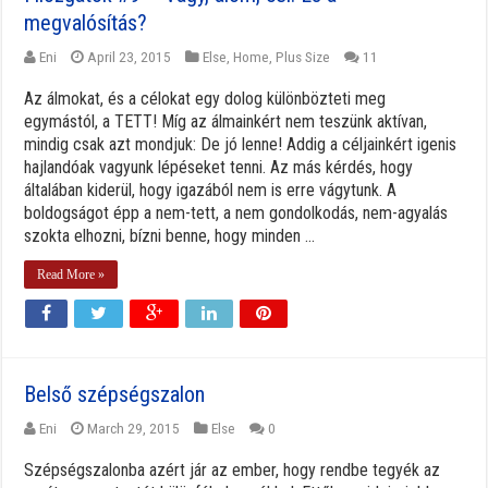
megvalósítás?
Eni
April 23, 2015
Else
,
Home
,
Plus Size
11
Az álmokat, és a célokat egy dolog különbözteti meg
egymástól, a TETT! Míg az álmainkért nem teszünk aktívan,
mindig csak azt mondjuk: De jó lenne! Addig a céljainkért igenis
hajlandóak vagyunk lépéseket tenni. Az más kérdés, hogy
általában kiderül, hogy igazából nem is erre vágytunk. A
boldogságot épp a nem-tett, a nem gondolkodás, nem-agyalás
szokta elhozni, bízni benne, hogy minden ...
Read More »
Belső szépségszalon
Eni
March 29, 2015
Else
0
Szépségszalonba azért jár az ember, hogy rendbe tegyék az