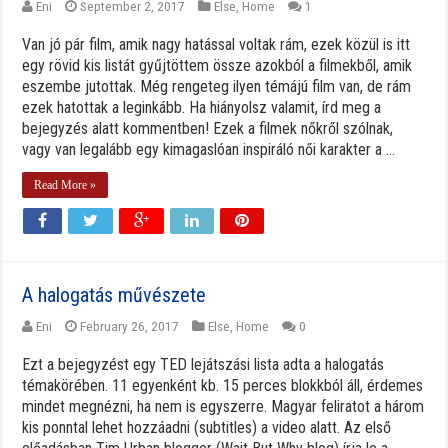
Eni
September 2, 2017
Else
,
Home
1
Van jó pár film, amik nagy hatással voltak rám, ezek közül is itt
egy rövid kis listát gyűjtöttem össze azokból a filmekből, amik
eszembe jutottak. Még rengeteg ilyen témájú film van, de rám
ezek hatottak a leginkább. Ha hiányolsz valamit, írd meg a
bejegyzés alatt kommentben! Ezek a filmek nőkről szólnak,
vagy van legalább egy kimagaslóan inspiráló női karakter a ...
Read More »
A halogatás művészete
Eni
February 26, 2017
Else
,
Home
0
Ezt a bejegyzést egy TED lejátszási lista adta a halogatás
témakörében. 11 egyenként kb. 15 perces blokkból áll, érdemes
mindet megnézni, ha nem is egyszerre. Magyar feliratot a három
kis ponntal lehet hozzáadni (subtitles) a video alatt. Az első