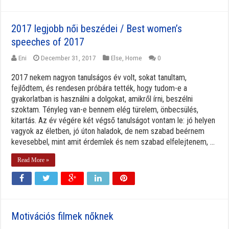
2017 legjobb női beszédei / Best women’s
speeches of 2017
Eni
December 31, 2017
Else
,
Home
0
2017 nekem nagyon tanulságos év volt, sokat tanultam,
fejlődtem, és rendesen próbára tették, hogy tudom-e a
gyakorlatban is használni a dolgokat, amikről írni, beszélni
szoktam. Tényleg van-e bennem elég türelem, önbecsülés,
kitartás. Az év végére két végső tanulságot vontam le: jó helyen
vagyok az életben, jó úton haladok, de nem szabad beérnem
kevesebbel, mint amit érdemlek és nem szabad elfelejtenem, ...
Read More »
Motivációs filmek nőknek