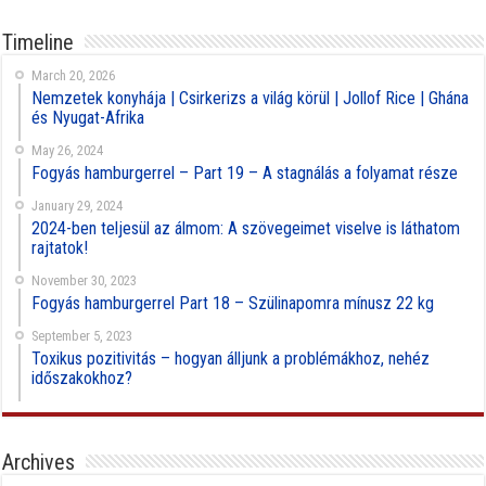
Timeline
March 20, 2026
Nemzetek konyhája | Csirkerizs a világ körül | Jollof Rice | Ghána
és Nyugat-Afrika
May 26, 2024
Fogyás hamburgerrel – Part 19 – A stagnálás a folyamat része
January 29, 2024
2024-ben teljesül az álmom: A szövegeimet viselve is láthatom
rajtatok!
November 30, 2023
Fogyás hamburgerrel Part 18 – Szülinapomra mínusz 22 kg
September 5, 2023
Toxikus pozitivitás – hogyan álljunk a problémákhoz, nehéz
időszakokhoz?
Archives