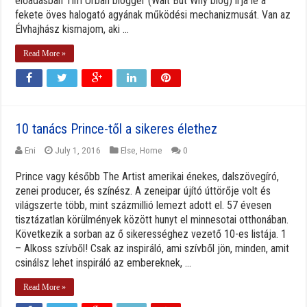
előadásban Tim Urban blogger (Wait But Why blog) írja le a
fekete öves halogató agyának működési mechanizmusát. Van az
Élvhajhász kismajom, aki ...
Read More »
10 tanács Prince-től a sikeres élethez
Eni
July 1, 2016
Else
,
Home
0
Prince vagy később The Artist amerikai énekes, dalszövegíró,
zenei producer, és színész. A zeneipar újító úttörője volt és
világszerte több, mint százmillió lemezt adott el. 57 évesen
tisztázatlan körülmények között hunyt el minnesotai otthonában.
Következik a sorban az ő sikerességhez vezető 10-es listája. 1
– Alkoss szívből! Csak az inspiráló, ami szívből jön, minden, amit
csinálsz lehet inspiráló az embereknek, ...
Read More »