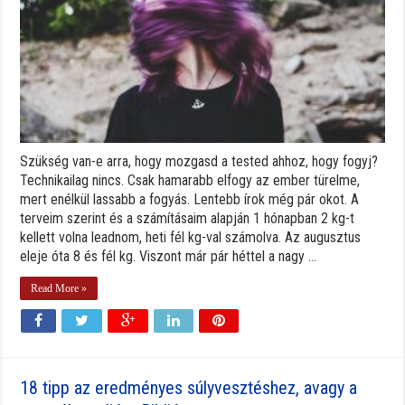
Szükség van-e arra, hogy mozgasd a tested ahhoz, hogy fogyj?
Technikailag nincs. Csak hamarabb elfogy az ember türelme,
mert enélkül lassabb a fogyás. Lentebb írok még pár okot. A
terveim szerint és a számításaim alapján 1 hónapban 2 kg-t
kellett volna leadnom, heti fél kg-val számolva. Az augusztus
eleje óta 8 és fél kg. Viszont már pár héttel a nagy ...
Read More »
18 tipp az eredményes súlyvesztéshez, avagy a