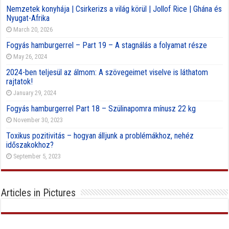
Nemzetek konyhája | Csirkerizs a világ körül | Jollof Rice | Ghána és
Nyugat-Afrika
March 20, 2026
Fogyás hamburgerrel – Part 19 – A stagnálás a folyamat része
May 26, 2024
2024-ben teljesül az álmom: A szövegeimet viselve is láthatom
rajtatok!
January 29, 2024
Fogyás hamburgerrel Part 18 – Szülinapomra mínusz 22 kg
November 30, 2023
Toxikus pozitivitás – hogyan álljunk a problémákhoz, nehéz
időszakokhoz?
September 5, 2023
Articles in Pictures