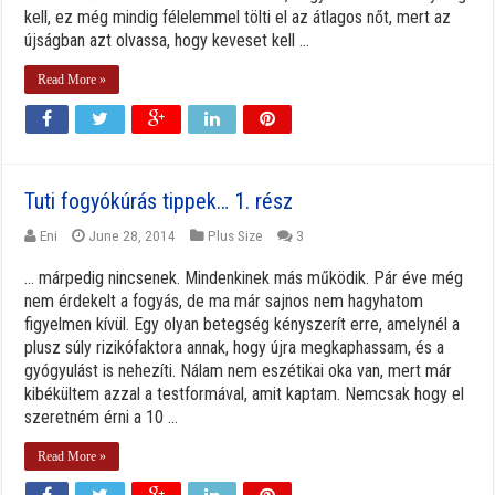
kell, ez még mindig félelemmel tölti el az átlagos nőt, mert az
újságban azt olvassa, hogy keveset kell ...
Read More »
Tuti fogyókúrás tippek… 1. rész
Eni
June 28, 2014
Plus Size
3
… márpedig nincsenek. Mindenkinek más működik. Pár éve még
nem érdekelt a fogyás, de ma már sajnos nem hagyhatom
figyelmen kívül. Egy olyan betegség kényszerít erre, amelynél a
plusz súly rizikófaktora annak, hogy újra megkaphassam, és a
gyógyulást is nehezíti. Nálam nem eszétikai oka van, mert már
kibékültem azzal a testformával, amit kaptam. Nemcsak hogy el
szeretném érni a 10 ...
Read More »