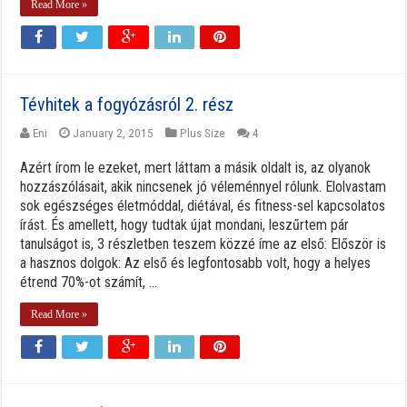
Read More »
Tévhitek a fogyózásról 2. rész
Eni
January 2, 2015
Plus Size
4
Azért írom le ezeket, mert láttam a másik oldalt is, az olyanok
hozzászólásait, akik nincsenek jó véleménnyel rólunk. Elolvastam
sok egészséges életmóddal, diétával, és fitness-sel kapcsolatos
írást. És amellett, hogy tudtak újat mondani, leszűrtem pár
tanulságot is, 3 részletben teszem közzé íme az első: Először is
a hasznos dolgok: Az első és legfontosabb volt, hogy a helyes
étrend 70%-ot számít, ...
Read More »