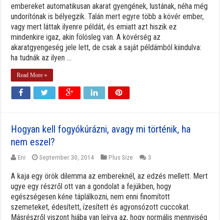
embereket automatikusan akarat gyengének, lustának, néha még
undorítónak is bélyegzik. Talán mert egyre több a kövér ember,
vagy mert láttak ilyenre példát, és emiatt azt hiszik ez
mindenkire igaz, akin fölösleg van. A kövérség az
akaratgyengeség jele lett, de csak a saját példámból kiindulva:
ha tudnák az ilyen ...
Read More »
Hogyan kell fogyókúrázni, avagy mi történik, ha
nem eszel?
Eni
September 30, 2014
Plus Size
3
A kaja egy örök dilemma az embereknél, az edzés mellett. Mert
ugye egy részről ott van a gondolat a fejükben, hogy
egészségesen kéne táplálkozni, nem enni finomított
szemeteket, édesített, ízesített és agyonsózott cuccokat.
Másrészről viszont hiába van leírva az, hogy normális mennyiség