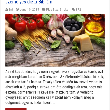
személyes diéta-Bibliám
Eni
June 10, 2015
Plus Size
,
Stroke
872
Azzal kezdeném, hogy nem vagyok híve a fogyókúrázásnak, ezt
már megírtam korábban 3 részben. Az életmódváltásban hiszek,
annak van tartós hatása. Tavaly télen és idén tavasszal velem is
elszaladt a ló, pedig a stroke-om óta odafigyelek arra, hogy mit
eszem, bármennyire is kevéssé látszik rajtam. A vérhígító
gyógyszer, amit szednem kell viszont nem könnyíti meg a
dolgomat, ugyanis hízlal. Ezért ...