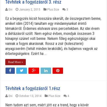
Tévhitek a fogyózásról 3. rész
Eni
January 2, 2015
Plus Size
3
Ez a bejegyzés kicsit hosszúra sikerült, de összegeztem benne,
amiket idén (2014) tanultam egy mindannyiunkat érintő
témakörről. Érdemes elolvasni üres perceitekben. Az idei évem
a diétázásról szólt. Nem egész évben, mondjuk összesen 3
hónapnyi szünet volt benne. Nekem főleg egészségügyi okai
vannak a fogyni akarásnak. Rossz a zsír (koleszterin)
anyagcserém (tehát minden lerakódik), és hajlamos vagyok az
érbetegségekre. Ezért ha ...
Read More »
Tévhitek a fogyózásról 1.rész
Eni
October 13, 2014
Plus Size
4
Nem tudom azt sem, miért jött ez a trend, hogy a kövér