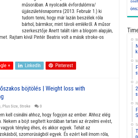
önel
műsorában. A nyolcadik évfordulómra/
öns
újjászületésnapomra (2013. Február 1.) ki
tudom tenni, hogy már lazán beszélek róla
bárhol, bármikor, mint távoli emlékről. A műsor
Time
szerkesztője Anett talált rám a blogom alapján,
met. Rajtam kívül Pintér Beatrix volt a másik stroke-os
M
N
k
M
gle +
LinkedIn
Pinterest
F
s
J
őszakos böjtölés | Weight loss with
2
s
ng
N
e
,
Plus Size
,
Stroke
0
F
m kell csinálni ahhoz, hogy fogyjon az ember. Ahhoz elég
S
am. Nekem a böjt segített kordában tartani az érzelmi evést,
S
r vagyok tényleg éhes, és akkor egyek. Tehát az
T
okásból, szomorúságból egyek. És ezért kell írnom róla,
p