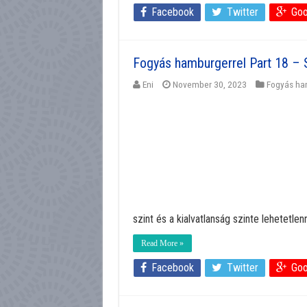
Facebook
Twitter
Goo
Fogyás hamburgerrel Part 18 – 
Eni
November 30, 2023
Fogyás ha
szint és a kialvatlanság szinte lehetetlenn
Read More »
Facebook
Twitter
Goo