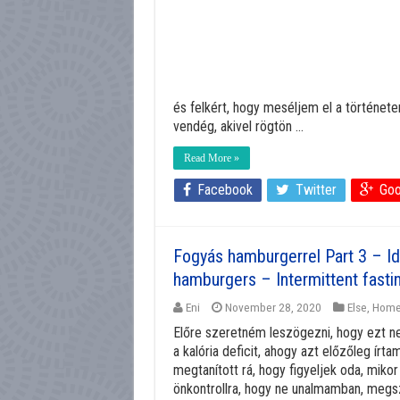
és felkért, hogy meséljem el a története
vendég, akivel rögtön ...
Read More »
Facebook
Twitter
Goo
Fogyás hamburgerrel Part 3 – Id
hamburgers – Intermittent fasti
Eni
November 28, 2020
Else
,
Hom
Előre szeretném leszögezni, hogy ezt ne
a kalória deficit, ahogy azt előzőleg írt
megtanított rá, hogy figyeljek oda, miko
önkontrollra, hogy ne unalmamban, megsz