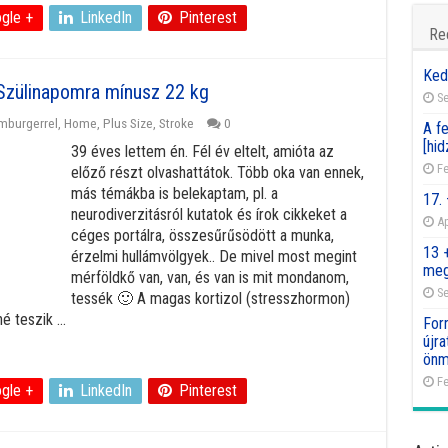
gle +
LinkedIn
Pinterest
Re
Ked
Szülinapomra mínusz 22 kg
Se
mburgerrel
,
Home
,
Plus Size
,
Stroke
0
A fe
[hid
39 éves lettem én. Fél év eltelt, amióta az
Fe
előző részt olvashattátok. Több oka van ennek,
más témákba is belekaptam, pl. a
17.
neurodiverzitásról kutatok és írok cikkeket a
Ap
céges portálra, összesűrűsödött a munka,
13 
érzelmi hullámvölgyek.. De mivel most megint
meg
mérföldkő van, van, és van is mit mondanom,
Se
tessék 🙂 A magas kortizol (stresszhormon)
é teszik ...
For
újr
önm
Fe
gle +
LinkedIn
Pinterest