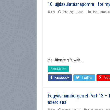
10. újjászületésnapomra | for my
Eni
February 1, 2023
Else
,
Home
,
S
the ultimate gift, with ...
Read More »
Facebook
Twitter
Goo
Fogyás hamburgerrel Part 13 – 
exercises
Eni
March 7, 2021
Else
,
Home
,
Str