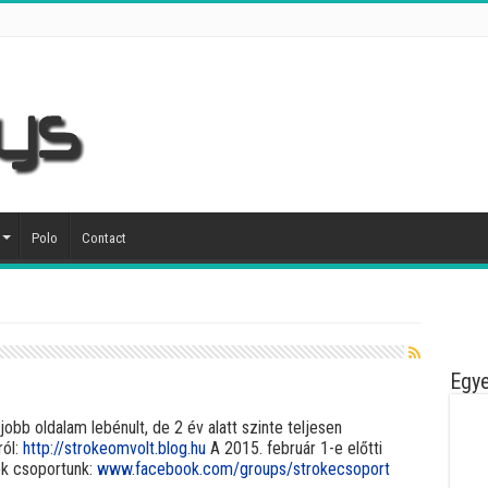
Polo
Contact
Egye
obb oldalam lebénult, de 2 év alatt szinte teljesen
ról:
http://strokeomvolt.blog.hu
A 2015. február 1-e előtti
ok csoportunk:
www.facebook.com/groups/strokecsoport