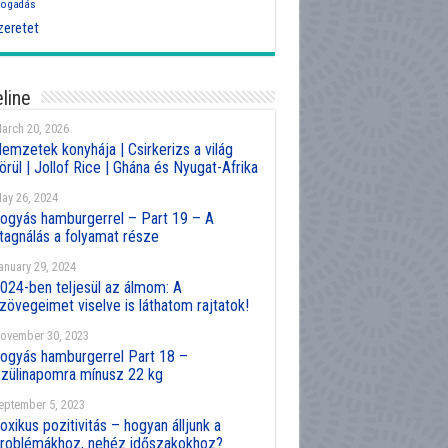
fogadás
zeretet
line
arch 20, 2026
emzetek konyhája | Csirkerizs a világ
örül | Jollof Rice | Ghána és Nyugat-Afrika
ay 26, 2024
ogyás hamburgerrel – Part 19 – A
tagnálás a folyamat része
anuary 29, 2024
024-ben teljesül az álmom: A
zövegeimet viselve is láthatom rajtatok!
ovember 30, 2023
ogyás hamburgerrel Part 18 –
zülinapomra mínusz 22 kg
eptember 5, 2023
oxikus pozitivitás – hogyan álljunk a
roblémákhoz, nehéz időszakokhoz?