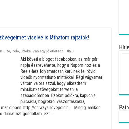
övegeimet viselve is láthatom rajtatok!
Hírl
us Size
,
Polo
,
Stroke
,
Van egy jó ötleted?
0
Aki követi a blogot facebookon, az már pár
napja észrevehette, hogy a Napom-hoz és a
Reels-hez folyamatosan kerülnek fel rövid
videók nyomtatható mintákkal. Régi vágyamat
váltom valóra azzal, hogy elkezdtem
mintákat/szövegeket tervezni a
szabadidőmben. Ezeket pólókra, kapucnis
pulcsikra, bögrékre, vászontáskákra,
Patr
már élőben. http://eniways.ilovepolo.hu Mindig, amikor
jó dumát azt gondoltam, ezt ...