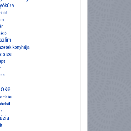
yókúra
ráció
ám
ér
váció
szlim
zetek konyhája
s size
ept
r
res
t
roke
einfo.hu
hidrát
ia
ézia
it