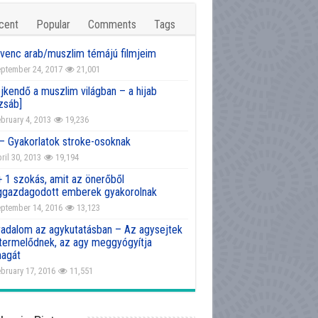
cent
Popular
Comments
Tags
venc arab/muszlim témájú filmjeim
ptember 24, 2017
21,001
jkendő a muszlim világban – a hijab
zsáb]
bruary 4, 2013
19,236
 – Gyakorlatok stroke-osoknak
ril 30, 2013
19,194
+ 1 szokás, amit az önerőből
gazdagodott emberek gyakorolnak
ptember 14, 2016
13,123
radalom az agykutatásban – Az agysejtek
atermelődnek, az agy meggyógyítja
agát
bruary 17, 2016
11,551