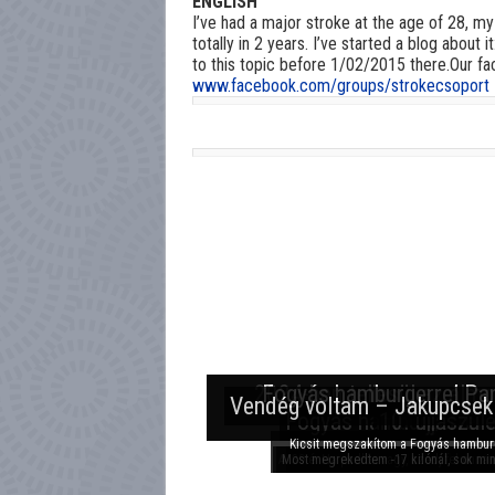
ENGLISH
I’ve had a major stroke at the age of 28, my
totally in 2 years. I’ve started a blog about it
to this topic before 1/02/2015 there.Our fa
www.facebook.com/groups/strokecsoport
2024-ben teljesül az álmo
Fogyás hamburgerrel Par
Vendég voltam – Jakupcsek P
Fogyás hamburgerrel 
10. újjászül
Kicsit megszakítom a Fogyás hamburg
Aki követi a blogot facebookon, az már 
Most megrekedtem -17 kilónál, sok minde
39 éves lettem én. Fél év eltelt, amió
Ha padlón vagy, szedj fel onnan 