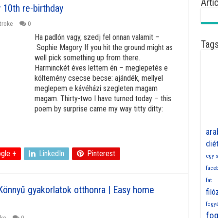
Arti
 10th re-birthday
troke
0
Ha padlón vagy, szedj fel onnan valamit –
Tag
Sophie Magory If you hit the ground might as
well pick something up from there.
Harminckét éves lettem én – meglepetés e
költemény csecse becse: ajándék, mellyel
meglepem e kávéházi szegleten magam
magam. Thirty-two I have turned today – this
poem by surprise came my way titty ditty:
ara
dié
gle +
LinkedIn
Pinterest
egy s
face
fat
Könnyű gyakorlatok otthonra | Easy home
fil
fogy
fog
oke
0