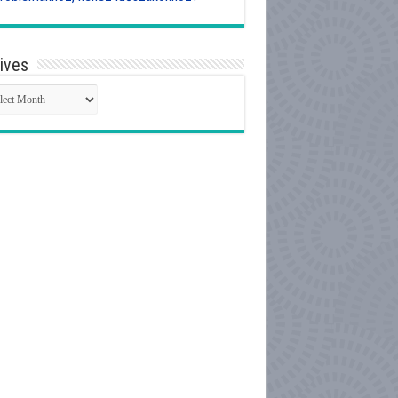
ives
hives