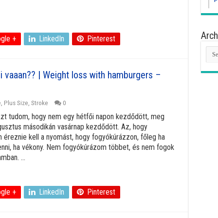
Arch
gle +
LinkedIn
Pinterest
Arc
i vaaan?? | Weight loss with hamburgers –
e
,
Plus Size
,
Stroke
0
 Azt tudom, hogy nem egy hétfői napon kezdődött, meg
ugusztus másodikán vasárnap kezdődött. Az, hogy
éreznie kell a nyomást, hogy fogyókúrázzon, főleg ha
 enni, ha vékony. Nem fogyókúrázom többet, és nem fogok
mban. ...
gle +
LinkedIn
Pinterest