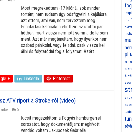
fog
Most megrekedtem -17 kilónál, sok minden
inspi
történt, nem tudtam úgy odafigyelni a kajálásra,
iszl
azt ettem, ami van, nem terveztem meg.
Fenntartási kalóriákon ehettem az utóbbi pár
köv
hétben, mert vissza nem jött semmi, de le sem
moti
ment. Azt már megtanultam, hogy ilyenkor nem
mu
szabad pánikolni, vagy feladni, csak vissza kell
nem
állni és folytatódni fog a folyamat. Azért
plu
rec
sike
sike
gle +
LinkedIn
Pinterest
spor
st
strok
 ATV riport a Stroke-ról (video)
szén
troke
0
tunis
Kicsit megszakítom a Fogyás hamburgerrel
tun
sorozatot, hogy dokumentáljam: meghívott
tévh
vendég voltam Jakupcsek Gabriella