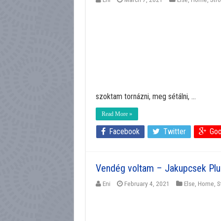
szoktam tornázni, meg sétálni, ...
Read More »
Facebook
Twitter
Goo
Vendég voltam – Jakupcsek Plusz
Eni
February 4, 2021
Else
,
Home
,
S