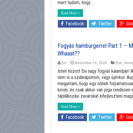
mert tudom, hogy ...
Read More »
Facebook
Twitter
Goo
Fogyás hamburgerrel Part 1 – M
Whaaat??
Eni
November 16, 2020
Else
,
Hom
Isten hozott Eni nagy fogyás kalandján!
nem is a szülinapomon, vagy újévkor. A
meguntam, hogy egy nőnek folyamatosan 
kövér, és csak akkor van joga rendesen
táplálkozási zavarokat kifejleszteni maga
Read More »
Facebook
Twitter
Goo