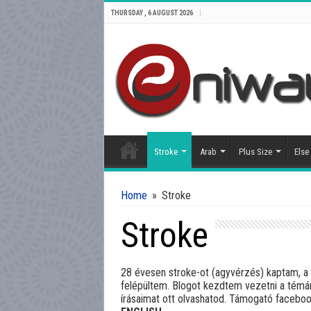
THURSDAY , 6 AUGUST 2026
Stroke
Arab
Plus Size
Else
Home
»
Stroke
Stroke
28 évesen stroke-ot (agyvérzés) kaptam, a j
felépültem. Blogot kezdtem vezetni a témá
írásaimat ott olvashatod. Támogató facebo