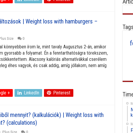
Arti
áltozások | Weight loss with hamburgers –
Tag
Plus Size
0
al könnyebben írom le, mint tavaly Augusztus 2-án, amikor
m gyorsabb a folyamat. Én a fenntarthatóságra törekszem,
kkentettem. Alacsony kalóriás alternatívákkal cserélem
nyleg éhes vagyok, és csak addig, amíg jóllakom, nem amíg
gle +
LinkedIn
Pinterest
Time
M
N
ől mennyit? (kalkulációk) | Weight loss with
k
 (calculations)
M
F
e
,
Plus Size
0