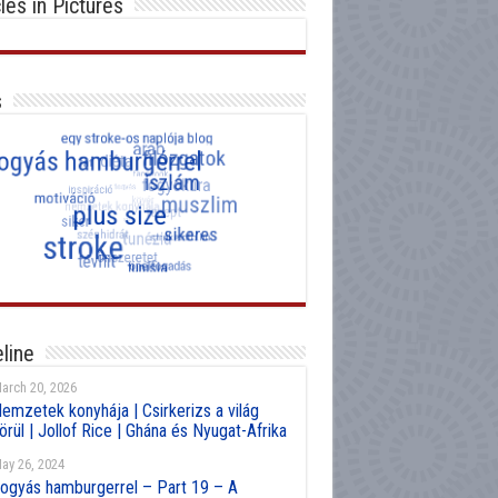
cles in Pictures
s
line
arch 20, 2026
emzetek konyhája | Csirkerizs a világ
örül | Jollof Rice | Ghána és Nyugat-Afrika
ay 26, 2024
ogyás hamburgerrel – Part 19 – A