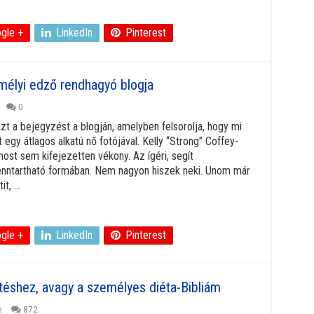
gle +
LinkedIn
Pinterest
mélyi edző rendhagyó blogja
0
azt a bejegyzést a blogján, amelyben felsorolja, hogy mi
t egy átlagos alkatú nő fotójával. Kelly “Strong” Coffey-
ost sem kifejezetten vékony. Az ígéri, segít
enntartható formában. Nem nagyon hiszek neki. Unom már
, ...
gle +
LinkedIn
Pinterest
téshez, avagy a személyes diéta-Bibliám
e
872