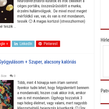
neurodiverzitásról kutatok és írok cikkeket a
céges portálra, összesűrűsödött a munka,
érzelmi hullámvölgyek.. De mivel most megint
mérföldkő van, van, és van is mit mondanom,
tessék 🙂 A magas kortizol (stresszhormon)
é teszik ...
Hírl
gle +
LinkedIn
Pinterest
Gyógyulásom + Szuper, alacsony kalóriás
 Size
0
Több, mint 4 hónapja nem írtam semmit.
Ilyenkor tudni lehet, hogy felgyülemlett bennem
Patr
a mondanivaló, hiszen csak akkor írok, amikor
van is mit mondanom. Úgyhogy hozzatok 3
napi hideg élelmet, vagy valami, mert nagyobb
lélegzetvételű bejegyzés következik 🙂 Úgy