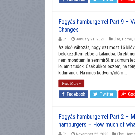
Fogyás hamburgerrel Part 9 – V
Changes
Eni
January 21, 2021
Else
,
Home
,
Az első változás, hogy ezt most 16 kilóv
belekezdtem ebbe a kalandba. Direkt ne
nem mondtam le semmiről, maximum lecsö
le, amit tudok. Csak akkor eszem, ha té
kidurranok. Ha nincs kedvem/időm ...
Read More »
Facebook
Twitter
Goo
Fogyás hamburgerrel Part 2 – Mib
hamburgers – How much of what?
Eni
November 22, 2020
Else
,
Hom