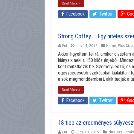
Read More »
Facebook
Twitter
Goo
Strong Coffey – Egy hiteles sze
Eni
July 14, 2016
Home
,
Plus Size
Akkor figyeltem fel rá, amikor olvastam 
hiányzik neki a 150 kilós énjéből. Mindez
ként mutatkozik be. Személyi edző, és m
egészségesebb szokásokat kialakítani f
a sok megmondóembert, akik tudják a tutit
Read More »
Facebook
Twitter
Goo
18 tipp az eredményes súlyvesz
Eni
June 10, 2015
Plus Size
,
Strok