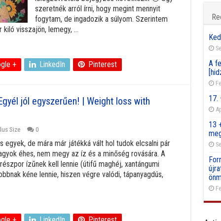
szeretnék arról írni, hogy megint mennyit
Re
fogytam, de ingadozik a súlyom. Szerintem
kiló visszajön, lemegy, ...
Ked
Se
A fe
gle +
LinkedIn
Pinterest
[hid
Fe
17.
gyél jól egyszerűen! | Weight loss with
Ap
13 
lus Size
0
meg
 egyek, de mára már játékká vált hol tudok elcsalni pár
Se
vagyok éhes, nem megy az íz és a minőség rovására. A
For
részpor ízűnek kell lennie (útifű maghéj, xantángumi
újr
bbnak kéne lennie, hiszen végre valódi, tápanyagdús,
önm
Fe
gle +
LinkedIn
Pinterest