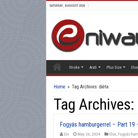
SATURDAY , 8 AUGUST 2026
Stroke
Arab
Plus Size
Else
Home
»
Tag Archives: diéta
Tag Archives:
Fogyás hamburgerrel – Part 19 –
Eni
May 26, 2024
Else
,
Fogyás ham