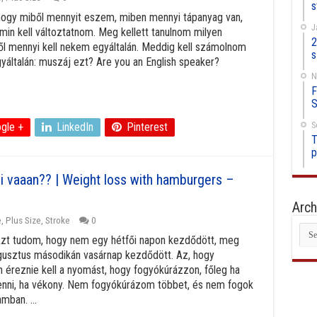
s
 hogy miből mennyit eszem, miben mennyi tápanyag van,
J
min kell változtatnom. Meg kellett tanulnom milyen
2
ől mennyi kell nekem egyáltalán. Meddig kell számolnom
s
általán: muszáj ezt? Are you an English speaker?
N
F
S
S
gle +
LinkedIn
Pinterest
T
p
i vaaan?? | Weight loss with hamburgers –
Arch
e
,
Plus Size
,
Stroke
0
Arc
 Azt tudom, hogy nem egy hétfői napon kezdődött, meg
ugusztus másodikán vasárnap kezdődött. Az, hogy
éreznie kell a nyomást, hogy fogyókúrázzon, főleg ha
 enni, ha vékony. Nem fogyókúrázom többet, és nem fogok
mban. ...