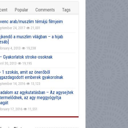
cent
Popular
Comments
Tags
venc arab/muszlim témájú filmjeim
ptember 24, 2017
21,001
jkendő a muszlim világban – a hijab
zsáb]
bruary 4, 2013
19,238
 – Gyakorlatok stroke-osoknak
ril 30, 2013
19,195
+ 1 szokás, amit az önerőből
gazdagodott emberek gyakorolnak
ptember 14, 2016
13,123
radalom az agykutatásban – Az agysejtek
atermelődnek, az agy meggyógyítja
agát
bruary 17, 2016
11,551