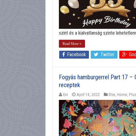
szint és a kialvatlanság szinte lehetetlenn
Read More »
Facebook
Twitter
Goo
Fogyás hamburgerrel Part 17 – 
receptek
Eni
April 14, 2022
Else
,
Home
,
Plus