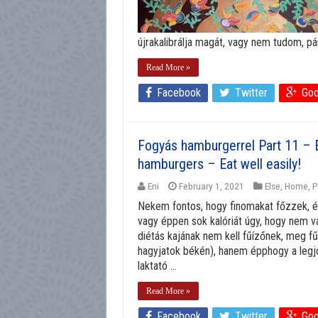
újrakalibrálja magát, vagy nem tudom, pár 
Read More »
Facebook
Twitter
Goo
Fogyás hamburgerrel Part 11 – E
hamburgers – Eat well easily!
Eni
February 1, 2021
Else
,
Home
,
P
Nekem fontos, hogy finomakat főzzek, és
vagy éppen sok kalóriát úgy, hogy nem 
diétás kajának nem kell fűízőnek, meg fű
hagyjatok békén), hanem épphogy a legjo
laktató ...
Read More »
Facebook
Twitter
Goo