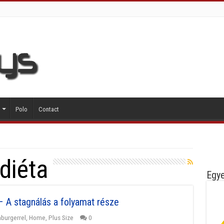
Polo
Contact
diéta
Egye
 A stagnálás a folyamat része
burgerrel
,
Home
,
Plus Size
0