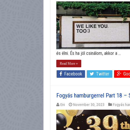
és élni. És ha jól csinálom, akkor a ...
Read More »
Facebook
Twitter
Goo
Fogyás hamburgerrel Part 18 – 
Eni
November 30, 2023
Fogyás ha