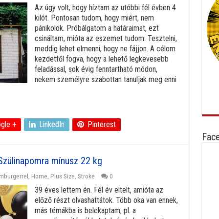
Az úgy volt, hogy híztam az utóbbi fél évben 4
kilót. Pontosan tudom, hogy miért, nem
pánikolok. Próbálgatom a határaimat, ezt
csináltam, mióta az eszemet tudom. Tesztelni,
meddig lehet elmenni, hogy ne fájjon. A célom
kezdettől fogva, hogy a lehető legkevesebb
feladással, sok évig fenntartható módon,
nekem személyre szabottan tanuljak meg enni
gle +
LinkedIn
Pinterest
Fac
Szülinapomra mínusz 22 kg
mburgerrel
,
Home
,
Plus Size
,
Stroke
0
39 éves lettem én. Fél év eltelt, amióta az
előző részt olvashattátok. Több oka van ennek,
más témákba is belekaptam, pl. a