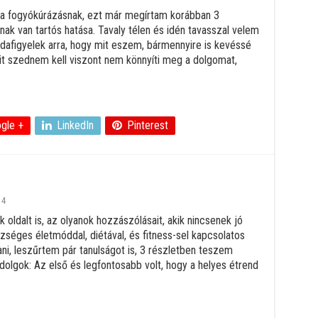
a fogyókúrázásnak, ezt már megírtam korábban 3
ak van tartós hatása. Tavaly télen és idén tavasszal velem
 odafigyelek arra, hogy mit eszem, bármennyire is kevéssé
mit szednem kell viszont nem könnyíti meg a dolgomat,
gle +
LinkedIn
Pinterest
4
 oldalt is, az olyanok hozzászólásait, akik nincsenek jó
zséges életmóddal, diétával, és fitness-sel kapcsolatos
ani, leszűrtem pár tanulságot is, 3 részletben teszem
dolgok: Az első és legfontosabb volt, hogy a helyes étrend