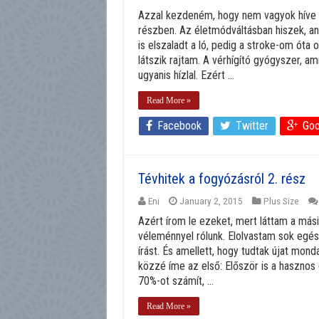
Azzal kezdeném, hogy nem vagyok híve 
részben. Az életmódváltásban hiszek, ann
is elszaladt a ló, pedig a stroke-om óta
látszik rajtam. A vérhígító gyógyszer, a
ugyanis hízlal. Ezért ...
Read More »
Facebook
Twitter
Goo
Tévhitek a fogyózásról 2. rész
Eni
January 2, 2015
Plus Size
Azért írom le ezeket, mert láttam a másik
véleménnyel rólunk. Elolvastam sok egés
írást. És amellett, hogy tudtak újat mond
közzé íme az első: Először is a hasznos 
70%-ot számít, ...
Read More »