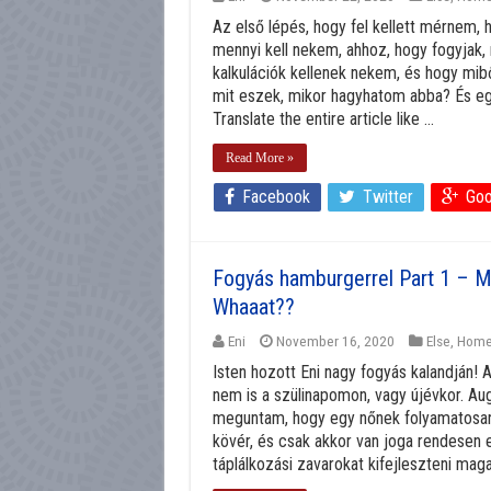
Az első lépés, hogy fel kellett mérnem,
mennyi kell nekem, ahhoz, hogy fogyjak, 
kalkulációk kellenek nekem, és hogy mib
mit eszek, mikor hagyhatom abba? És egy
Translate the entire article like ...
Read More »
Facebook
Twitter
Goo
Fogyás hamburgerrel Part 1 – M
Whaaat??
Eni
November 16, 2020
Else
,
Hom
Isten hozott Eni nagy fogyás kalandján!
nem is a szülinapomon, vagy újévkor. A
meguntam, hogy egy nőnek folyamatosan 
kövér, és csak akkor van joga rendesen
táplálkozási zavarokat kifejleszteni maga