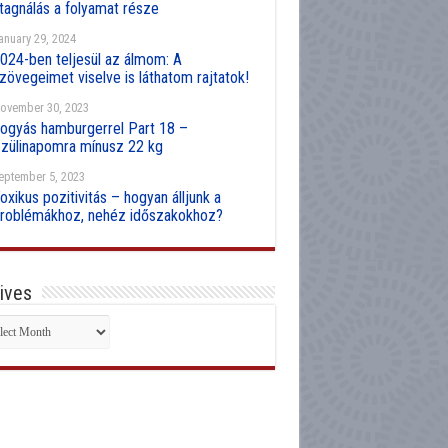
tagnálás a folyamat része
anuary 29, 2024
024-ben teljesül az álmom: A
zövegeimet viselve is láthatom rajtatok!
ovember 30, 2023
ogyás hamburgerrel Part 18 –
zülinapomra mínusz 22 kg
eptember 5, 2023
oxikus pozitivitás – hogyan álljunk a
roblémákhoz, nehéz időszakokhoz?
ives
hives