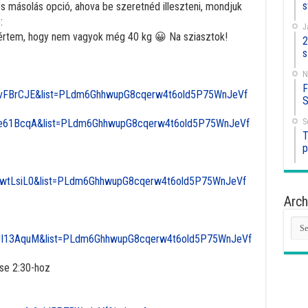
s
 és másolás opció, ahova be szeretnéd illeszteni, mondjuk
:
J
m értem, hogy nem vagyok még 40 kg 😀 Na sziasztok!
2
s
N
F
PkvFBrCJE&list=PLdm6GhhwupG8cqerw4t6old5P75WnJeVf
S
S
hCe61BcqA&list=PLdm6GhhwupG8cqerw4t6old5P75WnJeVf
T
p
KwtLsiL0&list=PLdm6GhhwupG8cqerw4t6old5P75WnJeVf
Arch
Arc
eJI13AquM&list=PLdm6GhhwupG8cqerw4t6old5P75WnJeVf
sse 2:30-hoz