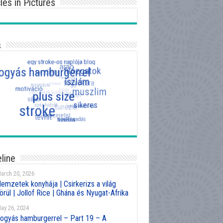
cles in Pictures
s
line
arch 20, 2026
emzetek konyhája | Csirkerizs a világ
örül | Jollof Rice | Ghána és Nyugat-Afrika
ay 26, 2024
ogyás hamburgerrel – Part 19 – A