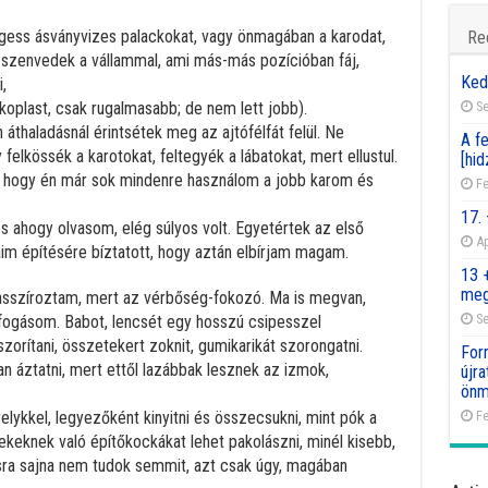
elgess ásványvizes palackokat, vagy önmagában a karodat,
Re
l szenvedek a vállammal, ami más-más pozícióban fáj,
Ked
,
Se
koplast, csak rugalmasabb; de nem lett jobb).
thaladásnál érintsétek meg az ajtófélfát felül. Ne
A fe
elkössék a karotokat, feltegyék a lábatokat, mert ellustul.
[hid
k, hogy én már sok mindenre használom a jobb karom és
Fe
17.
s ahogy olvasom, elég súlyos volt. Egyetértek az első
Ap
m építésére bíztatott, hogy aztán elbírjam magam.
13 
meg
masszíroztam, mert az vérbőség-fokozó. Ma is megvan,
Se
fogásom. Babot, lencsét egy hosszú csipesszel
zorítani, összetekert zoknit, gumikarikát szorongatni.
For
an áztatni, mert ettől lazábbak lesznek az izmok,
újr
önm
Fe
elykkel, legyezőként kinyitni és összecsukni, mint pók a
rekeknek való építőkockákat lehet pakolászni, minél kisebb,
tásra sajna nem tudok semmit, azt csak úgy, magában