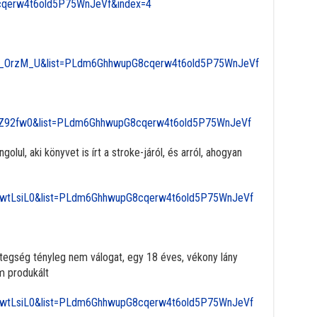
qerw4t6old5P75WnJeVf&index=4
O__OrzM_U&list=PLdm6GhhwupG8cqerw4t6old5P75WnJeVf
jBZ92fw0&list=PLdm6GhhwupG8cqerw4t6old5P75WnJeVf
olul, aki könyvet is írt a stroke-járól, és arról, ahogyan
KwtLsiL0&list=PLdm6GhhwupG8cqerw4t6old5P75WnJeVf
etegség tényleg nem válogat, egy 18 éves, vékony lány
m produkált
KwtLsiL0&list=PLdm6GhhwupG8cqerw4t6old5P75WnJeVf