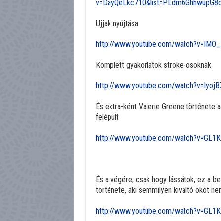
v=DayQeLkc710&list=PLdm6GhhwupG8c
Ujjak nyújtása
http://www.youtube.com/watch?v=IM
Komplett gyakorlatok stroke-osoknak
http://www.youtube.com/watch?v=Iyo
És extra-ként Valerie Greene története ang
felépült
http://www.youtube.com/watch?v=GL1
És a végére, csak hogy lássátok, ez a b
története, aki semmilyen kiváltó okot ne
http://www.youtube.com/watch?v=GL1