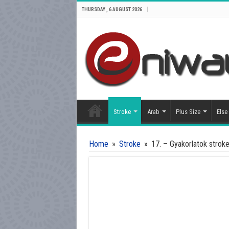
THURSDAY , 6 AUGUST 2026
Stroke
Arab
Plus Size
Else
Home
»
Stroke
»
17. – Gyakorlatok strok