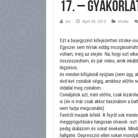
17. – Gyakorl
Eni
April 30, 2013
Stroke
Ezt a bejegyzést kifejezetten stroke-os
Egyszer sem hívtak eddig mozgássérültn
voltam, még az elején. Na, hogy ezt elke
összeszedtem, és pár video, amik inkább 
légzésre,
és minden kifújásnál nyújtani (nem úgy, 
dvd-ket csinálok végig, amikhez előtte 
oldallal meg csinálom…
Csináljátok azt, mint előtte, csak kizáró
is (én is már csak akkor használom a balt,
nem tudja megcsinálni).
Fentről mejünk lefelé. A fejről sok min
meggyógyítására hangosan olvasok -ezt
pedig skálázom és sokat énekelek. Mindi
hallgatni. Depresszió ellen sokan mondjá