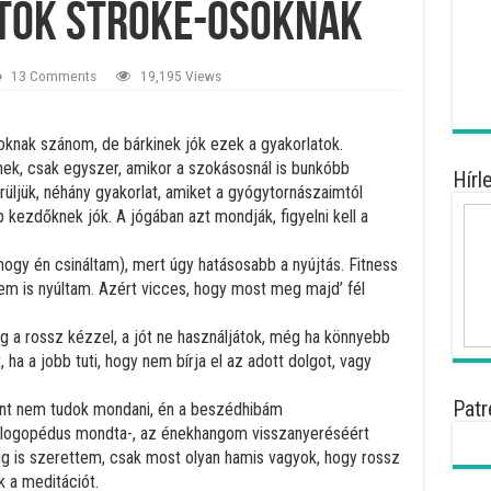
atok stroke-osoknak
13 Comments
19,195 Views
oknak szánom, de bárkinek jók ezek a gyakorlatok.
ek, csak egyszer, amikor a szokásosnál is bunkóbb
Hírl
rüljük, néhány gyakorlat, amiket a gyógytornászaimtól
kezdőknek jók. A jógában azt mondják, figyelni kell a
ahogy én csináltam), mert úgy hatásosabb a nyújtás. Fitness
nem is nyúltam. Azért vicces, hogy most meg majd’ fél
lag a rossz kézzel, a jót ne használjátok, még ha könnyebb
 ha a jobb tuti, hogy nem bírja el az adott dolgot, vagy
Patr
dent nem tudok mondani, én a beszédhibám
 logopédus mondta-, az énekhangom visszanyeréséért
g is szerettem, csak most olyan hamis vagyok, hogy rossz
k a meditációt.