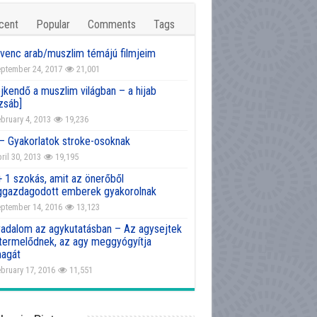
cent
Popular
Comments
Tags
venc arab/muszlim témájú filmjeim
ptember 24, 2017
21,001
jkendő a muszlim világban – a hijab
zsáb]
bruary 4, 2013
19,236
 – Gyakorlatok stroke-osoknak
ril 30, 2013
19,195
+ 1 szokás, amit az önerőből
gazdagodott emberek gyakorolnak
ptember 14, 2016
13,123
radalom az agykutatásban – Az agysejtek
atermelődnek, az agy meggyógyítja
agát
bruary 17, 2016
11,551