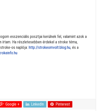
logom esszenciális posztjai kerülnek fel, valamint azok a
n írtam. Ha részletesebben érdekel a stroke téma,
 stroke-os naplója:
http://strokeomvolt.blog.hu
, és a
trokeinfo.hu
cebook
Google +
LinkedIn
Pinterest