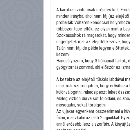
A karokra szinte csak erősítés kell. Em
minden irányba, ahol nem fáj (az elejétő
próbálták Voltaren kenőccsel helyrehozni
többször tape-elték, ez olyan mint a Leu
Szoktassátok rá magatokat, hogy minden á
engedjétek már az elejétől kezdve, hogy f
Talán nem fáj, de példa legyen előttete
kezem.
Hangsúlyozom, hogy 3 hónapnál tartok, é
gyógytornászommal, aki először az izmai
A kezekre az elejétől tüskés labdával 
csak már szorongatom, hogy erősítse a 
különválogatni, ruhacsipeszt lehet összes
Meleg vízben durva sót feloldani, és abb
mosogatni, sokat törölgetni.
Az ujjakat egyenként összeérinteni a hüv
falon, mászkálni az első 2 ujjunkkal. Gye
annál erősebb lesz a szorítás. A kinyúj