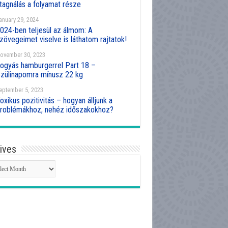
tagnálás a folyamat része
anuary 29, 2024
024-ben teljesül az álmom: A
zövegeimet viselve is láthatom rajtatok!
ovember 30, 2023
ogyás hamburgerrel Part 18 –
zülinapomra mínusz 22 kg
eptember 5, 2023
oxikus pozitivitás – hogyan álljunk a
roblémákhoz, nehéz időszakokhoz?
ives
hives