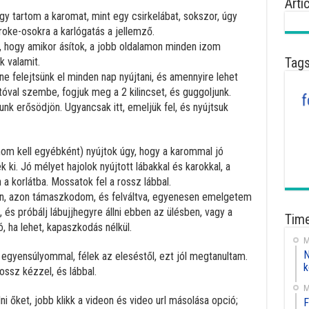
Arti
gy tartom a karomat, mint egy csirkelábat, sokszor, úgy
oke-osokra a karlógatás a jellemző.
hogy amikor ásítok, a jobb oldalamon minden izom
Tag
k valamit.
ne felejtsünk el minden nap nyújtani, és amennyire lehet
ajtóval szembe, fogjuk meg a 2 kilincset, és guggoljunk.
k erősödjön. Ugyancsak itt, emeljük fel, és nyújtsuk
om kell egyébként) nyújtok úgy, hogy a karommal jó
 ki. Jó mélyet hajolok nyújtott lábakkal és karokkal, a
a korlátba. Mossatok fel a rossz lábbal.
gen, azon támaszkodom, és felváltva, egyenesen emelgetem
idra, és próbálj lábujjhegyre állni ebben az ülésben, vagy a
Time
jó, ha lehet, kapaszkodás nélkül.
M
N
gyensúlyommal, félek az eleséstől, ezt jól megtanultam.
k
ssz kézzel, és lábbal.
M
lni őket, jobb klikk a videon és video url másolása opció;
F