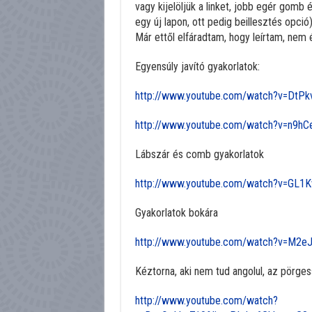
vagy kijelöljük a linket, jobb egér gomb
egy új lapon, ott pedig beillesztés opció)
Már ettől elfáradtam, hogy leírtam, ne
Egyensúly javító gyakorlatok:
http://www.youtube.com/watch?v=Dt
http://www.youtube.com/watch?v=n9
Lábszár és comb gyakorlatok
http://www.youtube.com/watch?v=GL1
Gyakorlatok bokára
http://www.youtube.com/watch?v=M2
Kéztorna, aki nem tud angolul, az pörge
http://www.youtube.com/watch?