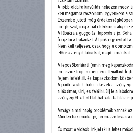
szoktam csinálni.
A jobb oldalra kinyújtás nehezen megy, ú
kell magamra rászólnom, egyébként a str
Eszembe jutott még érdekességképpen, 
megfeszül, míg a bal oldalamon alig érze
A lábakra a guggolás, taposás a jó. Soha 
forgatni a bokánkat. Álljunk egy nyitott 
Nem kell teljesen, csak hogy a combizmun
előre az egyik lábunkat, majd a másikat.
A lépcsőkorlátnál (amin még kapaszkodn
messzire fogom meg, és ellenállást fejtek
fejem lefelé áll, és kapaszkodom közben 
A padlóra ülök, hátul a kezek a szőnye
a lábaimat, ülni, és felállni, ülj le a lába
szőnyegről váltott lábbal való felállás is 
Amúgy a mai napig problémák vannak az e
Minden házimunka jó, természetesen a ro
És most a videok linkjei (ki is lehet máso