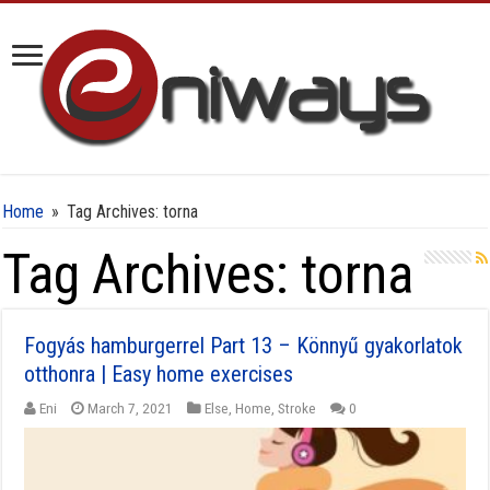
Home
»
Tag Archives: torna
Tag Archives:
torna
Fogyás hamburgerrel Part 13 – Könnyű gyakorlatok
otthonra | Easy home exercises
Eni
March 7, 2021
Else
,
Home
,
Stroke
0