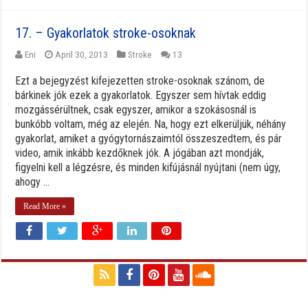
17. – Gyakorlatok stroke-osoknak
Eni
April 30, 2013
Stroke
13
Ezt a bejegyzést kifejezetten stroke-osoknak szánom, de
bárkinek jók ezek a gyakorlatok. Egyszer sem hívtak eddig
mozgássérültnek, csak egyszer, amikor a szokásosnál is
bunkóbb voltam, még az elején. Na, hogy ezt elkerüljük, néhány
gyakorlat, amiket a gyógytornászaimtól összeszedtem, és pár
video, amik inkább kezdőknek jók. A jógában azt mondják,
figyelni kell a légzésre, és minden kifújásnál nyújtani (nem úgy,
ahogy ...
Read More »