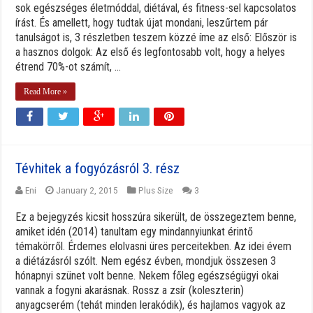
sok egészséges életmóddal, diétával, és fitness-sel kapcsolatos
írást. És amellett, hogy tudtak újat mondani, leszűrtem pár
tanulságot is, 3 részletben teszem közzé íme az első: Először is
a hasznos dolgok: Az első és legfontosabb volt, hogy a helyes
étrend 70%-ot számít, ...
Read More »
Tévhitek a fogyózásról 3. rész
Eni
January 2, 2015
Plus Size
3
Ez a bejegyzés kicsit hosszúra sikerült, de összegeztem benne,
amiket idén (2014) tanultam egy mindannyiunkat érintő
témakörről. Érdemes elolvasni üres perceitekben. Az idei évem
a diétázásról szólt. Nem egész évben, mondjuk összesen 3
hónapnyi szünet volt benne. Nekem főleg egészségügyi okai
vannak a fogyni akarásnak. Rossz a zsír (koleszterin)
anyagcserém (tehát minden lerakódik), és hajlamos vagyok az