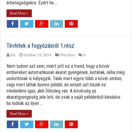
érbetegségekre. Ezért ha ...
Read More »
Tévhitek a fogyózásról 1.rész
Eni
October 13, 2014
Plus Size
4
Nem tudom azt sem, miért jött ez a trend, hogy a kövér
embereket automatikusan akarat gyengének, lustának, néha még
undorítónak is bélyegzik. Talán mert egyre több a kövér ember,
vagy mert láttak ilyenre példát, és emiatt azt hiszik ez
mindenkire igaz, akin fölösleg van. A kövérség az
akaratgyengeség jele lett, de csak a saját példámból kiindulva:
ha tudnák az ilyen ...
Read More »