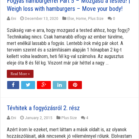
Fogyás hamburgerrel Part 5 – Mozgasd a tested! |
Weigh loss with hamburgers – Move your body!
Eni
December 13, 2020
Else
,
Home
,
Plus Size
0
Szükség van-e arra, hogy mozgasd a tested ahhoz, hogy fogyj?
Technikailag nincs. Csak hamarabb elfogy az ember türelme,
mert enélkül lassabb a fogyás. Lentebb írok még pár okot. A
terveim szerint és a számításaim alapján 1 hónapban 2 kg-t
kellett volna leadnom, heti fél kg-val számolva. Az augusztus
eleje óta 8 és fél kg. Viszont már pár héttel a nagy ...
Read More »
Tévhitek a fogyózásról 2. rész
Eni
January 2, 2015
Plus Size
4
Azért írom le ezeket, mert láttam a másik oldalt is, az olyanok
hozzászólásait, akik nincsenek jó véleménnyel rólunk. Elolvastam