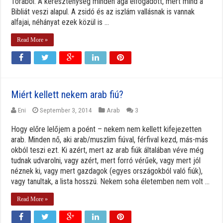
Tórából. A kereszténység minden ága elfogadott, mert mind a
Bibliát veszi alapul. A zsidó és az iszlám vallásnak is vannak
alfajai, néhányat ezek közül is ...
Read More »
Miért kellett nekem arab fiú?
Eni
September 3, 2014
Arab
3
Hogy előre lelőjem a poént – nekem nem kellett kifejezetten
arab. Minden nő, aki arab/muszlim fiúval, férfival kezd, más-más
okból teszi ezt. Ki azért, mert az arab fiúk általában véve még
tudnak udvarolni, vagy azért, mert forró vérűek, vagy mert jól
néznek ki, vagy mert gazdagok (egyes országokból való fiúk),
vagy tanultak, a lista hosszú. Nekem soha életemben nem volt ...
Read More »