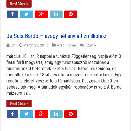
Read More »
Je Suis Bardo – avagy néhány a tízmillióhoz
Eni
March 23, 2015
Arab
,
Home
12,946
március 18 –án, 2 nappal a tunéziai Függetlenség Napja előtt 3
fiatal férfi megvárta, amíg egy turistabuszról leszállnak a
turisták, majd beterelték őket a tuniszi Bardo múzeumba, és
megöltek közülük 18-at , és ötöt a múzeum takarítói közül. Egy
rendőr is életét vesztette a támadásban. Összesen kb. 50-en
sebesültek meg. A támadók egyikén robbanóöv is volt. A Bardo
múzeum az ...
Read More »