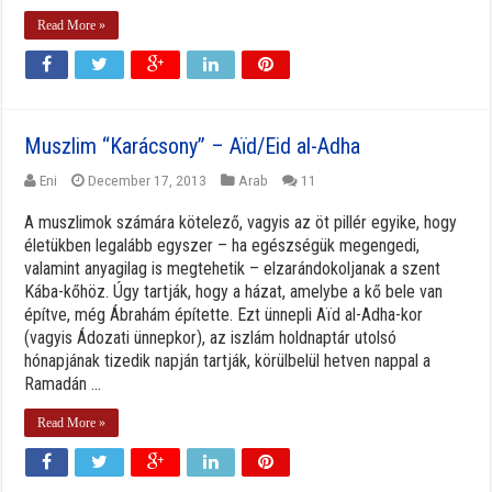
Read More »
Muszlim “Karácsony” – Aïd/Eid al-Adha
Eni
December 17, 2013
Arab
11
A muszlimok számára kötelező, vagyis az öt pillér egyike, hogy
életükben legalább egyszer – ha egészségük megengedi,
valamint anyagilag is megtehetik – elzarándokoljanak a szent
Kába-kőhöz. Úgy tartják, hogy a házat, amelybe a kő bele van
építve, még Ábrahám építette. Ezt ünnepli Aïd al-Adha-kor
(vagyis Ádozati ünnepkor), az iszlám holdnaptár utolsó
hónapjának tizedik napján tartják, körülbelül hetven nappal a
Ramadán ...
Read More »