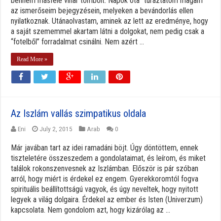
bennem másféle vihar tombolt. Napok óta “túráztatom magam”
az ismerőseim bejegyzésein, melyeken a bevándorlás ellen
nyilatkoznak. Utánaolvastam, aminek az lett az eredménye, hogy
a saját szememmel akartam látni a dolgokat, nem pedig csak a
“fotelből” forradalmat csinálni. Nem azért ...
Read More »
Az Iszlám vallás szimpatikus oldala
Eni
July 2, 2015
Arab
0
Már javában tart az idei ramadáni böjt. Úgy döntöttem, ennek
tiszteletére összeszedem a gondolataimat, és leírom, és miket
találok rokonszenvesnek az Iszlámban. Először is pár szóban
arról, hogy miért is érdekel ez engem. Gyerekkoromtól fogva
spirituális beállítottságú vagyok, és úgy neveltek, hogy nyitott
legyek a világ dolgaira. Érdekel az ember és Isten (Univerzum)
kapcsolata. Nem gondolom azt, hogy kizárólag az ...