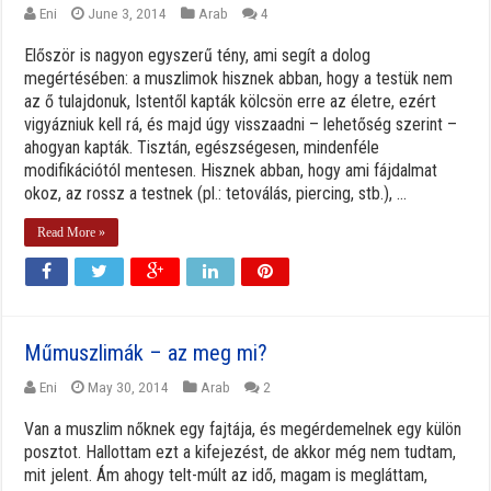
Eni
June 3, 2014
Arab
4
Először is nagyon egyszerű tény, ami segít a dolog
megértésében: a muszlimok hisznek abban, hogy a testük nem
az ő tulajdonuk, Istentől kapták kölcsön erre az életre, ezért
vigyázniuk kell rá, és majd úgy visszaadni – lehetőség szerint –
ahogyan kapták. Tisztán, egészségesen, mindenféle
modifikációtól mentesen. Hisznek abban, hogy ami fájdalmat
okoz, az rossz a testnek (pl.: tetoválás, piercing, stb.), ...
Read More »
Műmuszlimák – az meg mi?
Eni
May 30, 2014
Arab
2
Van a muszlim nőknek egy fajtája, és megérdemelnek egy külön
posztot. Hallottam ezt a kifejezést, de akkor még nem tudtam,
mit jelent. Ám ahogy telt-múlt az idő, magam is megláttam,