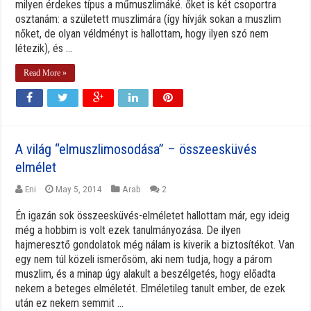
milyen érdekes típus a műmuszlimáké. őket is két csoportra
osztanám: a született muszlimára (így hívják sokan a muszlim
nőket, de olyan véldményt is hallottam, hogy ilyen szó nem
létezik), és ...
Read More »
A világ “elmuszlimosodása” – összeesküvés
elmélet
Eni
May 5, 2014
Arab
2
Én igazán sok összeesküvés-elméletet hallottam már, egy ideig
még a hobbim is volt ezek tanulmányozása. De ilyen
hajmeresztő gondolatok még nálam is kiverik a biztosítékot. Van
egy nem túl közeli ismerősöm, aki nem tudja, hogy a párom
muszlim, és a minap úgy alakult a beszélgetés, hogy előadta
nekem a beteges elméletét. Elméletileg tanult ember, de ezek
után ez nekem semmit ...