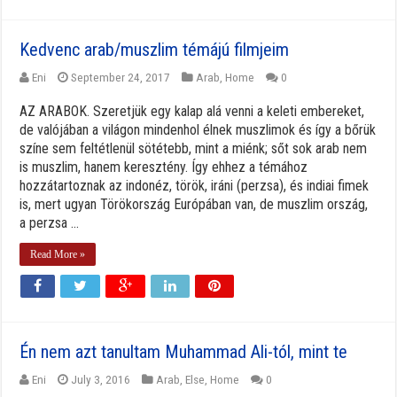
Kedvenc arab/muszlim témájú filmjeim
Eni
September 24, 2017
Arab
,
Home
0
AZ ARABOK. Szeretjük egy kalap alá venni a keleti embereket,
de valójában a világon mindenhol élnek muszlimok és így a bőrük
színe sem feltétlenül sötétebb, mint a miénk; sőt sok arab nem
is muszlim, hanem keresztény. Így ehhez a témához
hozzátartoznak az indonéz, török, iráni (perzsa), és indiai fimek
is, mert ugyan Törökország Európában van, de muszlim ország,
a perzsa ...
Read More »
Én nem azt tanultam Muhammad Ali-tól, mint te
Eni
July 3, 2016
Arab
,
Else
,
Home
0