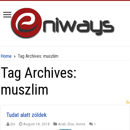
Home
»
Tag Archives: muszlim
Tag Archives:
muszlim
Tudat alatt zöldek
Eni
August 18, 2018
Arab
,
Else
,
Home
1