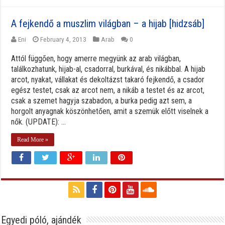
A fejkendő a muszlim világban – a hijab [hidzsáb]
Eni
February 4, 2013
Arab
0
Attól függően, hogy amerre megyünk az arab világban,
találkozhatunk, hijab-al, csadorral, burkával, és nikábbal. A hijab
arcot, nyakat, vállakat és dekoltázst takaró fejkendő, a csador
egész testet, csak az arcot nem, a nikáb a testet és az arcot,
csak a szemet hagyja szabadon, a burka pedig azt sem, a
horgolt anyagnak köszönhetően, amit a szemük előtt viselnek a
nők. (UPDATE): ...
Read More »
Egyedi póló, ajándék