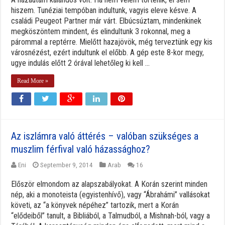
hiszem. Tunéziai tempóban indultunk, vagyis eleve késve. A
családi Peugeot Partner már várt. Elbúcsúztam, mindenkinek
megköszöntem mindent, és elindultunk 3 rokonnal, meg a
párommal a reptérre. Mielőtt hazajövök, még terveztünk egy kis
városnézést, ezért indultunk el előbb. A gép este 8-kor megy,
ugye indulás előtt 2 órával lehetőleg ki kell ...
Read More »
Az iszlámra való áttérés – valóban szükséges a
muszlim férfival való házassághoz?
Eni
September 9, 2014
Arab
16
Először elmondom az alapszabályokat. A Korán szerint minden
nép, aki a monoteista (egyistenhívő), vagy “Ábrahámi” vallásokat
követi, az “a könyvek népéhez” tartozik, mert a Korán
“elődeiből” tanult, a Bibliából, a Talmudból, a Mishnah-ból, vagy a