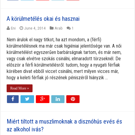
A körülmetélés okai és hasznai
Eni
June 4, 2014
Arab
1
Nem árulok el nagy titkot, ha azt mondom, a (férfi)
körülmetélésnek ma már csak higiéniai jelentősége van. A női
körülmetélést egyszerűen barbárságnak tartom, és már nem,
vagy csak elvétve szokás csinálni, elmaradott törzseknél. De
először a férfi körülmetélésről: tudom, hogy a nyugati férfiak
körében divat ebből viccet csinálni, mert milyen vicces már,
hogy a keleti férfiak jó részének péniszéről hiányzik ...
Read More »
Miért tiltott a muszlimoknak a disznóhús evés és
az alkohol ivás?