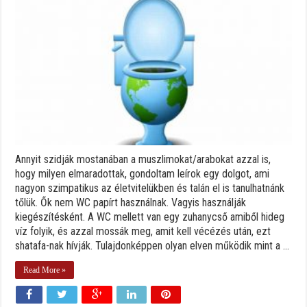
Annyit szidják mostanában a muszlimokat/arabokat azzal is,
hogy milyen elmaradottak, gondoltam leírok egy dolgot, ami
nagyon szimpatikus az életvitelükben és talán el is tanulhatnánk
tőlük. Ők nem WC papírt használnak. Vagyis használják
kiegészítésként. A WC mellett van egy zuhanycső amiből hideg
víz folyik, és azzal mossák meg, amit kell vécézés után, ezt
shatafa-nak hívják. Tulajdonképpen olyan elven működik mint a ...
Read More »