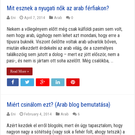
Mit esznek a nyugati nők az arab férfiakon?
Eni
April 7, 2014
Arab
0
Nekem a vőlegényem előtt még csak külföldi pasim sem volt,
nem hogy arab, úgyhogy nem lehet azt mondani, hogy erre a
típusra buknék. Viszont őelőtte voltak arab udvarlók bőven,
miután elkezdett érdekelni az arab világ, de a személyes
találkozóig sem jutott a dolog – mert ez jött először, nem a
pasi-, és nem is jártam ott soha azelőtt. Még csalókba, ...
Read More »
Miért csinálom ezt? (Arab blog bemutatása)
Eni
February 4, 2014
Arab
6
Azért kezdek el erről blogolni, mert én úgy tapasztalom, hogy
nagyon nagy a sötétség (vagy sok a fehér folt, ahogy tetszik) a