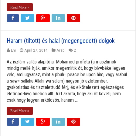
Read More »
Haram (tiltott) és halal (megengedett) dolgok
Eni
April 27, 2014
Arab
2
Az iszlám vallás alapítója, Mohamed próféta (a muszlimok
mindig mellé írják, amikor megemlítik őt, hogy blv=béke legyen
vele, ami ugyanaz, mint a pbuh= peace be upon him, vagy arabul
a saw= sallahu Allahi wa salam) nagyon jó üzletember,
gyakorlatias és tisztelettudó férj, és elkötelezett egészséges
életmód-hívő hírében állt. Azt akarta, hogy aki őt követi, nem
csak hogy legyen erkölcsös, hanem ...
Read More »