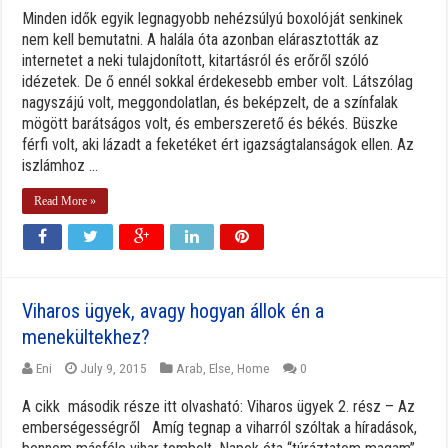
Minden idők egyik legnagyobb nehézsúlyú boxolóját senkinek
nem kell bemutatni. A halála óta azonban elárasztották az
internetet a neki tulajdonított, kitartásról és erőről szóló
idézetek. De ő ennél sokkal érdekesebb ember volt. Látszólag
nagyszájú volt, meggondolatlan, és beképzelt, de a színfalak
mögött barátságos volt, és emberszerető és békés. Büszke
férfi volt, aki lázadt a feketéket ért igazságtalanságok ellen. Az
iszlámhoz ...
Read More »
Viharos ügyek, avagy hogyan állok én a
menekültekhez?
Eni
July 9, 2015
Arab
,
Else
,
Home
0
A cikk második része itt olvasható: Viharos ügyek 2. rész – Az
emberségességről Amíg tegnap a viharról szóltak a híradások,