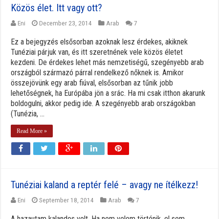
Közös élet. Itt vagy ott?
Eni
December 23, 2014
Arab
7
Ez a bejegyzés elsősorban azoknak lesz érdekes, akiknek
Tunéziai párjuk van, és itt szeretnének vele közös életet
kezdeni. De érdekes lehet más nemzetiségű, szegényebb arab
országból származó párral rendelkező nőknek is. Amikor
összejövünk egy arab fiúval, elsősorban az tűnik jobb
lehetőségnek, ha Európába jön a srác. Ha mi csak itthon akarunk
boldogulni, akkor pedig ide. A szegényebb arab országokban
(Tunézia, ...
Read More »
Tunéziai kaland a reptér felé – avagy ne ítélkezz!
Eni
September 18, 2014
Arab
7
A hazautam kalandos volt. Ha nem velem történik, el sem