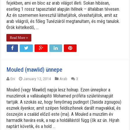
fejekben, ami en bloc az arab világot illeti. Sokan hibásan,
esetleg 1 rossz tapasztalat alapján ítélnek – általában tévesen.
Az én szememen keresztül láthatjátok, olvashatjátok, amit az
arab világról, és főleg Tunéziáról megtanultam, és még tanulok.
Örök kételkedő, ...
Read More »
Mouled (mawlid) ünnepe
Eni
January 12, 2014
Arab
3
Mouled (vagy Mawlid) napja lesz holnap. Ezen ünnepkor a
muszlimok a vallásalapító Mohamed próféta születésnapját
tartják. A szokás az, hogy fenyőmag pudingot (3asida zgougou)
esznek ilyenkor, amit szépen feldíszítenek darált magvakkal, és
összejön a család előző este (ma). A Mouled a muszlim év
harmadik havára esik, a nap a holdállástól függ (ők az ún. Hijrah
naptárt követik, és a hold ...