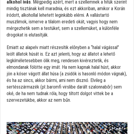
alkohol ivás
. Mégpedig azért, mert a szellemnek a hitük szerint
mindig tisztának kell maradnia, és ezt akkoriban, amikor a Korán
íródott, alkohollal lehetett leginkább elérni. A vallástartó
muszlimok, ismerve a tilalom eredeti okát, vagyis hogy nem
mérgezhetik sem a testüket, sem a szellemüket, a különféle
drogokat is elutasítják.
Emiatt az alapelv miatt részesítik előnyben a “halal vágással”
leölt állatok húsát is. Ez azt jelenti, hogy az állatot a lehető
legkíméletesebben ölik meg, rendesen kivéreztetik, és
elmondanak fölötte egy imát. Ha nem kapnak halal húst, akkor
jön a kóser vágott állat húsa (a zsidók is hasonló módon vágnak),
és ha az sincs, akkor bármi, ami nem disznó. Elvileg a
sertésszármazék (pl:.baromfi virslibe darált szalonnabőr) sem
oké, de ha nem tudnak róla, hogy tiltott dolgot vittek be a
szervezetükbe, akkor az nem bűn.