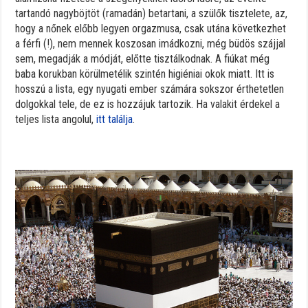
tartandó nagyböjtöt (ramadán) betartani, a szülők tisztelete, az,
hogy a nőnek előbb legyen orgazmusa, csak utána következhet
a férfi (!), nem mennek koszosan imádkozni, még büdös szájjal
sem, megadják a módját, előtte tisztálkodnak. A fiúkat még
baba korukban körülmetélik szintén higiéniai okok miatt. Itt is
hosszú a lista, egy nyugati ember számára sokszor érthetetlen
dolgokkal tele, de ez is hozzájuk tartozik. Ha valakit érdekel a
teljes lista angolul,
itt találja
.