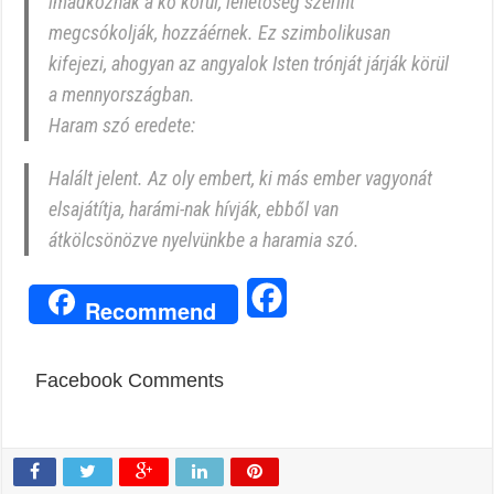
imádkoznak a kő körül, lehetőség szerint
megcsókolják, hozzáérnek. Ez szimbolikusan
kifejezi, ahogyan az angyalok Isten trónját járják körül
a mennyországban.
Haram szó eredete:
Halált jelent. Az oly embert, ki más ember vagyonát
elsajátítja, harámi-nak hívják, ebből van
átkölcsönözve nyelvünkbe a haramia szó.
Facebook
Recommend
Facebook Comments