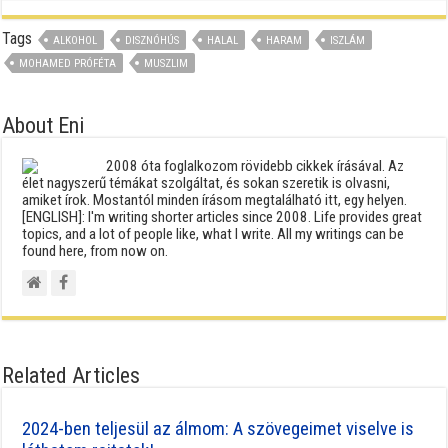
Tags
ALKOHOL
DISZNÓHÚS
HALAL
HARAM
ISZLÁM
MOHAMED PRÓFÉTA
MUSZLIM
About Eni
2008 óta foglalkozom rövidebb cikkek írásával. Az
élet nagyszerű témákat szolgáltat, és sokan szeretik is olvasni,
amiket írok. Mostantól minden írásom megtalálható itt, egy helyen.
[ENGLISH]: I'm writing shorter articles since 2008. Life provides great
topics, and a lot of people like, what I write. All my writings can be
found here, from now on.
Related Articles
2024-ben teljesül az álmom: A szövegeimet viselve is