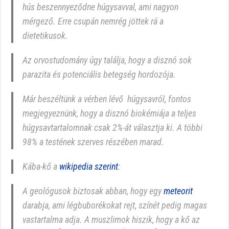
hús beszennyeződne húgysavval, ami nagyon
mérgező. Erre csupán nemrég jöttek rá a
dietetikusok.
Az orvostudomány úgy találja, hogy a disznó sok
parazita és potenciális betegség hordozója.
Már beszéltünk a vérben lévő húgysavról, fontos
megjegyeznünk, hogy a disznó biokémiája a teljes
húgysavtartalomnak csak 2%-át választja ki. A többi
98% a testének szerves részében marad.
Kába-kő a
wikipedia szerint
:
A geológusok biztosak abban, hogy egy
meteorit
darabja, ami légbuborékokat rejt, színét pedig magas
vastartalma adja. A muszlimok hiszik, hogy a kő az