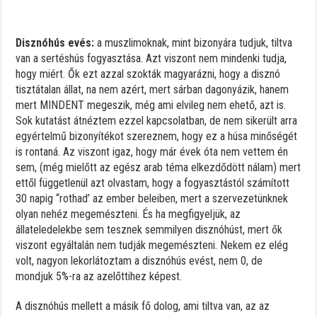
Disznóhús evés:
a muszlimoknak, mint bizonyára tudjuk, tiltva
van a sertéshús fogyasztása. Azt viszont nem mindenki tudja,
hogy miért. Ők ezt azzal szokták magyarázni, hogy a disznó
tisztátalan állat, na nem azért, mert sárban dagonyázik, hanem
mert MINDENT megeszik, még ami elvileg nem ehető, azt is.
Sok kutatást átnéztem ezzel kapcsolatban, de nem sikerült arra
egyértelmű bizonyítékot szereznem, hogy ez a húsa minőségét
is rontaná. Az viszont igaz, hogy már évek óta nem vettem én
sem, (még mielőtt az egész arab téma elkezdődött nálam) mert
ettől függetlenül azt olvastam, hogy a fogyasztástól számított
30 napig “rothad’ az ember beleiben, mert a szervezetünknek
olyan nehéz megemészteni. És ha megfigyeljük, az
állateledelekbe sem tesznek semmilyen disznóhúst, mert ők
viszont egyáltalán nem tudják megemészteni. Nekem ez elég
volt, nagyon lekorlátoztam a disznóhús evést, nem 0, de
mondjuk 5%-ra az azelőttihez képest.
A disznóhús mellett a másik fő dolog, ami tiltva van, az az