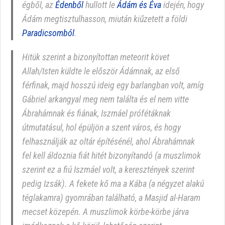
égből, az
Édenből
hullott le
Ádám és Éva
idején, hogy
Ádám megtisztulhasson, miután kiűzetett a földi
Paradicsomból
.
Hitük szerint a bizonyítottan meteorit követ
Allah/Isten küldte le először Ádámnak, az első
férfinak, majd hosszú ideig egy barlangban volt, amíg
Gábriel arkangyal meg nem találta és el nem vitte
Ábrahámnak és fiának, Iszmáel prófétáknak
útmutatásul, hol épüljön a szent város, és hogy
felhasználják az oltár építésénél, ahol Ábrahámnak
fel kell áldoznia fiát hitét bizonyítandó (a muszlimok
szerint ez a fiú Iszmáel volt, a keresztények szerint
pedig Izsák). A fekete kő ma a Kába (a négyzet alakú
téglakamra) gyomrában található, a Masjid al-Haram
mecset közepén. A muszlimok körbe-körbe járva