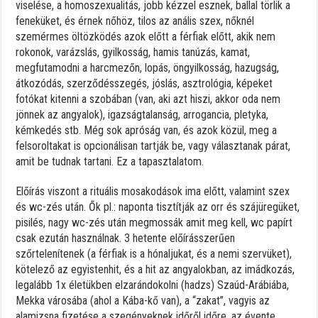
viselése, a homoszexualitás, jobb kézzel esznek, ballal törlik a
feneküket, és érnek nőhöz, tilos az anális szex, nőknél
szemérmes öltözködés azok előtt a férfiak előtt, akik nem
rokonok, varázslás, gyilkosság, hamis tanúzás, kamat,
megfutamodni a harcmezőn, lopás, öngyilkosság, hazugság,
átkozódás, szerződésszegés, jóslás, asztrológia, képeket
fotókat kitenni a szobában (van, aki azt hiszi, akkor oda nem
jönnek az angyalok), igazságtalanság, arrogancia, pletyka,
kémkedés stb. Még sok apróság van, és azok közül, meg a
felsoroltakat is opcionálisan tartják be, vagy választanak párat,
amit be tudnak tartani. Ez a tapasztalatom.
Előírás viszont a rituális mosakodások ima előtt, valamint szex
és wc-zés után. Ők pl.: naponta tisztítják az orr és szájüregüket,
pisilés, nagy wc-zés után megmossák amit meg kell, wc papírt
csak ezután használnak. 3 hetente előírásszerűen
szőrtelenítenek (a férfiak is a hónaljukat, és a nemi szervüket),
kötelező az egyistenhit, és a hit az angyalokban, az imádkozás,
legalább 1x életükben elzarándokolni (hadzs) Szaúd-Arábiába,
Mekka városába (ahol a Kába-kő van), a “zakat”, vagyis az
alamizsna fizetése a szegényeknek időről időre, az évente