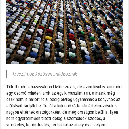
Muszlimok közösen imádkoznak
Tiltott még a házasságon kívüli szex is, de ezen kívül is van még
egy csomó minden, amit az egyik muszlim tart, a másik még
csak nem is hallott róla, pedig elvileg ugyanannak a könyvnek az
előírásait tartják be. Tehát a különböző Korán értelmezések is
nagyon eltérnek országonként, de még országon belül is. Ilyen
nem egyértelműen tiltott dolog a szemöldök szedés, a
sminkelés, körömfestés, férfiaknál az arany és a selyem