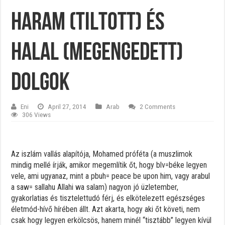
Haram (tiltott) és
halal (megengedett)
dolgok
Eni
April 27, 2014
Arab
2 Comments
306 Views
Az iszlám vallás alapítója, Mohamed próféta (a muszlimok
mindig mellé írják, amikor megemlítik őt, hogy blv=béke legyen
vele, ami ugyanaz, mint a pbuh= peace be upon him, vagy arabul
a saw= sallahu Allahi wa salam) nagyon jó üzletember,
gyakorlatias és tisztelettudó férj, és elkötelezett egészséges
életmód-hívő hírében állt. Azt akarta, hogy aki őt követi, nem
csak hogy legyen erkölcsös, hanem minél “tisztább” legyen kívül