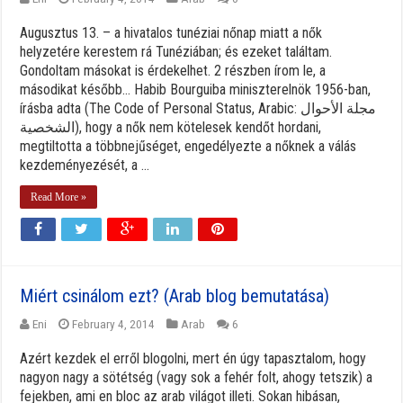
Augusztus 13. – a hivatalos tunéziai nőnap miatt a nők
helyzetére kerestem rá Tunéziában; és ezeket találtam.
Gondoltam másokat is érdekelhet. 2 részben írom le, a
másodikat később… Habib Bourguiba miniszterelnök 1956-ban,
írásba adta (The Code of Personal Status, Arabic: مجلة الأحوال
الشخصية), hogy a nők nem kötelesek kendőt hordani,
megtiltotta a többnejűséget, engedélyezte a nőknek a válás
kezdeményezését, a ...
Read More »
Miért csinálom ezt? (Arab blog bemutatása)
Eni
February 4, 2014
Arab
6
Azért kezdek el erről blogolni, mert én úgy tapasztalom, hogy
nagyon nagy a sötétség (vagy sok a fehér folt, ahogy tetszik) a
fejekben, ami en bloc az arab világot illeti. Sokan hibásan,