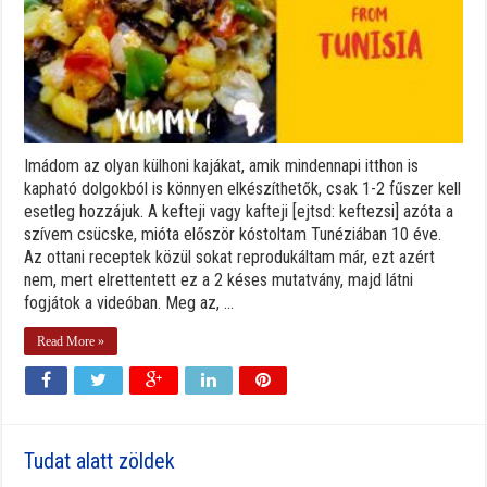
Imádom az olyan külhoni kajákat, amik mindennapi itthon is
kapható dolgokból is könnyen elkészíthetők, csak 1-2 fűszer kell
esetleg hozzájuk. A kefteji vagy kafteji [ejtsd: keftezsi] azóta a
szívem csücske, mióta először kóstoltam Tunéziában 10 éve.
Az ottani receptek közül sokat reprodukáltam már, ezt azért
nem, mert elrettentett ez a 2 késes mutatvány, majd látni
fogjátok a videóban. Meg az, ...
Read More »
Tudat alatt zöldek