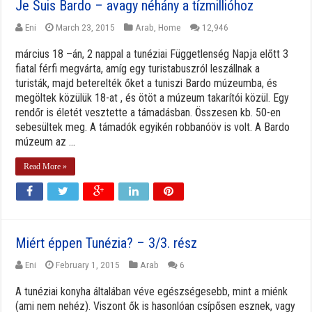
Je Suis Bardo – avagy néhány a tízmillióhoz
Eni
March 23, 2015
Arab
,
Home
12,946
március 18 –án, 2 nappal a tunéziai Függetlenség Napja előtt 3
fiatal férfi megvárta, amíg egy turistabuszról leszállnak a
turisták, majd beterelték őket a tuniszi Bardo múzeumba, és
megöltek közülük 18-at , és ötöt a múzeum takarítói közül. Egy
rendőr is életét vesztette a támadásban. Összesen kb. 50-en
sebesültek meg. A támadók egyikén robbanóöv is volt. A Bardo
múzeum az ...
Read More »
Miért éppen Tunézia? – 3/3. rész
Eni
February 1, 2015
Arab
6
A tunéziai konyha általában véve egészségesebb, mint a miénk
(ami nem nehéz). Viszont ők is hasonlóan csípősen esznek, vagy