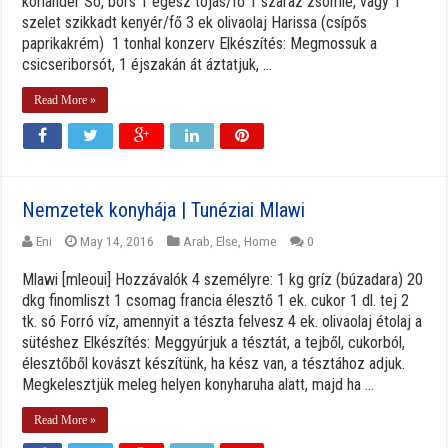
koriander Só, bors 1 egész tojás/fő 1 száraz zsömle, vagy 1
szelet szikkadt kenyér/fő 3 ek olivaolaj Harissa (csípős
paprikakrém) 1 tonhal konzerv Elkészítés: Megmossuk a
csicseriborsót, 1 éjszakán át áztatjuk, ...
Read More »
Nemzetek konyhája | Tunéziai Mlawi
Eni
May 14, 2016
Arab
,
Else
,
Home
0
Mlawi [mleoui] Hozzávalók 4 személyre: 1 kg gríz (búzadara) 20
dkg finomliszt 1 csomag francia élesztő 1 ek. cukor 1 dl. tej 2
tk. só Forró víz, amennyit a tészta felvesz 4 ek. olivaolaj étolaj a
sütéshez Elkészítés: Meggyúrjuk a tésztát, a tejből, cukorból,
élesztőből kovászt készítünk, ha kész van, a tésztához adjuk.
Megkelesztjük meleg helyen konyharuha alatt, majd ha ...
Read More »