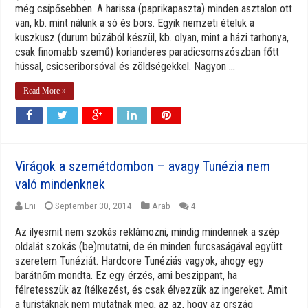
még csípősebben. A harissa (paprikapaszta) minden asztalon ott
van, kb. mint nálunk a só és bors. Egyik nemzeti ételük a
kuszkusz (durum búzából készül, kb. olyan, mint a házi tarhonya,
csak finomabb szemű) korianderes paradicsomszószban főtt
hússal, csicseriborsóval és zöldségekkel. Nagyon ...
Read More »
Virágok a szemétdombon – avagy Tunézia nem
való mindenknek
Eni
September 30, 2014
Arab
4
Az ilyesmit nem szokás reklámozni, mindig mindennek a szép
oldalát szokás (be)mutatni, de én minden furcsaságával együtt
szeretem Tunéziát. Hardcore Tunéziás vagyok, ahogy egy
barátnőm mondta. Ez egy érzés, ami beszippant, ha
félretesszük az ítélkezést, és csak élvezzük az ingereket. Amit
a turistáknak nem mutatnak meg, az az, hogy az ország