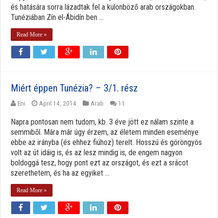
és hatására sorra lázadtak fel a különböző arab országokban.
Tunéziában Zín el-Ábidín ben ...
Read More »
Miért éppen Tunézia? – 3/1. rész
Eni
April 14, 2014
Arab
11
Napra pontosan nem tudom, kb. 3 éve jött ez nálam szinte a
semmiből. Mára már úgy érzem, az életem minden eseménye
ebbe az irányba (és ehhez fiúhoz) terelt. Hosszú és göröngyös
volt az út idáig is, és az lesz mindig is, de engem nagyon
boldoggá tesz, hogy pont ezt az országot, és ezt a srácot
szerethetem, és ha az egyiket ...
Read More »