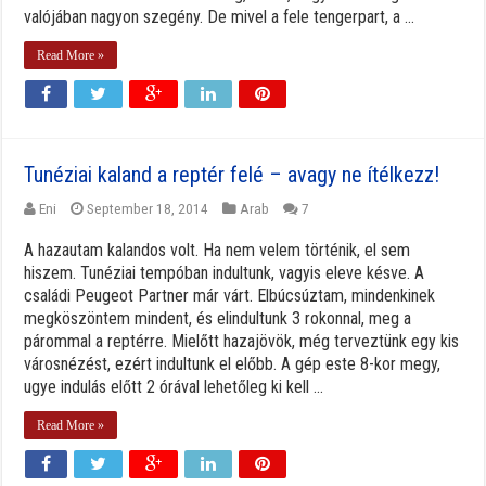
valójában nagyon szegény. De mivel a fele tengerpart, a ...
Read More »
Tunéziai kaland a reptér felé – avagy ne ítélkezz!
Eni
September 18, 2014
Arab
7
A hazautam kalandos volt. Ha nem velem történik, el sem
hiszem. Tunéziai tempóban indultunk, vagyis eleve késve. A
családi Peugeot Partner már várt. Elbúcsúztam, mindenkinek
megköszöntem mindent, és elindultunk 3 rokonnal, meg a
párommal a reptérre. Mielőtt hazajövök, még terveztünk egy kis
városnézést, ezért indultunk el előbb. A gép este 8-kor megy,
ugye indulás előtt 2 órával lehetőleg ki kell ...
Read More »