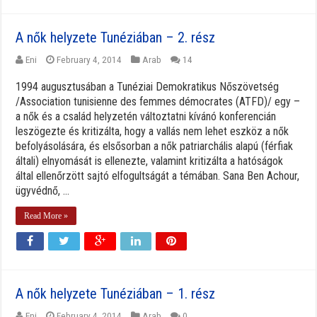
A nők helyzete Tunéziában – 2. rész
Eni
February 4, 2014
Arab
14
1994 augusztusában a Tunéziai Demokratikus Nőszövetség
/Association tunisienne des femmes démocrates (ATFD)/ egy –
a nők és a család helyzetén változtatni kívánó konferencián
leszögezte és kritizálta, hogy a vallás nem lehet eszköz a nők
befolyásolására, és elsősorban a nők patriarchális alapú (férfiak
általi) elnyomását is ellenezte, valamint kritizálta a hatóságok
által ellenőrzött sajtó elfogultságát a témában. Sana Ben Achour,
ügyvédnő, ...
Read More »
A nők helyzete Tunéziában – 1. rész
Eni
February 4, 2014
Arab
0