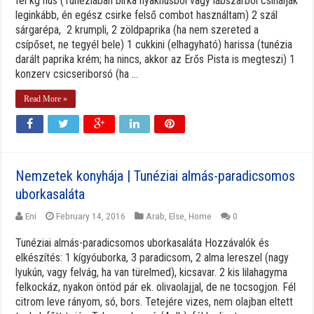
fél kg hús (Tunéziában birka nyakhúsból vagy lábszárból csinálják
leginkább, én egész csirke felső combot használtam) 2 szál
sárgarépa, 2 krumpli, 2 zöldpaprika (ha nem szereted a
csípőset, ne tegyél bele) 1 cukkini (elhagyható) harissa (tunézia
darált paprika krém; ha nincs, akkor az Erős Pista is megteszi) 1
konzerv csicseriborsó (ha ...
Read More »
Nemzetek konyhája | Tunéziai almás-paradicsomos
uborkasaláta
Eni
February 14, 2016
Arab
,
Else
,
Home
0
Tunéziai almás-paradicsomos uborkasaláta Hozzávalók és
elkészítés: 1 kígyóuborka, 3 paradicsom, 2 alma lereszel (nagy
lyukún, vagy felvág, ha van türelmed), kicsavar. 2 kis lilahagyma
felkockáz, nyakon öntöd pár ek. olivaolajjal, de ne tocsogjon. Fél
citrom leve rányom, só, bors. Tetejére vizes, nem olajban eltett