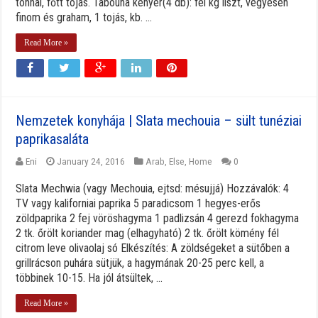
tonhal, főtt tojás. Tabouna kenyér(4 db): fél kg liszt, vegyesen
finom és graham, 1 tojás, kb. ...
Read More »
Nemzetek konyhája | Slata mechouia – sült tunéziai
paprikasaláta
Eni
January 24, 2016
Arab
,
Else
,
Home
0
Slata Mechwia (vagy Mechouia, ejtsd: mésujjá) Hozzávalók: 4
TV vagy kaliforniai paprika 5 paradicsom 1 hegyes-erős
zöldpaprika 2 fej vöröshagyma 1 padlizsán 4 gerezd fokhagyma
2 tk. őrölt koriander mag (elhagyható) 2 tk. őrölt kömény fél
citrom leve olivaolaj só Elkészítés: A zöldségeket a sütőben a
grillrácson puhára sütjük, a hagymának 20-25 perc kell, a
többinek 10-15. Ha jól átsültek, ...
Read More »