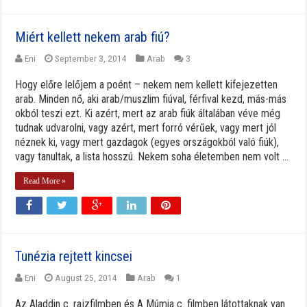
Miért kellett nekem arab fiú?
Eni
September 3, 2014
Arab
3
Hogy előre lelőjem a poént – nekem nem kellett kifejezetten
arab. Minden nő, aki arab/muszlim fiúval, férfival kezd, más-más
okból teszi ezt. Ki azért, mert az arab fiúk általában véve még
tudnak udvarolni, vagy azért, mert forró vérűek, vagy mert jól
néznek ki, vagy mert gazdagok (egyes országokból való fiúk),
vagy tanultak, a lista hosszú. Nekem soha életemben nem volt ...
Read More »
Tunézia rejtett kincsei
Eni
August 25, 2014
Arab
1
Az Aladdin c. rajzfilmben és A Múmia c. filmben látottaknak van