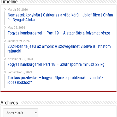
Timeline
March 20, 2026
Nemzetek konyhája | Csirkerizs a világ körül | Jollof Rice | Ghána
és Nyugat-Afrika
May 26, 2024
Fogyás hamburgerrel – Part 19 – A stagnálás a folyamat része
January 29, 2024
2024-ben teljesül az álmom: A szövegeimet viselve is láthatom
rajtatok!
November 30, 2023
Fogyás hamburgerrel Part 18 – Szülinapomra mínusz 22 kg
September 5, 2023
Toxikus pozitivitás – hogyan álljunk a problémákhoz, nehéz
időszakokhoz?
Archives
Archives