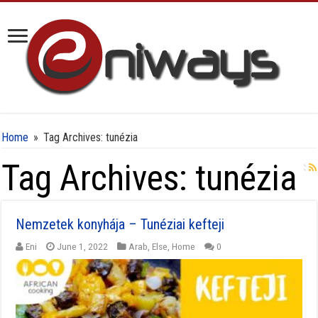
Home
»
Tag Archives: tunézia
Tag Archives:
tunézia
Nemzetek konyhája – Tunéziai kefteji
Eni
June 1, 2022
Arab
,
Else
,
Home
0