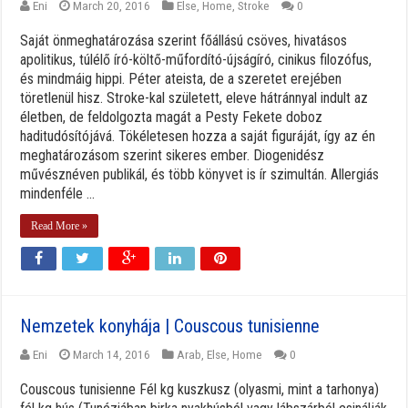
Eni
March 20, 2016
Else
,
Home
,
Stroke
0
Saját önmeghatározása szerint főállású csöves, hivatásos
apolitikus, túlélő író-költő-műfordító-újságíró, cinikus filozófus,
és mindmáig hippi. Péter ateista, de a szeretet erejében
töretlenül hisz. Stroke-kal született, eleve hátránnyal indult az
életben, de feldolgozta magát a Pesty Fekete doboz
haditudósítójává. Tökéletesen hozza a saját figuráját, így az én
meghatározásom szerint sikeres ember. Diogenidész
művésznéven publikál, és több könyvet is ír szimultán. Allergiás
mindenféle ...
Read More »
Nemzetek konyhája | Couscous tunisienne
Eni
March 14, 2016
Arab
,
Else
,
Home
0
Couscous tunisienne Fél kg kuszkusz (olyasmi, mint a tarhonya)