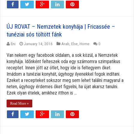
ÚJ ROVAT – Nemzetek konyhája | Fricassée –
tunéziai sós töltött fánk
Eni
January 14, 2016
Arab
,
Else
,
Home
0
Van nekem egy facebook oldalam, a sok közül, a Nemzetek
konyhája. Időnként felteszek oda egy számomra szimpatikus
receptet. Innen jött az ötlet, hogy ide is feltegyem őket.
Imádom a tunéziai konyhát, úgyhogy ilyenekkel fogok indítani.
Ezeket a recepteket sokszor meg sem lehet találni magyarul a
neten, úgyhogy érdemes őket figyelni, ha újat akarsz tanulni.
Ezek olyan ételek, amikhez itthon is ...
Read More »