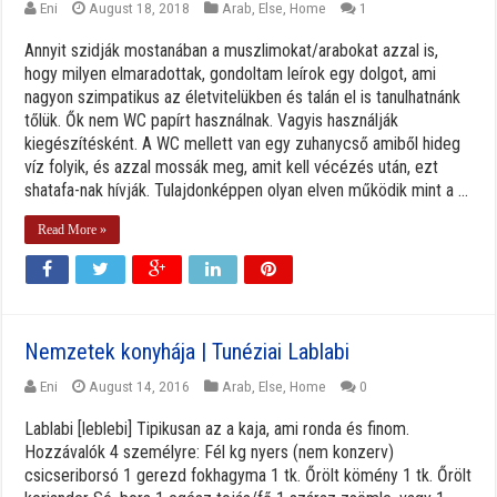
Eni
August 18, 2018
Arab
,
Else
,
Home
1
Annyit szidják mostanában a muszlimokat/arabokat azzal is,
hogy milyen elmaradottak, gondoltam leírok egy dolgot, ami
nagyon szimpatikus az életvitelükben és talán el is tanulhatnánk
tőlük. Ők nem WC papírt használnak. Vagyis használják
kiegészítésként. A WC mellett van egy zuhanycső amiből hideg
víz folyik, és azzal mossák meg, amit kell vécézés után, ezt
shatafa-nak hívják. Tulajdonképpen olyan elven működik mint a ...
Read More »
Nemzetek konyhája | Tunéziai Lablabi
Eni
August 14, 2016
Arab
,
Else
,
Home
0
Lablabi [leblebi] Tipikusan az a kaja, ami ronda és finom.
Hozzávalók 4 személyre: Fél kg nyers (nem konzerv)
csicseriborsó 1 gerezd fokhagyma 1 tk. Őrölt kömény 1 tk. Őrölt