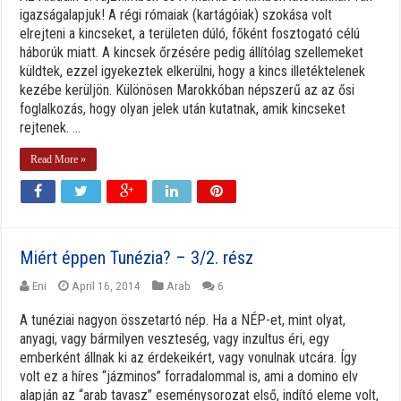
igazságalapjuk! A régi rómaiak (kartágóiak) szokása volt
elrejteni a kincseket, a területen dúló, főként fosztogató célú
háborúk miatt. A kincsek őrzésére pedig állítólag szellemeket
küldtek, ezzel igyekeztek elkerülni, hogy a kincs illetéktelenek
kezébe kerüljön. Különösen Marokkóban népszerű az az ősi
foglalkozás, hogy olyan jelek után kutatnak, amik kincseket
rejtenek. ...
Read More »
Miért éppen Tunézia? – 3/2. rész
Eni
April 16, 2014
Arab
6
A tunéziai nagyon összetartó nép. Ha a NÉP-et, mint olyat,
anyagi, vagy bármilyen veszteség, vagy inzultus éri, egy
emberként állnak ki az érdekeikért, vagy vonulnak utcára. Így
volt ez a híres “jázminos” forradalommal is, ami a domino elv
alapján az “arab tavasz” eseménysorozat első, indító eleme volt,