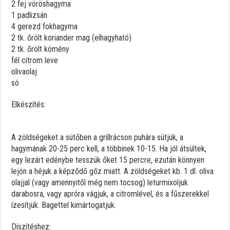
2 fej vöröshagyma
1 padlizsán
4 gerezd fokhagyma
2 tk. őrölt koriander mag (elhagyható)
2 tk. őrölt kömény
fél citrom leve
olivaolaj
só
Elkészítés:
A zöldségeket a sütőben a grillrácson puhára sütjük, a
hagymának 20-25 perc kell, a többinek 10-15. Ha jól átsültek,
egy lezárt edénybe tesszük őket 15 percre, ezután könnyen
lejön a héjuk a képződő gőz miatt. A zöldségeket kb. 1 dl. oliva
olajjal (vagy amennyitől még nem tocsog) leturmixoljuk
darabosra, vagy apróra vágjuk, a citromlével, és a fűszerekkel
ízesítjük. Bagettel kimártogatjuk.
Díszítéshez: