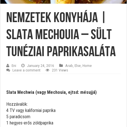
Nemzetek konyhája |
Slata mechouia – sült
tunéziai paprikasaláta
Eni
January 24, 2016
Arab
,
Else
,
Home
Leave a comment
231 Views
Slata Mechwia (vagy Mechouia, ejtsd: mésujjá)
Hozzávalók:
4 TV vagy kaliforniai paprika
5 paradicsom
1 hegyes-erős zöldpaprika