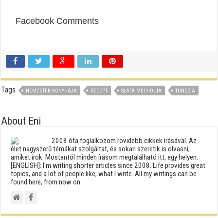
Facebook Comments
Tags
NEMZETEK KONYHÁJA
RECEPT
SLATA MECHOUIA
TUNÉZIA
About Eni
2008 óta foglalkozom rövidebb cikkek írásával. Az
élet nagyszerű témákat szolgáltat, és sokan szeretik is olvasni,
amiket írok. Mostantól minden írásom megtalálható itt, egy helyen.
[ENGLISH]: I'm writing shorter articles since 2008. Life provides great
topics, and a lot of people like, what I write. All my writings can be
found here, from now on.