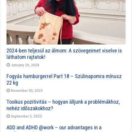
2024-ben teljesül az álmom: A szövegeimet viselve is
láthatom rajtatok!
January 29, 2024
Fogyás hamburgerrel Part 18 – Szülinapomra mínusz
22 kg
November 30, 2023
Toxikus pozitivitás – hogyan álljunk a problémákhoz,
nehéz időszakokhoz?
September 5, 2023
ADD and ADHD @work – our advantages in a