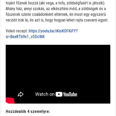
tojást főznek hozzá (aki vega, a tofu, zöldségfasírt is játszik).
Ahány ház, annyi szokás, az elkészítési mód, a zöldségek és a
fűszerek szinte családonként eltérnek, én most egy egyszerű
verziót írok le, és azt is, hogy hogyan lehet rajta csavarni egyet.
Videó recept:
https://youtu.be/iKioKOFKiFY?
si=Bex8Tb9s1_v5DcM4
Hozzávalók 4 személyre: