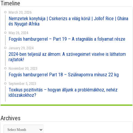
Timeline
March 20, 2026
Nemzetek konyhája | Csirkerizs a világ körül | Jollof Rice | Ghána
és Nyugat-Afrika
May 26, 2024
Fogyás hamburgerrel – Part 19 – A stagnálás a folyamat része
January 29, 2024
2024-ben teljesül az álmom: A szövegeimet viselve is láthatom
rajtatok!
November 30, 2023
Fogyás hamburgerrel Part 18 – Szülinapomra mínusz 22 kg
September 5, 2023
Toxikus pozitivitás – hogyan álljunk a problémákhoz, nehéz
időszakokhoz?
Archives
Archives