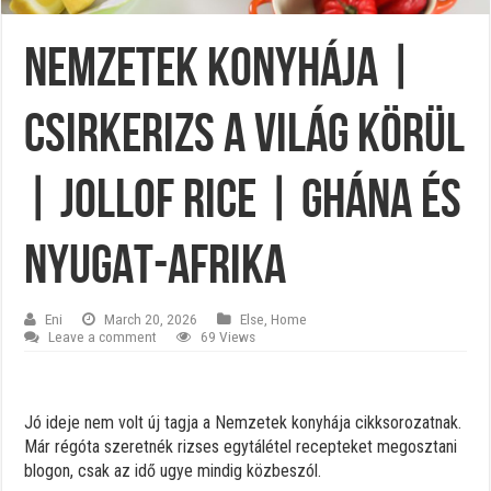
Nemzetek konyhája |
Csirkerizs a világ körül
| Jollof Rice | Ghána és
Nyugat-Afrika
Eni
March 20, 2026
Else
,
Home
Leave a comment
69 Views
Jó ideje nem volt új tagja a Nemzetek konyhája cikksorozatnak.
Már régóta szeretnék rizses egytálétel recepteket megosztani
blogon, csak az idő ugye mindig közbeszól.