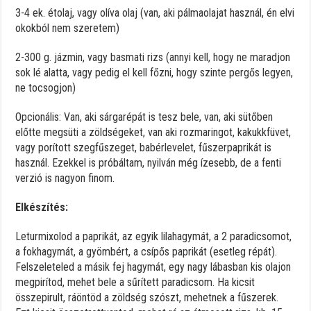
3-4 ek. étolaj, vagy olíva olaj (van, aki pálmaolajat használ, én elvi
okokból nem szeretem)
2-300 g. jázmin, vagy basmati rizs (annyi kell, hogy ne maradjon
sok lé alatta, vagy pedig el kell főzni, hogy szinte pergős legyen,
ne tocsogjon)
Opcionális: Van, aki sárgarépát is tesz bele, van, aki sütőben
előtte megsüti a zöldségeket, van aki rozmaringot, kakukkfüvet,
vagy porított szegfűszeget, babérlevelet, fűszerpaprikát is
használ. Ezekkel is próbáltam, nyilván még ízesebb, de a fenti
verzió is nagyon finom.
Elkészítés:
Leturmixolod a paprikát, az egyik lilahagymát, a 2 paradicsomot,
a fokhagymát, a gyömbért, a csípős paprikát (esetleg répát).
Felszeleteled a másik fej hagymát, egy nagy lábasban kis olajon
megpirítod, mehet bele a sűrített paradicsom. Ha kicsit
összepirult, ráöntöd a zöldség szószt, mehetnek a fűszerek.