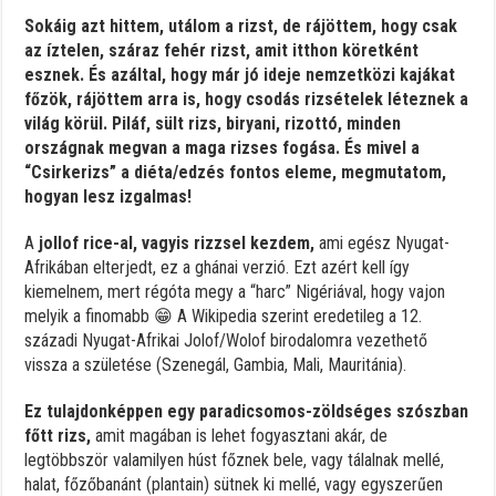
Sokáig azt hittem, utálom a rizst, de rájöttem, hogy csak
az íztelen, száraz fehér rizst, amit itthon köretként
esznek. És azáltal, hogy már jó ideje nemzetközi kajákat
főzök, rájöttem arra is, hogy csodás rizsételek léteznek a
világ körül. Piláf, sült rizs, biryani, rizottó, minden
országnak megvan a maga rizses fogása. És mivel a
“Csirkerizs” a diéta/edzés fontos eleme, megmutatom,
hogyan lesz izgalmas!
A
jollof rice-al, vagyis rizzsel kezdem,
ami egész Nyugat-
Afrikában elterjedt, ez a ghánai verzió. Ezt azért kell így
kiemelnem, mert régóta megy a “harc” Nigériával, hogy vajon
melyik a finomabb 😁 A Wikipedia szerint eredetileg a 12.
századi Nyugat-Afrikai Jolof/Wolof birodalomra vezethető
vissza a születése (Szenegál, Gambia, Mali, Mauritánia).
Ez tulajdonképpen egy paradicsomos-zöldséges szószban
főtt rizs,
amit magában is lehet fogyasztani akár, de
legtöbbször valamilyen húst főznek bele, vagy tálalnak mellé,
halat, főzőbanánt (plantain) sütnek ki mellé, vagy egyszerűen