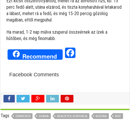
Ezt kicsit összetrottyantod, mehet rá az átmosott rizs, kb. 15
perc fedő alatt, utána elzárod, és tiszta konyharuhával letakarod
a lábast, mehet rá a fedő, és még 15-20 percig gőzölög
magában, ettől megpuhul.
Ha marad, 1-2 nap múlva szuperul összeérnek az ízek a
hűtőben, és még finomabb.
Facebook
Recommend
Facebook Comments
Tags
CSIRKERIZS
GHANA
NEMZETEK KONYHÁJA
NIGÉRIA
RICE