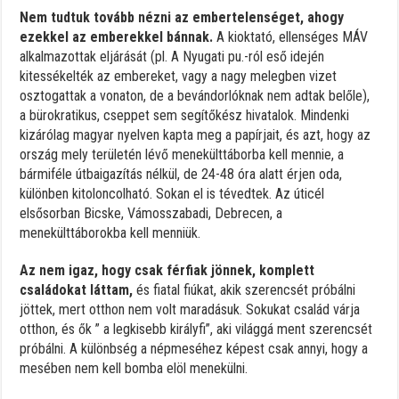
Nem tudtuk tovább nézni az embertelenséget, ahogy
ezekkel az emberekkel bánnak.
A kioktató, ellenséges MÁV
alkalmazottak eljárását (pl. A Nyugati pu.-ról eső idején
kitessékelték az embereket, vagy a nagy melegben vizet
osztogattak a vonaton, de a bevándorlóknak nem adtak belőle),
a bürokratikus, cseppet sem segítőkész hivatalok. Mindenki
kizárólag magyar nyelven kapta meg a papírjait, és azt, hogy az
ország mely területén lévő menekülttáborba kell mennie, a
bármiféle útbaigazítás nélkül, de 24-48 óra alatt érjen oda,
különben kitoloncolható. Sokan el is tévedtek. Az úticél
elsősorban Bicske, Vámosszabadi, Debrecen, a
menekülttáborokba kell menniük.
Az nem igaz, hogy csak férfiak jönnek, komplett
családokat láttam,
és fiatal fiúkat, akik szerencsét próbálni
jöttek, mert otthon nem volt maradásuk. Sokukat család várja
otthon, és ők ” a legkisebb királyfi”, aki világgá ment szerencsét
próbálni. A különbség a népmeséhez képest csak annyi, hogy a
mesében nem kell bomba elöl menekülni.