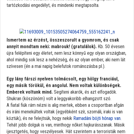
tartózkodási engedélyt, és mindenki megtapsolta.
Ismertem az érzést, összeszorult a gyomrom, és csak
annyit mondtam neki: mabrouk! (gratulálok).
Kb. 50 évesen
újra felépíteni egy életet, nem lesz könnyű egy olyan országban,
ahol mindig sok lesz a nehézség, és az olyan ember, aki nem lát
szívesen (én a mai napig belefutok románozásba pl.).
Egy lány fárszi nyelven tolmácsolt, egy hölgy franciául,
egy másik törökül, én angolul. Nem voltak különbségek.
Emberek voltunk mind.
Segíteni akarók, és azt elfogadók.
Shukran (köszönöm) volt a leggyakoribb elhangzott szó.
A fiatal fiúk rám nézni is alig mertek, ebben a csoportban afgán
és iráni menekültek voltak (egyébként szír, szomáli, iraki is van
köztük), és ne felejtsük, hogy nekik
Ramadáni böjti hónap van
.
Tehát jobb dolguk is van, minthogy nőket hajkurásszanak. Másik
ijesztgetés, hogy veszélyesek. Hát szerintem a terroristák nem