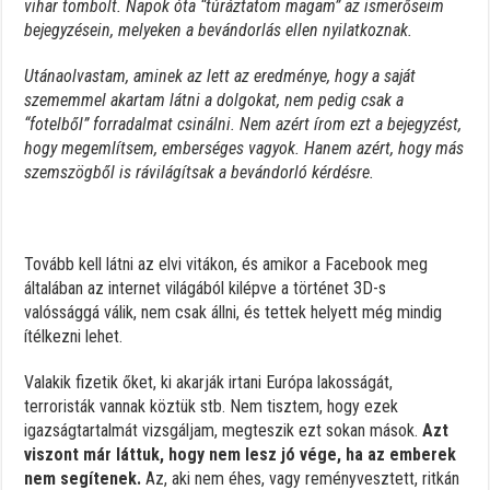
vihar tombolt. Napok óta “túráztatom magam” az ismerőseim
bejegyzésein, melyeken a bevándorlás ellen nyilatkoznak.
Utánaolvastam, aminek az lett az eredménye, hogy a saját
szememmel akartam látni a dolgokat, nem pedig csak a
“fotelből” forradalmat csinálni. Nem azért írom ezt a bejegyzést,
hogy megemlítsem, emberséges vagyok. Hanem azért, hogy más
szemszögből is rávilágítsak a bevándorló kérdésre.
Tovább kell látni az elvi vitákon, és amikor a Facebook meg
általában az internet világából kilépve a történet 3D-s
valóssággá válik, nem csak állni, és tettek helyett még mindig
ítélkezni lehet.
Valakik fizetik őket, ki akarják irtani Európa lakosságát,
terroristák vannak köztük stb. Nem tisztem, hogy ezek
igazságtartalmát vizsgáljam, megteszik ezt sokan mások.
Azt
viszont már láttuk, hogy nem lesz jó vége, ha az emberek
nem segítenek.
Az, aki nem éhes, vagy reményvesztett, ritkán