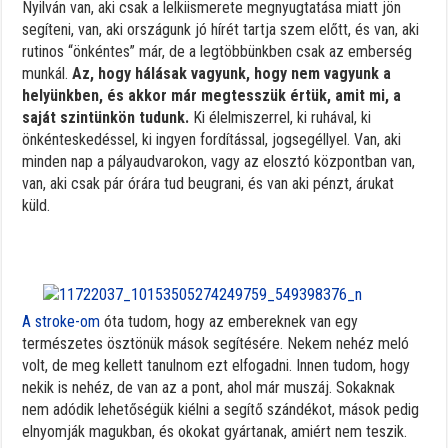
Nyilván van, aki csak a lelkiismerete megnyugtatása miatt jön
segíteni, van, aki országunk jó hírét tartja szem előtt, és van, aki
rutinos “önkéntes” már, de a legtöbbünkben csak az emberség
munkál.
Az, hogy hálásak vagyunk, hogy nem vagyunk a
helyünkben, és akkor már megtesszük értük, amit mi, a
saját szintünkön tudunk.
Ki élelmiszerrel, ki ruhával, ki
önkénteskedéssel, ki ingyen fordítással, jogsegéllyel. Van, aki
minden nap a pályaudvarokon, vagy az elosztó központban van,
van, aki csak pár órára tud beugrani, és van aki pénzt, árukat
küld.
A stroke-om
óta tudom, hogy az embereknek van egy
természetes ösztönük mások segítésére. Nekem nehéz meló
volt, de meg kellett tanulnom ezt elfogadni. Innen tudom, hogy
nekik is nehéz, de van az a pont, ahol már muszáj. Sokaknak
nem adódik lehetőségük kiélni a segítő szándékot, mások pedig
elnyomják magukban, és okokat gyártanak, amiért nem teszik.