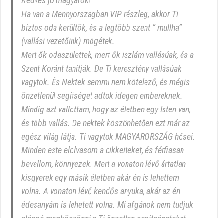
Kedves jó magyarok!
Ha van a Mennyorszagban VIP részleg, akkor Ti
biztos oda kerültök, és a legtöbb szent ” mullha”
(vallási vezetőink) mögétek.
Mert ők odaszülettek, mert ők iszlám vallásúak, és a
Szent Koránt tanítják. De Ti keresztény vallásúak
vagytok. És Nektek semmi nem kötelező, és mégis
önzetlenül segítséget adtok idegen embereknek.
Mindig azt vallottam, hogy az életben egy Isten van,
és több vallás. De nektek köszönhetően ezt már az
egész világ látja. Ti vagytok MAGYARORS
ZÁG hősei.
Minden este elolvasom a cikkeiteket, és férfiasan
bevallom, könnyezek. Mert a vonaton lévő ártatlan
kisgyerek egy másik életben akár én is lehettem
volna. A vonaton lévő kendős anyuka, akár az én
édesanyám is lehetett volna. Mi afgánok nem tudjuk