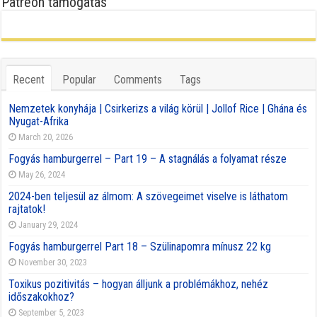
Patreon támogatás
Recent
Popular
Comments
Tags
Nemzetek konyhája | Csirkerizs a világ körül | Jollof Rice | Ghána és
Nyugat-Afrika
March 20, 2026
Fogyás hamburgerrel – Part 19 – A stagnálás a folyamat része
May 26, 2024
2024-ben teljesül az álmom: A szövegeimet viselve is láthatom
rajtatok!
January 29, 2024
Fogyás hamburgerrel Part 18 – Szülinapomra mínusz 22 kg
November 30, 2023
Toxikus pozitivitás – hogyan álljunk a problémákhoz, nehéz
időszakokhoz?
September 5, 2023