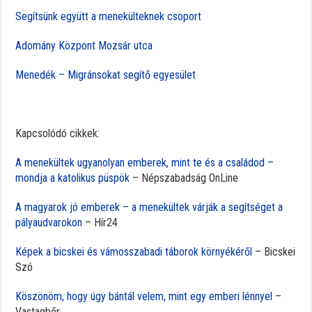
Segítsünk együtt a menekülteknek csoport
Adomány Központ Mozsár utca
Menedék – Migránsokat segítő egyesület
Kapcsolódó cikkek:
A menekültek ugyanolyan emberek, mint te és a családod –
mondja a katolikus püspök
– Népszabadság OnLine
A magyarok jó emberek – a menekültek várják a segítséget a
pályaudvarokon
– Hír24
Képek a bicskei és vámosszabadi táborok környékéről
– Bicskei
Szó
Köszönöm, hogy úgy bántál velem, mint egy emberi lénnyel
–
Vastagbőr