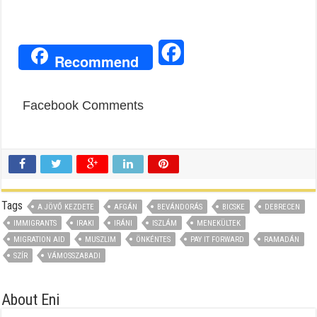
Facebook
Recommend
Facebook Comments
Tags
A JÖVŐ KEZDETE
AFGÁN
BEVÁNDORÁS
BICSKE
DEBRECEN
IMMIGRANTS
IRAKI
IRÁNI
ISZLÁM
MENEKÜLTEK
MIGRATION AID
MUSZLIM
ÖNKÉNTES
PAY IT FORWARD
RAMADÁN
SZÍR
VÁMOSSZABADI
About Eni