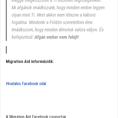
eléggé megköszönni a Ti önzetlen segítségeteket.
Mi afgánok imádkozunk, hogy minden ember legyen
olyan mint Ti. Mert akkor nem létezne a háború
fogalma. Mindenki a Földön szeretetben élne.
Imádkozom, hogy minden álmotok valóra váljon. És
befejezésül:
Afgán ember nem felejt!
Migration Aid információk:
Hivatalos Facebook odal
A Migration Aid Facebook csoportjai: