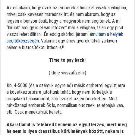
Az én okaim, hogy ezek az emberek a hírünket viszik a világban,
mivel csak kevesen maradnak itt; és nem akarom, hogy az
legyen a benyomásuk, hogy a magyarok nem segítenek. A mi
“hírünk” amúgy is el van intézve” már a világban, talán egy picit
vissza lehet állítani. Én eddig akárhol jártam,
ámultam a helyiek
segítőkészségén.
Valamint egy éhes gyerek látványa kiveri
nálam a biztosítékot. Itthon is!!
Time to pay back!
(Ideje visszafizetni)
Kb. 4-5000 (és a számuk egyre nő) másik emberrel együtt arra
a következtetésre jutottunk tehát, hogy nem tűrhetjük a
megalázó bánásmódot, ami ezeket az embereket éri. Mert
hétköznapi emberek ők is, normálisan öltöznek, telefonjuk van,
stb. Csak menekülniük kellett.
Akaratlanul is felébred bennem az együttérzés, mert még
ha nem is ilyen drasztikus körülmények között, nekem is