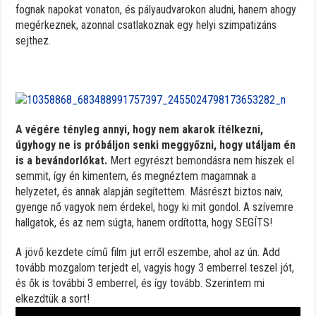
fognak napokat vonaton, és pályaudvarokon aludni, hanem ahogy
megérkeznek, azonnal csatlakoznak egy helyi szimpatizáns
sejthez.
A végére tényleg annyi, hogy nem akarok ítélkezni,
úgyhogy ne is próbáljon senki meggyőzni, hogy utáljam én
is a bevándorlókat.
Mert egyrészt bemondásra nem hiszek el
semmit, így én kimentem, és megnéztem magamnak a
helyzetet, és annak alapján segítettem. Másrészt biztos naiv,
gyenge nő vagyok nem érdekel, hogy ki mit gondol. A szívemre
hallgatok, és az nem súgta, hanem ordította, hogy SEGÍTS!
A jövő kezdete című film jut erről eszembe, ahol az ún. Add
tovább mozgalom terjedt el, vagyis hogy 3 emberrel teszel jót,
és ők is további 3 emberrel, és így tovább. Szerintem mi
elkezdtük a sort!