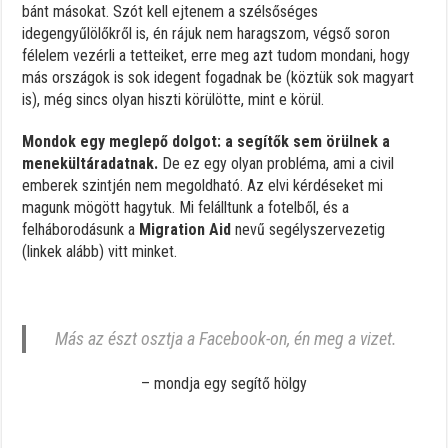
bánt másokat. Szót kell ejtenem a szélsőséges
idegengyűlölőkről is, én rájuk nem haragszom, végső soron
félelem vezérli a tetteiket, erre meg azt tudom mondani, hogy
más országok is sok idegent fogadnak be (köztük sok magyart
is), még sincs olyan hiszti körülötte, mint e körül.
Mondok egy meglepő dolgot: a segítők sem örülnek a
menekültáradatnak.
De ez egy olyan probléma, ami a civil
emberek szintjén nem megoldható. Az elvi kérdéseket mi
magunk mögött hagytuk. Mi felálltunk a fotelből, és a
felháborodásunk a
Migration Aid
nevű segélyszervezetig
(linkek alább) vitt minket.
Más az észt osztja a Facebook-on, én meg a vizet.
– mondja egy segítő hölgy