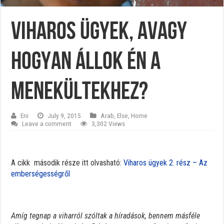
Viharos ügyek, avagy
hogyan állok én a
menekültekhez?
Eni
July 9, 2015
Arab
,
Else
,
Home
Leave a comment
3,302 Views
A cikk második része itt olvasható:
Viharos ügyek 2. rész – Az
emberségességről
Amíg tegnap a viharról szóltak a híradások, bennem másféle