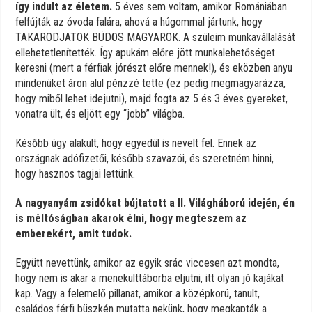
így indult az életem.
5 éves sem voltam, amikor Romániában
felfújták az óvoda falára, ahová a húgommal jártunk, hogy
TAKARODJATOK BÜDÖS MAGYAROK. A szüleim munkavállalását
ellehetetlenítették. Így apukám előre jött munkalehetőséget
keresni (mert a férfiak jórészt előre mennek!), és eközben anyu
mindenüket áron alul pénzzé tette (ez pedig megmagyarázza,
hogy miből lehet idejutni), majd fogta az 5 és 3 éves gyereket,
vonatra ült, és eljött egy “jobb” világba.
Később úgy alakult, hogy egyedül is nevelt fel. Ennek az
országnak adófizetői, később szavazói, és szeretném hinni,
hogy hasznos tagjai lettünk.
A nagyanyám zsidókat bújtatott a II. Világháború idején, én
is méltóságban akarok élni, hogy megteszem az
emberekért, amit tudok.
Együtt nevettünk, amikor az egyik srác viccesen azt mondta,
hogy nem is akar a menekülttáborba eljutni, itt olyan jó kajákat
kap. Vagy a felemelő pillanat, amikor a középkorú, tanult,
családos férfi büszkén mutatta nekünk, hogy megkapták a