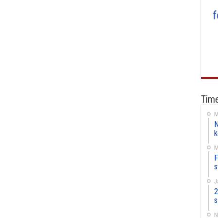
Time
M
N
k
M
F
s
J
2
s
N