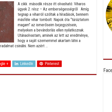
A cikk második része itt olvasható: Viharos
ügyek 2. rész – Az emberségességről Amíg
tegnap a viharról szóltak a híradások, bennem
másféle vihar tombolt. Napok óta “túráztatom
magam” az ismerőseim bejegyzésein,
melyeken a bevándorlás ellen nyilatkoznak.
Utánaolvastam, aminek az lett az eredménye,
hogy a saját szememmel akartam látni a
radalmat csinálni. Nem azért ...
gle +
LinkedIn
Pinterest
Fac