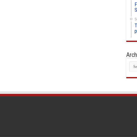
F
S
S
T
p
Arch
Arc