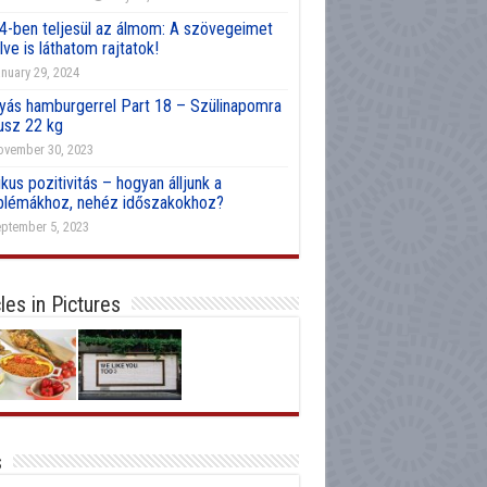
4-ben teljesül az álmom: A szövegeimet
lve is láthatom rajtatok!
nuary 29, 2024
yás hamburgerrel Part 18 – Szülinapomra
usz 22 kg
vember 30, 2023
kus pozitivitás – hogyan álljunk a
blémákhoz, nehéz időszakokhoz?
ptember 5, 2023
cles in Pictures
s