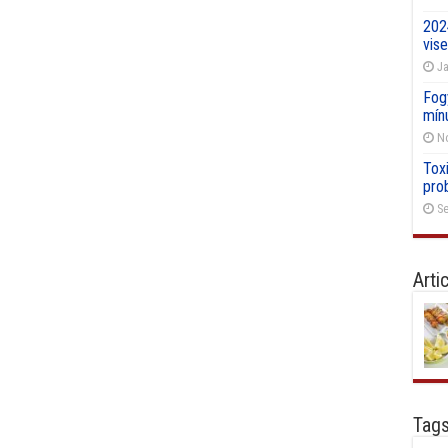
202
vise
Ja
Fog
mín
No
Toxi
pro
Se
Arti
Tag