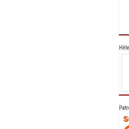
Hírl
Patr