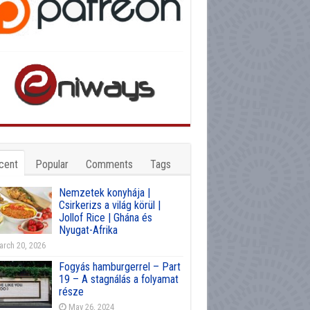
cent
Popular
Comments
Tags
Nemzetek konyhája |
Csirkerizs a világ körül |
Jollof Rice | Ghána és
Nyugat-Afrika
rch 20, 2026
Fogyás hamburgerrel – Part
19 – A stagnálás a folyamat
része
May 26, 2024