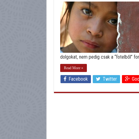
dolgokat, nem pedig csak a “fotelből” for
Read More »
Facebook
Twitter
Goo