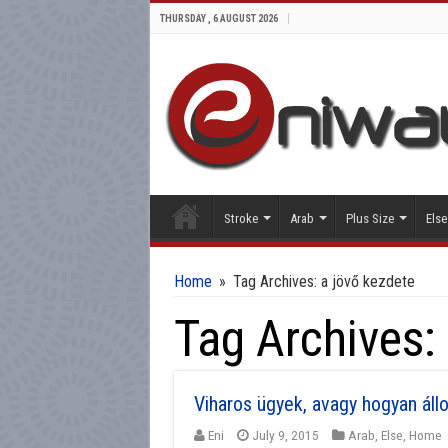
THURSDAY , 6 AUGUST 2026
Stroke
Arab
Plus Size
Else
Home
»
Tag Archives: a jövő kezdete
Tag Archives:
Viharos ügyek, avagy hogyan áll
Eni
July 9, 2015
Arab
,
Else
,
Home