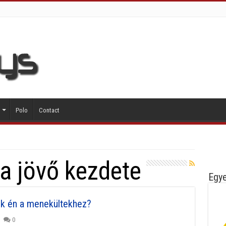
Polo
Contact
a jövő kezdete
Egye
ok én a menekültekhez?
0