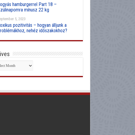
ogyás hamburgerrel Part 18 –
zülinapomra mínusz 22 kg
eptember 5, 2023
oxikus pozitivitás – hogyan álljunk a
roblémákhoz, nehéz időszakokhoz?
ives
hives