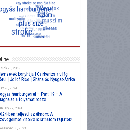
line
arch 20, 2026
emzetek konyhája | Csirkerizs a világ
örül | Jollof Rice | Ghána és Nyugat-Afrika
ay 26, 2024
ogyás hamburgerrel – Part 19 – A
tagnálás a folyamat része
anuary 29, 2024
024-ben teljesül az álmom: A
zövegeimet viselve is láthatom rajtatok!
ovember 30, 2023