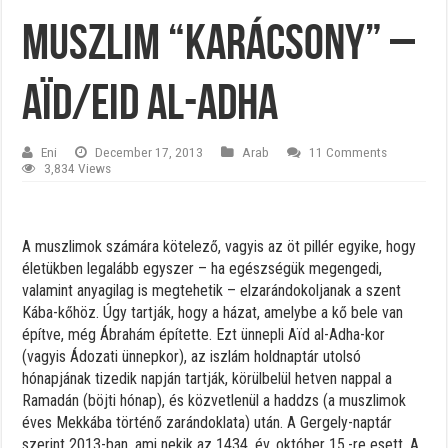
Muszlim “Karácsony” –
Aïd/Eid al-Adha
Eni
December 17, 2013
Arab
11 Comments
3,834 Views
A muszlimok számára kötelező, vagyis az öt pillér egyike, hogy
életükben legalább egyszer – ha egészségük megengedi,
valamint anyagilag is megtehetik – elzarándokoljanak a szent
Kába-kőhöz. Úgy tartják, hogy a házat, amelybe a kő bele van
építve, még Ábrahám építette. Ezt ünnepli Aïd al-Adha-kor
(vagyis Ádozati ünnepkor), az iszlám holdnaptár utolsó
hónapjának tizedik napján t
artják, körülbelül hetven nappal a
Ramadán (böjti hónap), és közvetlenül a haddzs (a muszlimok
éves Mekkába történő zarándoklata) után. A Gergely-naptár
szerint 2013-ban, ami nekik az 1434. év, október 15.-re esett. A