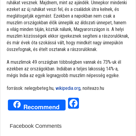
ruhákat vesznek. Majdnem, mint az ajándék. Ünnepkor mindenki
ezeket az új ruhákat veszi fel, és a családok útra kelnek, és
meglátogatják egymást. Ezekben a napokban nem csak a
muszlim országokban élők ünneplik az áldozati ünnepet, hanem
a világ minden táján, köztük nálunk, Magyarországon is. A helyi
muszlim közösségek ekkor igyekeznek segíteni a rászorulóknak,
és már évek óta szokássá vált, hogy mindkét nagy ünnepükön
összefognak, és ételt osztanak a rászorulóknak.
A muszlimok 49 országban többségben vannak és 73%-uk él
ezekben az országokban. Indiában a teljes lakosság 14%-a,
mégis India az egyik legnagyobb muszlim népesség egyike.
források: nelegybeteg.hu,
wikipedia.org
, noiteazo.hu
Facebook
Recommend
Facebook Comments