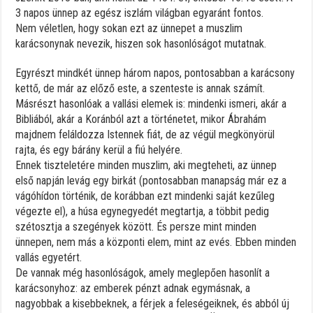
3 napos ünnep az egész iszlám világban egyaránt fontos.
Nem véletlen, hogy sokan ezt az ünnepet a muszlim
karácsonynak nevezik, hiszen sok hasonlóságot mutatnak.
Egyrészt mindkét ünnep három napos, pontosabban a karácsony
kettő, de már az előző este, a szenteste is annak számít.
Másrészt hasonlóak a vallási elemek is: mindenki ismeri, akár a
Bibliából, akár a Koránból azt a történetet, mikor Ábrahám
majdnem feláldozza Istennek fiát, de az végül megkönyörül
rajta, és egy bárány kerül a fiú helyére.
Ennek tiszteletére minden muszlim, aki megteheti, az ünnep
első napján levág egy birkát (pontosabban manapság már ez a
vágóhídon történik, de korábban ezt mindenki saját kezűleg
végezte el), a húsa egynegyedét megtartja, a többit pedig
szétosztja a szegények között. És persze mint minden
ünnepen, nem más a központi elem, mint az evés. Ebben minden
vallás egyetért.
De vannak még hasonlóságok, amely meglepően hasonlít a
karácsonyhoz: az emberek pénzt adnak egymásnak, a
nagyobbak a kisebbeknek, a férjek a feleségeiknek, és abból új