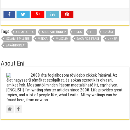
Tags
AID AL ADHA
ÁLDOZATI ÜNNEP
BIRKA
EID
ISZLÁM
ISZLÁM 5 PILLÉRE
MEKKA
MUSZLIM
SACRIFICE FEAST
ÜNNEP
ZARÁNDOKLAT
About Eni
2008 óta foglalkozom rövidebb cikkek írásával. Az
élet nagyszerű témákat szolgáltat, és sokan szeretik is olvasni,
amiket írok. Mostantól minden írásom megtalálható itt, egy helyen.
[ENGLISH]: I'm writing shorter articles since 2008. Life provides great
topics, and a lot of people like, what I write. All my writings can be
found here, from now on.