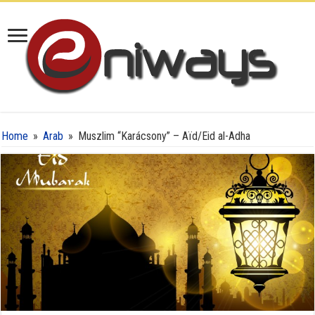
Home
»
Arab
»
Muszlim “Karácsony” – Aïd/Eid al-Adha