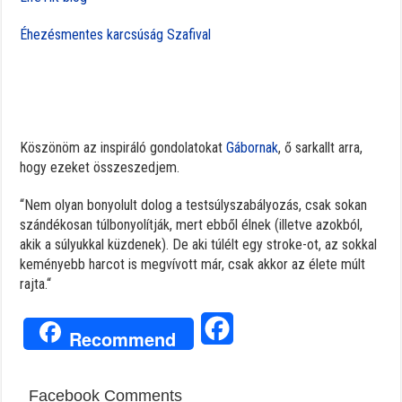
Éhezésmentes karcsúság Szafival
Köszönöm az inspiráló gondolatokat
Gábornak
, ő sarkallt arra,
hogy ezeket összeszedjem.
“
Nem olyan bonyolult dolog a testsúlyszabályozás, csak sokan
szándékosan túlbonyolítják, mert ebből élnek (illetve azokból,
akik a súlyukkal küzdenek). De aki túlélt egy stroke-ot, az sokkal
keményebb harcot is megvívott már, csak akkor az élete múlt
rajta.
“
Facebook
Recommend
Facebook Comments