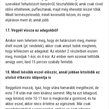
szerekkel felturbózott kenyérről, tésztafélékről, amik csak rövid
időre eltelítenek, puffasztanak, majd még éhesebb leszel tőlük.
Minél természetesebb, minél kevesebb kézen, és vegyi
eljáráson ment át, annál jobb.
17. Vegyél vissza az adagokból!
Amikor nem tehetem meg, hogy én határozom meg, mennyi
ételt eszek (pl. rendelek), akkor csak annyit tudok megtenni,
hogy lefelezem az adagokat. Az ebédet 2 részletben eszem
meg, mondjuk 1-kor, és 4-kor. Az ember nem azonnal telítődik
amúgy sem, lásd 15 perces szabály fentebb.
18. Minél később eszel először, annál jobban kitolódik az
utolsó étkezés időpontja is
Reggelizni muszáj. Igaz, hogy utána hamarabb megéhezel, de
este 7-8 után már nem kívánsz semmit. Míg ha ezt kihagyod,
vagy kitolod, este 10-11-kor is megkordul a gyomrod, és ha
akkor eszel, akkor nincs értelme az egésznek. Már csak