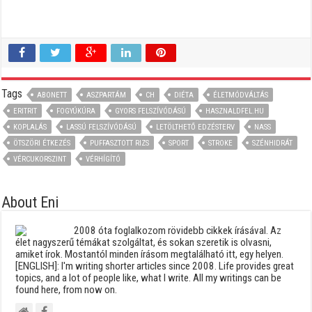
Tags
ABONETT
ASZPARTÁM
CH
DIÉTA
ÉLETMÓDVÁLTÁS
ERITRIT
FOGYÚKÚRA
GYORS FELSZÍVÓDÁSÚ
HASZNALDFEL.HU
KOPLALÁS
LASSÚ FELSZÍVÓDÁSÚ
LETÖLTHETŐ EDZÉSTERV
NASS
ÖTSZÖRI ÉTKEZÉS
PUFFASZTOTT RIZS
SPORT
STROKE
SZÉNHIDRÁT
VÉRCUKORSZINT
VÉRHÍGÍTÓ
About Eni
2008 óta foglalkozom rövidebb cikkek írásával. Az
élet nagyszerű témákat szolgáltat, és sokan szeretik is olvasni,
amiket írok. Mostantól minden írásom megtalálható itt, egy helyen.
[ENGLISH]: I'm writing shorter articles since 2008. Life provides great
topics, and a lot of people like, what I write. All my writings can be
found here, from now on.