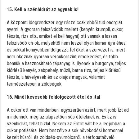
15. Kell a szénhidrát az agynak is!
A központi idegrendszer egy része csak ebből tud energiát
nyerni. A gyorsan felszívódók mellett (kenyér, krumpli, cukor,
tészta, rizs stb., amiket el kell hagyni) ott vannak a lassan
felszívódó ch-ok, melyektől nem leszel olyan hamar újra éhes,
és sokkal könnyebben dolgozza fel őket a szervezet is, mert
nem okoznak gyorsan vércukorszint emelkedést, és több
bennük a hasznosítható tápanyag is. Ilyenek a burgonya, teljes
kiőrlésű kenyér, zabpehely, müzli, barna rizs, teljes kiőrlésű
tészta, a hüvelyesek és az olajos magvak, valamint
természetesen a zöldségek.
16. Minél kevesebb feldolgozott étel és ital
A cukor ott van mindenben, egyszerűen azért, mert jobb ízt ad
mindennek, még az alapvetően sós ételeknek is. És az is
szénhidrát, tehát hízlal. Nekem az Eritrit vált be a legjobban a
cukor pótlására. Nem beszélve a sok növekedési hormonnal
kezelt húsról, és zöldség-gyümölcsről, a térfogatnövelő