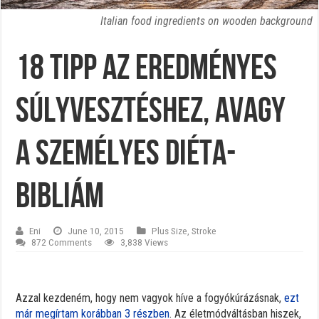
Italian food ingredients on wooden background
18 tipp az eredményes
súlyvesztéshez, avagy
a személyes diéta-
Bibliám
Eni
June 10, 2015
Plus Size
,
Stroke
872 Comments
3,838 Views
Azzal kezdeném, hogy nem vagyok híve a fogyókúrázásnak,
ezt
már megírtam korábban 3 részben
. Az életmódváltásban hiszek,