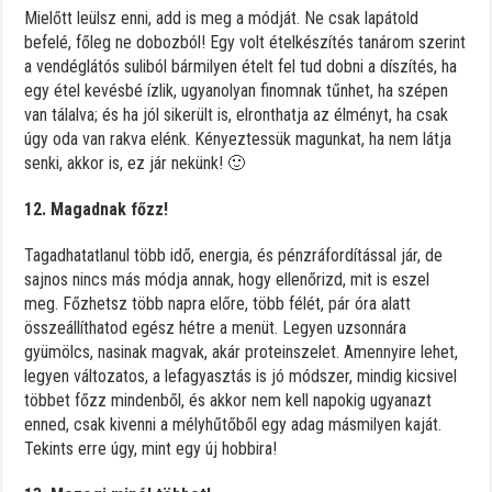
Mielőtt leülsz enni, add is meg a módját. Ne csak lapátold
befelé, főleg ne dobozból! Egy volt ételkészítés tanárom szerint
a vendéglátós suliból bármilyen ételt fel tud dobni a díszítés, ha
egy étel kevésbé ízlik, ugyanolyan finomnak tűnhet, ha szépen
van tálalva; és ha jól sikerült is, elronthatja az élményt, ha csak
úgy oda van rakva elénk. Kényeztessük magunkat, ha nem látja
senki, akkor is, ez jár nekünk! 🙂
12. Magadnak főzz!
Tagadhatatlanul több idő, energia, és pénzráfordítással jár, de
sajnos nincs más módja annak, hogy ellenőrizd, mit is eszel
meg. Főzhetsz több napra előre, több félét, pár óra alatt
összeállíthatod egész hétre a menüt. Legyen uzsonnára
gyümölcs, nasinak magvak, akár proteinszelet. Amennyire lehet,
legyen változatos, a lefagyasztás is jó módszer, mindig kicsivel
többet főzz mindenből, és akkor nem kell napokig ugyanazt
enned, csak kivenni a mélyhűtőből egy adag másmilyen kaját.
Tekints erre úgy, mint egy új hobbira!