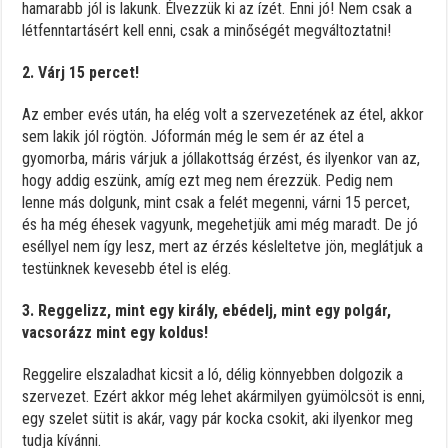
hamarabb jól is lakunk. Élvezzük ki az ízét. Enni jó! Nem csak a
létfenntartásért kell enni, csak a minőségét megváltoztatni!
2. Várj 15 percet!
Az ember evés után, ha elég volt a szervezetének az étel, akkor
sem lakik jól rögtön. Jóformán még le sem ér az étel a
gyomorba, máris várjuk a jóllakottság érzést, és ilyenkor van az,
hogy addig eszünk, amíg ezt meg nem érezzük. Pedig nem
lenne más dolgunk, mint csak a felét megenni, várni 15 percet,
és ha még éhesek vagyunk, megehetjük ami még maradt. De jó
eséllyel nem így lesz, mert az érzés késleltetve jön, meglátjuk a
testünknek kevesebb étel is elég.
3. Reggelizz, mint egy király, ebédelj, mint egy polgár,
vacsorázz mint egy koldus!
Reggelire elszaladhat kicsit a ló, délig könnyebben dolgozik a
szervezet. Ezért akkor még lehet akármilyen gyümölcsöt is enni,
egy szelet sütit is akár, vagy pár kocka csokit, aki ilyenkor meg
tudja kívánni.