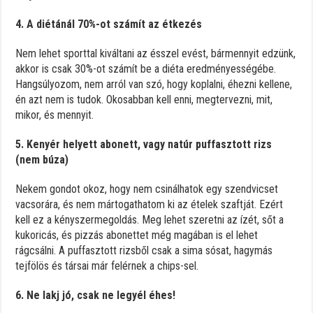
4. A diétánál 70%-ot számít az étkezés
Nem lehet sporttal kiváltani az ésszel evést, bármennyit edzünk,
akkor is csak 30%-ot számít be a diéta eredményességébe.
Hangsúlyozom, nem arról van szó, hogy koplalni, éhezni kellene,
én azt nem is tudok. Okosabban kell enni, megtervezni, mit,
mikor, és mennyit.
5. Kenyér helyett abonett, vagy natúr puffasztott rizs
(nem búza)
Nekem gondot okoz, hogy nem csinálhatok egy szendvicset
vacsorára, és nem mártogathatom ki az ételek szaftját. Ezért
kell ez a kényszermegoldás. Meg lehet szeretni az ízét, sőt a
kukoricás, és pizzás abonettet még magában is el lehet
rágcsálni. A puffasztott rizsből csak a sima sósat, hagymás
tejfölös és társai már felérnek a chips-sel.
6. Ne lakj jó, csak ne legyél éhes!