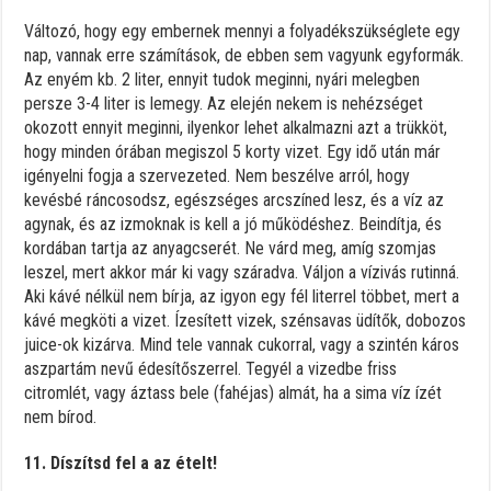
Változó, hogy egy embernek mennyi a folyadékszükséglete egy
nap, vannak erre számítások, de ebben sem vagyunk egyformák.
Az enyém kb. 2 liter, ennyit tudok meginni, nyári melegben
persze 3-4 liter is lemegy. Az elején nekem is nehézséget
okozott ennyit meginni, ilyenkor lehet alkalmazni azt a trükköt,
hogy minden órában megiszol 5 korty vizet. Egy idő után már
igényelni fogja a szervezeted. Nem beszélve arról, hogy
kevésbé ráncosodsz, egészséges arcszíned lesz, és a víz az
agynak, és az izmoknak is kell a jó működéshez. Beindítja, és
kordában tartja az anyagcserét. Ne várd meg, amíg szomjas
leszel, mert akkor már ki vagy száradva. Váljon a vízivás rutinná.
Aki kávé nélkül nem bírja, az igyon egy fél literrel többet, mert a
kávé megköti a vizet. Ízesített vizek, szénsavas üdítők, dobozos
juice-ok kizárva. Mind tele vannak cukorral, vagy a szintén káros
aszpartám nevű édesítőszerrel. Tegyél a vizedbe friss
citromlét, vagy áztass bele (fahéjas) almát, ha a sima víz ízét
nem bírod.
11. Díszítsd fel a az ételt!