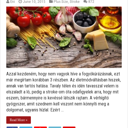
Eni
June 10, 2015
Plus Size
,
Stroke
872
Azzal kezdeném, hogy nem vagyok híve a fogyókúrázásnak, ezt
már megírtam korábban 3 részben. Az életmódváltásban hiszek,
annak van tartós hatása. Tavaly télen és idén tavasszal velem is
elszaladt a ló, pedig a stroke-om óta odafigyelek arra, hogy mit
eszem, bármennyire is kevéssé látszik rajtam. A vérhígító
gyógyszer, amit szednem kell viszont nem könnyíti meg a
dolgomat, ugyanis hízlal. Ezért ...
Read More »