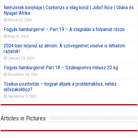
Nemzetek konyhája | Csirkerizs a világ körül | Jollof Rice | Ghána és
Nyugat-Afrika
March 20, 2026
Fogyás hamburgerrel – Part 19 – A stagnálás a folyamat része
May 26, 2024
2024-ben teljesül az álmom: A szövegeimet viselve is láthatom
rajtatok!
January 29, 2024
Fogyás hamburgerrel Part 18 – Szülinapomra mínusz 22 kg
November 30, 2023
Toxikus pozitivitás – hogyan álljunk a problémákhoz, nehéz
időszakokhoz?
September 5, 2023
Articles in Pictures