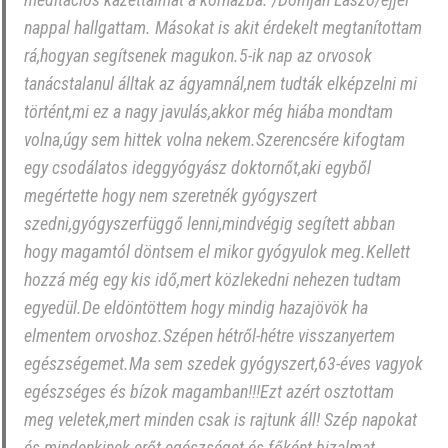
nappal hallgattam. Másokat is akit érdekelt megtanítottam
rá,hogyan segítsenek magukon.5-ik nap az orvosok
tanácstalanul álltak az ágyamnál,nem tudták elképzelni mi
történt,mi ez a nagy javulás,akkor még hiába mondtam
volna,úgy sem hittek volna nekem.Szerencsére kifogtam
egy csodálatos ideggyógyász doktornőt,aki egyből
megértette hogy nem szeretnék gyógyszert
szedni,gyógyszerfüggő lenni,mindvégig segített abban
hogy magamtól döntsem el mikor gyógyulok meg.Kellett
hozzá még egy kis idő,mert közlekedni nehezen tudtam
egyedül.De eldöntöttem hogy mindig hazajövök ha
elmentem orvoshoz.Szépen hétről-hétre visszanyertem
egészségemet.Ma sem szedek gyógyszert,63-éves vagyok
egészséges és bízok magamban!!!Ezt azért osztottam
meg veletek,mert minden csak is rajtunk áll! Szép napokat
és mindenkinek erőt egészséget és főként bizalmat