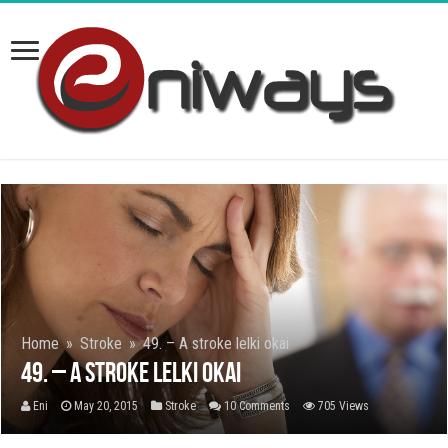
Home
»
Stroke
»
49. – A stroke lelki okai
49. – A stroke lelki okai
Eni
May 20, 2015
Stroke
10 Comments
705 Views