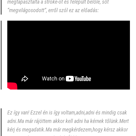
megtapasztalta a stroke-ot és felépült belőle, sőt
“megvilágosodott”, erről szól ez az előadás:
Ez így van! Ezzel én is így voltam,adni,adni és mindig csak
adni.Ma már rájöttem akkor kell adni ha kérnek tőlünk.Mert
kérj és megadatik.Ma már megkérdezem,hogy kérsz akkor