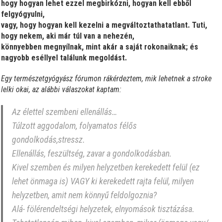
hogy hogyan lehet ezzel megbirkózni, hogyan kell ebből
felgyógyulni,
vagy, hogy hogyan kell kezelni a megváltoztathatatlant. Tuti,
hogy nekem, aki már túl van a nehezén,
könnyebben megnyílnak, mint akár a saját rokonaiknak; és
nagyobb eséllyel találunk megoldást.
Egy természetgyógyász fórumon rákérdeztem, mik lehetnek a stroke
lelki okai, az alábbi válaszokat kaptam:
Az élettel szembeni ellenállás…
Túlzott aggodalom, folyamatos félős
gondolkodás,stressz.
Ellenállás, feszültség, zavar a gondolkodásban.
Kivel szemben és milyen helyzetben kerekedett felül (ez
lehet önmaga is) VAGY ki kerekedett rajta felül, milyen
helyzetben, amit nem könnyű feldolgoznia?
Alá- fölérendeltségi helyzetek, elnyomások tisztázása.