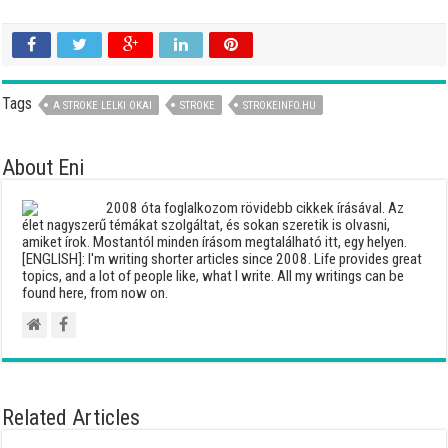
Tags
A STROKE LELKI OKAI
STROKE
STROKEINFO.HU
About Eni
2008 óta foglalkozom rövidebb cikkek írásával. Az
élet nagyszerű témákat szolgáltat, és sokan szeretik is olvasni,
amiket írok. Mostantól minden írásom megtalálható itt, egy helyen.
[ENGLISH]: I'm writing shorter articles since 2008. Life provides great
topics, and a lot of people like, what I write. All my writings can be
found here, from now on.
Related Articles