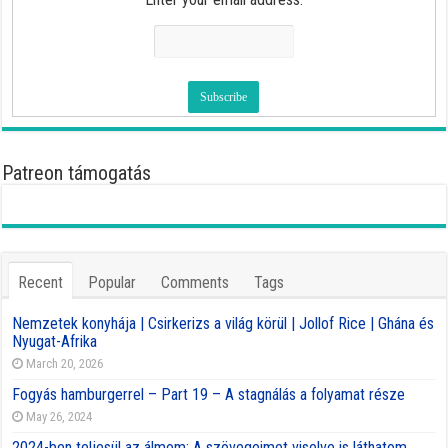
Patreon támogatás
Recent
Popular
Comments
Tags
Nemzetek konyhája | Csirkerizs a világ körül | Jollof Rice | Ghána és
Nyugat-Afrika
March 20, 2026
Fogyás hamburgerrel – Part 19 – A stagnálás a folyamat része
May 26, 2024
2024-ben teljesül az álmom: A szövegeimet viselve is láthatom