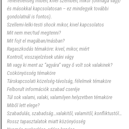
Tehetetlenség miben, kivel szemben, mikor (önmaga vagy/
és másokkal kapcsolatosan – ez mindegyik további
gondolatnál is fontos).
Szellemi-lelki-testi shock mikor, kivel kapcsolatos
Mit nem mer/tud megtenni?
Mit fojt el magában/másban?
Ragaszkodás témaköre: kivel, mikor, miért
Kontroll, visszajelzések utáni vágy
Mi vagy ki ment az “agyára” vagy ő volt sok valakinek?
Csökönyösség témaköre
Társkapcsolati közelség-távolság, félelmek témaköre
Felborult információk szabad cseréje
Túl sok valami, valaki, valamilyen helyzetben témaköre
Miből lett elege?
Szabadulás, szabadság…valakitől, valamitől, konfliktustól…
Rossz tapasztalatok miatt közönyösség