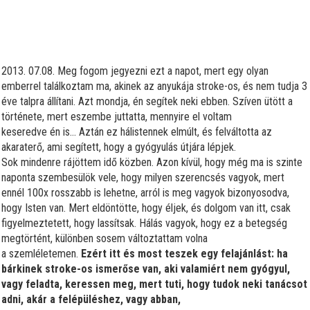
2013. 07.08. Meg fogom jegyezni ezt a napot, mert egy olyan
emberrel találkoztam ma, akinek az anyukája stroke-os, és nem tudja 3
éve talpra állítani. Azt mondja, én segítek neki ebben. Szíven ütött a
története, mert eszembe juttatta, mennyire el voltam
keseredve én is… Aztán ez hálistennek elmúlt, és felváltotta az
akaraterő, ami segített, hogy a gyógyulás útjára lépjek.
Sok mindenre rájöttem idő közben. Azon kívül, hogy még ma is szinte
naponta szembesülök vele, hogy milyen szerencsés vagyok, mert
ennél 100x rosszabb is lehetne, arról is meg vagyok bizonyosodva,
hogy Isten van. Mert eldöntötte, hogy éljek, és dolgom van itt, csak
figyelmeztetett, hogy lassítsak. Hálás vagyok, hogy ez a betegség
megtörtént, különben sosem változtattam volna
a szemléletemen.
Ezért itt és most teszek egy felajánlást: ha
bárkinek stroke-os ismerőse van, aki valamiért nem gyógyul,
vagy feladta, keressen meg, mert tuti, hogy tudok neki tanácsot
adni, akár a felépüléshez, vagy abban,