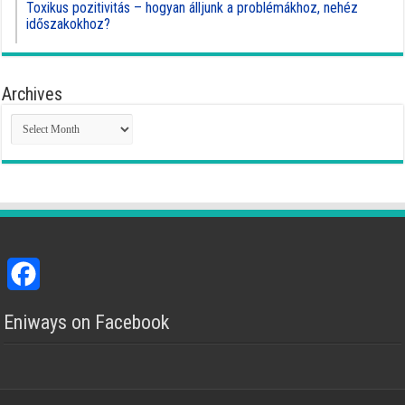
Toxikus pozitivitás – hogyan álljunk a problémákhoz, nehéz
időszakokhoz?
Archives
Archives
Facebook
Eniways on Facebook