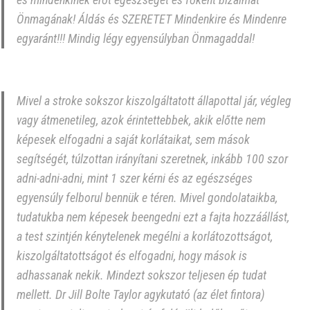
Önmagának! Áldás és SZERETET Mindenkire és Mindenre
egyaránt!!! Mindig légy egyensúlyban Önmagaddal!
Mivel a stroke sokszor kiszolgáltatott állapottal jár, végleg
vagy átmenetileg, azok érintettebbek, akik előtte nem
képesek elfogadni a saját korlátaikat, sem mások
segítségét, túlzottan irányítani szeretnek, inkább 100 szor
adni-adni-adni, mint 1 szer kérni és az egészséges
egyensúly felborul bennük e téren. Mivel gondolataikba,
tudatukba nem képesek beengedni ezt a fajta hozzáállást,
a test szintjén kénytelenek megélni a korlátozottságot,
kiszolgáltatottságot és elfogadni, hogy mások is
adhassanak nekik. Mindezt sokszor teljesen ép tudat
mellett. Dr Jill Bolte Taylor agykutató (az élet fintora)