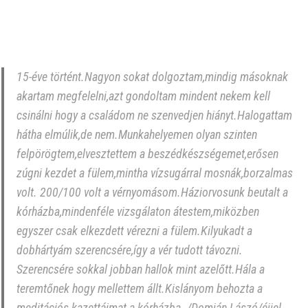
15-éve történt.Nagyon sokat dolgoztam,mindig másoknak
akartam megfelelni,azt gondoltam mindent nekem kell
csinálni hogy a családom ne szenvedjen hiányt.Halogattam
hátha elmúlik,de nem.Munkahelyemen olyan szinten
felpörögtem,elvesztettem a beszédkészségemet,erősen
zúgni kezdet a fülem,mintha vízsugárral mosnák,borzalmas
volt. 200/100 volt a vérnyomásom.Háziorvosunk beutalt a
kórházba,mindenféle vizsgálaton átestem,miközben
egyszer csak elkezdett vérezni a fülem.Kilyukadt a
dobhártyám szerencsére,így a vér tudott távozni.
Szerencsére sokkal jobban hallok mint azelőtt.Hála a
teremtőnek hogy mellettem állt.Kislányom behozta a
meditációs kazettáimat a kórházba. /Domján Lászó/éjjel