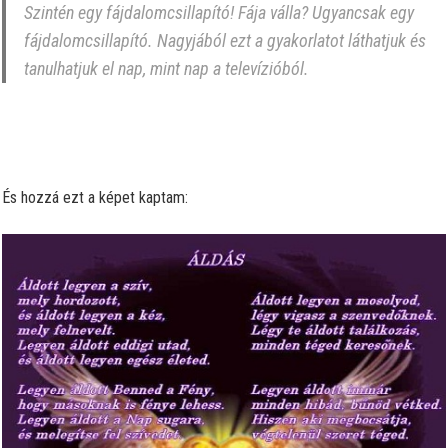
Szintén egy fájdalomcsillapító! Fája válla? Ugyancsak egy
fájdalomcsillapító. Nagyjából ezt a gyakorlatot láthatjuk és
tanulhatjuk el nap, mint nap a televízióból.
És hozzá ezt a képet kaptam: