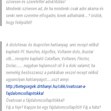
szivesen és szeretettel adok!Áldás!
Mindenki szívesen ad, de ha mindenki csak adni akarna és
senki nem szeretne elfogadni, kinek adhatnánk….? örülök,
hogy felépültél!
A diclofenac és ibuprofen hatóanyag -ami recept nélkül
kapható Pl: Nurofen, Algoflex, Voltaren dolo, ibustar
stb….receptre kapható Cataflam, Voltaren, Flector,
Diclac……..nagyban hajlamosít rá! Ír a doki valamit, ha
nemelég beslisszansz a patikában veszel recept nélkül
ugyanolyan hatóanyagot……oszt annyi.
http://betegsegek.drtihanyi.hu/cikk/ovatosan-a-
fajdalomcsillapitokkal
Óvatosan a fájdalomcsillapítókkal!
Fáj a feje? Kapjon be egy fájdalomcsillapítót! Fáj a háta?