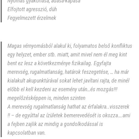
Nyomás gyakorlása, adása-kapása
Elfojtott agresszió, düh
Fegyelmezett érzelmek
Magas vérnyomásból alakul ki, folyamatos belső konfliktus
egy helyzet, ember stb. miatt, amit mivel nem él meg kint
bent ez lesz a következménye fizikailag. Egyfajta
merevség, rugalmatlanság, határok feszegetése, … ha már
kialakult akupunktúrával sokat lehet javítani rajta, de minél
előbb el kell kezdeni az esemény után…és mozgás!!!
megelőzésképpen is, minden szinten
A merevség rugalmatlanság hathat az érfalakra..visszerek
!! – de egyúttal az ízületek bemerevedését is okozza….ami
a fejben zajlik az mindig a gondolkodással is
kapcsolatban van.