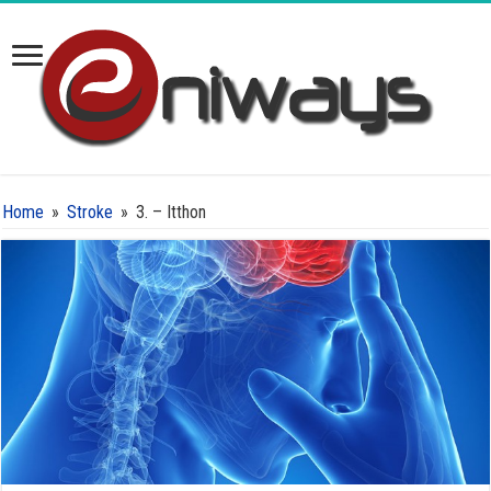
Home
»
Stroke
»
3. – Itthon