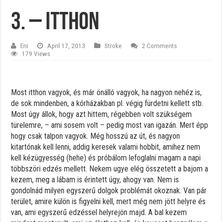
3. – Itthon
Eni
April 17, 2013
Stroke
2 Comments
179 Views
Most itthon vagyok, és már önálló vagyok, ha nagyon nehéz is,
de sok mindenben, a kórházakban pl. végig fürdetni kellett stb.
Most úgy állok, hogy azt hittem, régebben volt szükségem
türelemre, – ami sosem volt – pedig most van igazán. Mert épp
hogy csak talpon vagyok. Még hosszú az út, és nagyon
kitartónak kell lenni, addig keresek valami hobbit, amihez nem
kell kézügyesség (hehe) és próbálom lefoglalni magam a napi
többszöri edzés mellett. Nekem ugye elég összetett a bajom a
kezem, meg a lábam is érintett úgy, ahogy van. Nem is
gondolnád milyen egyszerű dolgok problémát okoznak. Van pár
terület, amire külön is figyelni kell, mert még nem jött helyre és
van, ami egyszerű edzéssel helyrejön majd. A bal kezem