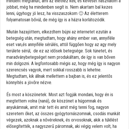
mindent megtanult, ami az élethez kell, és keveset használom a
jobbat, még ha mindenben segít is. Nem akartam bal kezes
lenni, úgyhogy jó lesz, ha visszaszokom 🙂 Az életterem
folyamatosan bővül, de még így is a házra korlátozódik.
Miután hazajöttem, elkezdtem bújni az internetet ezután a
betegség után, megtudtam, hogy ahány ember van, annyiféle
eset van,és annyiféle sérülés, attól függően hogy az agy mely
területe sérül, de ez az idősek betegsége. Sok tünetet, és
maradványbetegséget nem produkáltam, de így is van bőven
min dolgozni. A legfontosabb mégis az, hogy még így is nagyon
szerencsés vagyok, mert sokkal rosszabb is lehetne.
Megtudtam, kik állnak mellettem a bajban is, és ez jelentős
könnyítés a jövőre nézve.
És most a köszönetek: Most azt fogják mondani, hogy én is
megtettem volna (naná), de köszönet a húgomnak és
anyukámnak, amit már tett és amit még tenni fog, nagyon
szeretem őket, az összes gyógytornászomnak, csodás munkát
végezek, azoknak a nővéreknek, és orvosoknak, akik a túlélést
elősegítették, a nagyszerű páromnak, aki végig velem volt, ha