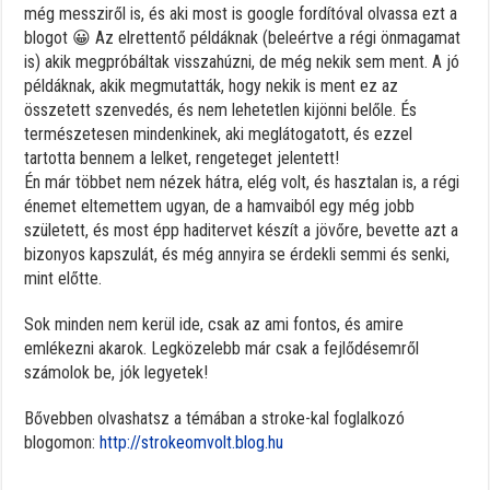
még messziről is, és aki most is google fordítóval olvassa ezt a
blogot 😀 Az elrettentő példáknak (beleértve a régi önmagamat
is) akik megpróbáltak visszahúzni, de még nekik sem ment. A jó
példáknak, akik megmutatták, hogy nekik is ment ez az
összetett szenvedés, és nem lehetetlen kijönni belőle. És
természetesen mindenkinek, aki meglátogatott, és ezzel
tartotta bennem a lelket, rengeteget jelentett!
Én már többet nem nézek hátra, elég volt, és hasztalan is, a régi
énemet eltemettem ugyan, de a hamvaiból egy még jobb
született, és most épp haditervet készít a jövőre, bevette azt a
bizonyos kapszulát, és még annyira se érdekli semmi és senki,
mint előtte.
Sok minden nem kerül ide, csak az ami fontos, és amire
emlékezni akarok. Legközelebb már csak a fejlődésemről
számolok be, jók legyetek!
Bővebben olvashatsz a témában a stroke-kal foglalkozó
blogomon:
http://strokeomvolt.blog.hu