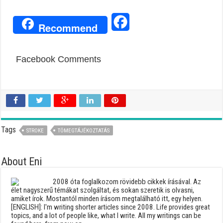
Facebook
Recommend
Facebook Comments
Tags
STROKE
TÖMEGTÁJÉKOZTATÁS
About Eni
2008 óta foglalkozom rövidebb cikkek írásával. Az
élet nagyszerű témákat szolgáltat, és sokan szeretik is olvasni,
amiket írok. Mostantól minden írásom megtalálható itt, egy helyen.
[ENGLISH]: I'm writing shorter articles since 2008. Life provides great
topics, and a lot of people like, what I write. All my writings can be