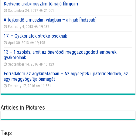
Kedvenc arab/muszlim témájú filmjeim
September 24, 2017
21,001
A fejkendő a muszlim világban – a hijab [hidzsáb]
February 4, 2013
19,237
17. – Gyakorlatok stroke-osoknak
April 30, 2013
19,195
13 + 1 szokás, amit az önerőből meggazdagodott emberek
gyakorolnak
September 14, 2016
13,123
Forradalom az agykutatásban – Az agysejtek újratermelődnek, az
agy meggyógyítja önmagát
February 17, 2016
11,551
Articles in Pictures
Tags