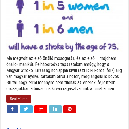
Ma megvolt az első önálló mosogatás, és az első – majdnem
önálló- manikűr. Felháborodva tapasztalom amúgy, hogy a
Magyar Stroke Társaság honlapján kívül (azt is ki keresi fel?) alig
van magyar nyelvű tartalom erről a neten, még angolul is kevés.
Brutál, hogy erről mennyire nem tudnak az eberek, fejlettebb
országokban a buszon is ki van ragasztva, mik a tünetei, nem ...
Read More »