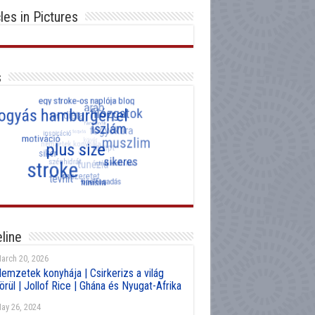
cles in Pictures
s
line
arch 20, 2026
emzetek konyhája | Csirkerizs a világ
örül | Jollof Rice | Ghána és Nyugat-Afrika
ay 26, 2024