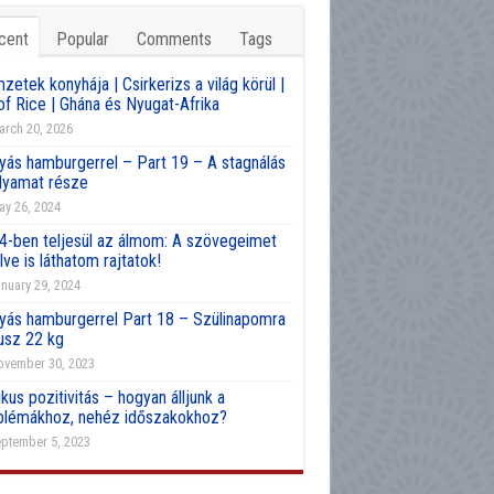
cent
Popular
Comments
Tags
etek konyhája | Csirkerizs a világ körül |
of Rice | Ghána és Nyugat-Afrika
rch 20, 2026
yás hamburgerrel – Part 19 – A stagnálás
olyamat része
y 26, 2024
4-ben teljesül az álmom: A szövegeimet
lve is láthatom rajtatok!
nuary 29, 2024
yás hamburgerrel Part 18 – Szülinapomra
usz 22 kg
vember 30, 2023
kus pozitivitás – hogyan álljunk a
blémákhoz, nehéz időszakokhoz?
ptember 5, 2023