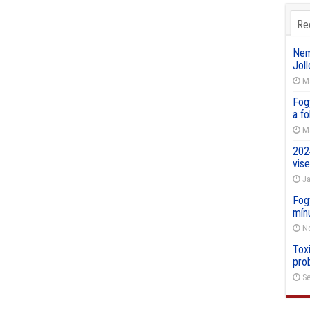
Re
Nemz
Joll
Ma
Fog
a f
Ma
202
vise
Ja
Fog
mín
No
Toxi
pro
Se