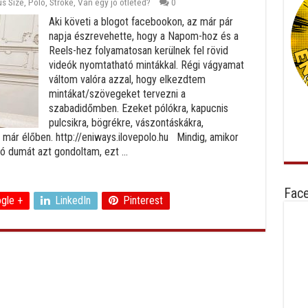
us Size
,
Polo
,
Stroke
,
Van egy jó ötleted?
0
Aki követi a blogot facebookon, az már pár
napja észrevehette, hogy a Napom-hoz és a
Reels-hez folyamatosan kerülnek fel rövid
videók nyomtatható mintákkal. Régi vágyamat
váltom valóra azzal, hogy elkezdtem
mintákat/szövegeket tervezni a
szabadidőmben. Ezeket pólókra, kapucnis
pulcsikra, bögrékre, vászontáskákra,
már élőben. http://eniways.ilovepolo.hu Mindig, amikor
jó dumát azt gondoltam, ezt ...
Fac
gle +
LinkedIn
Pinterest