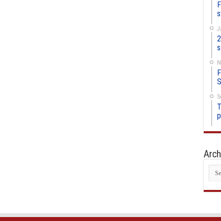
F
s
J
2
s
N
F
S
S
T
p
Arch
Arc