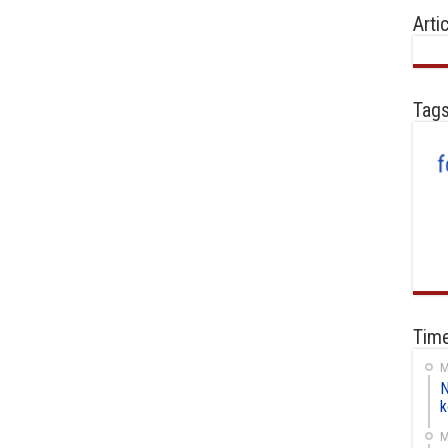
Arti
Tag
Time
M
N
k
M