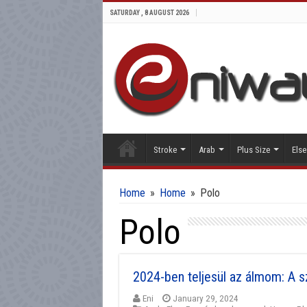
SATURDAY , 8 AUGUST 2026
Stroke
Arab
Plus Size
Else
Home
»
Home
»
Polo
Polo
2024-ben teljesül az álmom: A sz
Eni
January 29, 2024