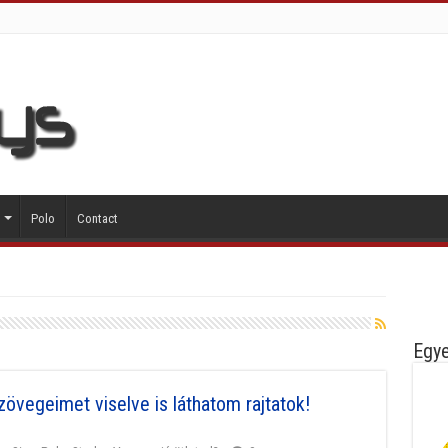
Polo
Contact
Egye
övegeimet viselve is láthatom rajtatok!