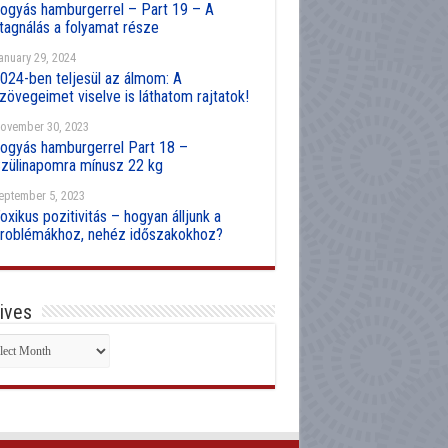
ogyás hamburgerrel – Part 19 – A
tagnálás a folyamat része
anuary 29, 2024
024-ben teljesül az álmom: A
zövegeimet viselve is láthatom rajtatok!
ovember 30, 2023
ogyás hamburgerrel Part 18 –
zülinapomra mínusz 22 kg
eptember 5, 2023
oxikus pozitivitás – hogyan álljunk a
roblémákhoz, nehéz időszakokhoz?
ives
hives