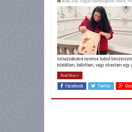
Arab
,
Else
,
Fogyás hamburgerrel
,
Home
,
Pl
tornazsákokra nyomva tudod beszerezni 
kitaláltam, hallottam, vagy olvastam egy 
Read More »
Facebook
Twitter
Goo