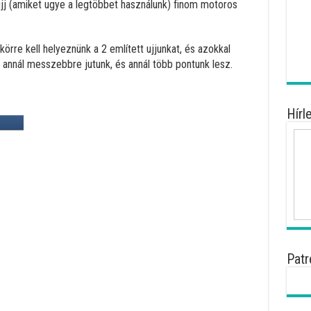
ujj (amiket ugye a legtöbbet használunk) finom motoros
körre kell helyeznünk a 2 említett ujjunkat, és azokkal
”, annál messzebbre jutunk, és annál több pontunk lesz.
Hírl
Patr