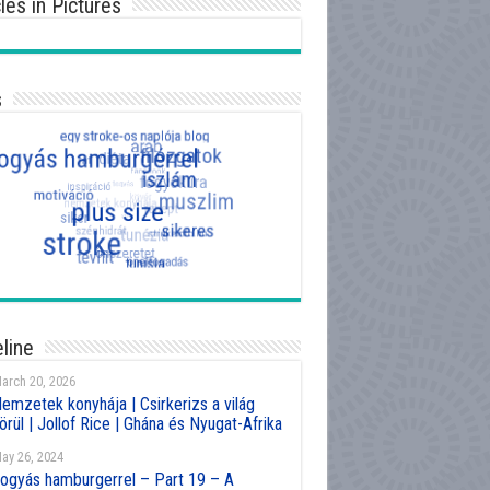
cles in Pictures
s
line
arch 20, 2026
emzetek konyhája | Csirkerizs a világ
örül | Jollof Rice | Ghána és Nyugat-Afrika
ay 26, 2024
ogyás hamburgerrel – Part 19 – A