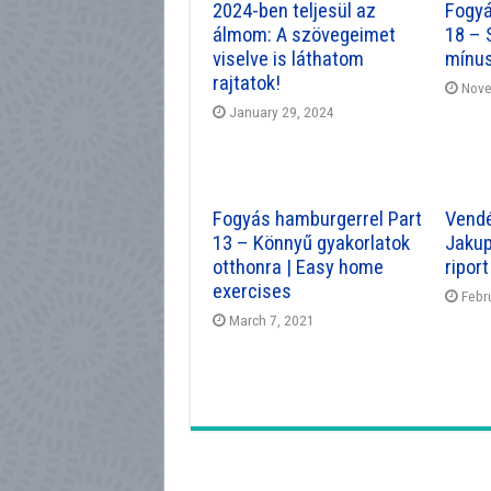
2024-ben teljesül az
Fogyá
álmom: A szövegeimet
18 – 
viselve is láthatom
mínus
rajtatok!
Nove
January 29, 2024
Fogyás hamburgerrel Part
Vendé
13 – Könnyű gyakorlatok
Jakup
otthonra | Easy home
riport
exercises
Febr
March 7, 2021