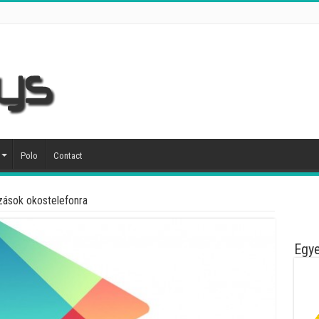
Polo
Contact
zások okostelefonra
Egye