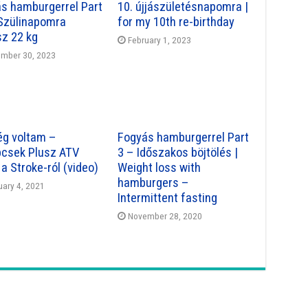
s hamburgerrel Part
10. újjászületésnapomra |
Szülinapomra
for my 10th re-birthday
z 22 kg
February 1, 2023
mber 30, 2023
g voltam –
Fogyás hamburgerrel Part
csek Plusz ATV
3 – Időszakos böjtölés |
 a Stroke-ról (video)
Weight loss with
hamburgers –
uary 4, 2021
Intermittent fasting
November 28, 2020