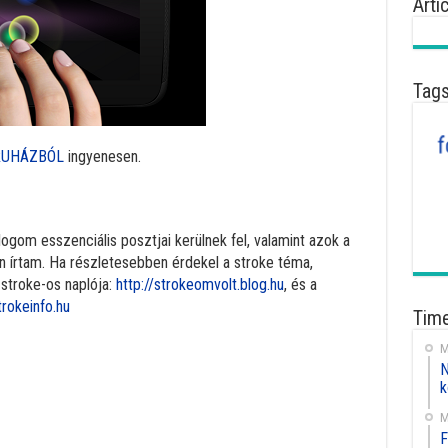
Arti
Tag
RUHÁZBÓL
ingyenesen.
logom esszenciális posztjai kerülnek fel, valamint azok a
n írtam. Ha részletesebben érdekel a stroke téma,
 stroke-os naplója:
http://strokeomvolt.blog.hu
, és a
trokeinfo.hu
Time
M
cebook
N
k
M
F