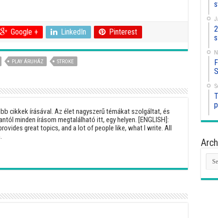
s
J
2
Google +
LinkedIn
Pinterest
s
N
F
PLAY ÁRUHÁZ
STROKE
S
S
T
p
b cikkek írásával. Az élet nagyszerű témákat szolgáltat, és
antól minden írásom megtalálható itt, egy helyen. [ENGLISH]:
provides great topics, and a lot of people like, what I write. All
.
Arch
Arc