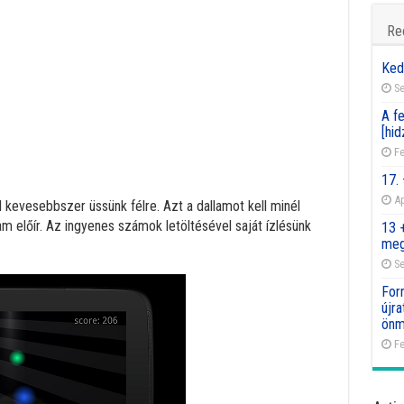
Re
Ked
Se
A fe
[hid
Fe
17.
Ap
l kevesebbszer üssünk félre. Azt a dallamot kell minél
m előír. Az ingyenes számok letöltésével saját ízlésünk
13 
meg
Se
For
újr
önm
Fe