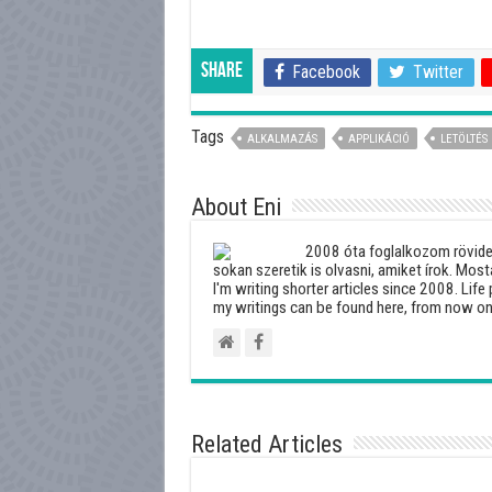
Share
Facebook
Twitter
Tags
ALKALMAZÁS
APPLIKÁCIÓ
LETÖLTÉS
About Eni
2008 óta foglalkozom rövideb
sokan szeretik is olvasni, amiket írok. Most
I'm writing shorter articles since 2008. Life 
my writings can be found here, from now on
Related Articles