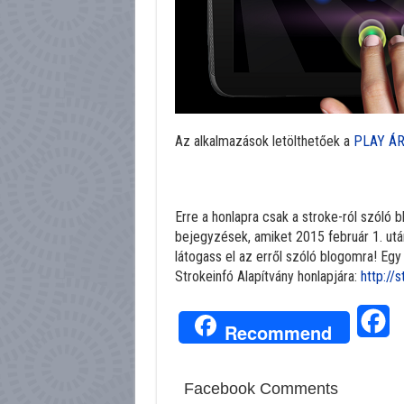
Az alkalmazások letölthetőek a
PLAY Á
Erre a honlapra csak a stroke-ról szóló b
bejegyzések, amiket 2015 február 1. utá
látogass el az erről szóló blogomra! Egy
Strokeinfó Alapítvány honlapjára:
http://s
Fa
Recommend
Facebook Comments