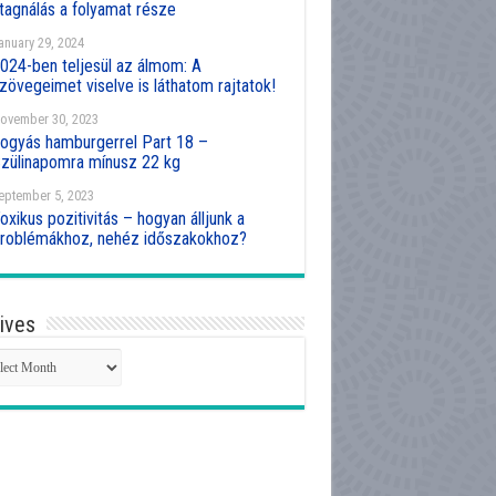
tagnálás a folyamat része
anuary 29, 2024
024-ben teljesül az álmom: A
zövegeimet viselve is láthatom rajtatok!
ovember 30, 2023
ogyás hamburgerrel Part 18 –
zülinapomra mínusz 22 kg
eptember 5, 2023
oxikus pozitivitás – hogyan álljunk a
roblémákhoz, nehéz időszakokhoz?
ives
hives