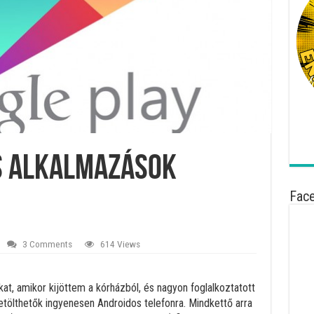
s alkalmazások
Fac
3 Comments
614 Views
at, amikor kijöttem a kórházból, és nagyon foglalkoztatott
letölthetők ingyenesen Androidos telefonra. Mindkettő arra