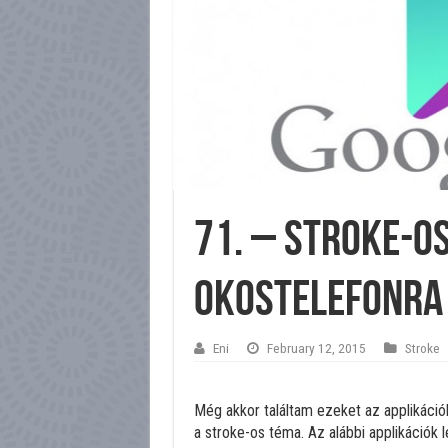
71. – Stroke-o
okostelefonra
Eni
February 12, 2015
Stroke
Még akkor találtam ezeket az applikációk
a stroke-os téma. Az alábbi applikációk 