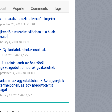
cent
Popular
Comments
Tags
venc arab/muszlim témájú filmjeim
ptember 24, 2017
21,001
jkendő a muszlim világban – a hijab
zsáb]
bruary 4, 2013
19,236
 – Gyakorlatok stroke-osoknak
ril 30, 2013
19,195
+ 1 szokás, amit az önerőből
gazdagodott emberek gyakorolnak
ptember 14, 2016
13,123
radalom az agykutatásban – Az agysejtek
atermelődnek, az agy meggyógyítja
agát
bruary 17, 2016
11,551