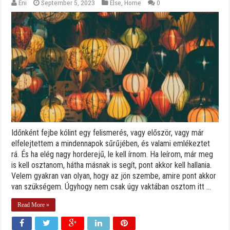
Eni
September 5, 2023
Else
,
Home
0
Időnként fejbe kólint egy felismerés, vagy először, vagy már
elfelejtettem a mindennapok sűrűjében, és valami emlékeztet
rá. És ha elég nagy horderejű, le kell írnom. Ha leírom, már meg
is kell osztanom, hátha másnak is segít, pont akkor kell hallania.
Velem gyakran van olyan, hogy az jön szembe, amire pont akkor
van szükségem. Úgyhogy nem csak úgy vaktában osztom itt ...
Read More »