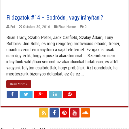
Filózgatok #14 – Sodródni, vagy irányítani?
Eni
October 30, 2016
Else
,
Home
0
Brian Tracy, Szabó Péter, Jack Canfield, Szalay Ádám, Tony
Robbins, Jim Rohn, és még rengeteg motivációs előadó, tréner,
coach szerint én irányítom a saját életemet. Ez igaz is, csak
nem úgy értik, hogy a puszta akaratommal. Szerintem nem
irányítunk valójában semmit az akaratunnkal tudatosan, és attól
vagyunk folyton csalódottak, hogy próbáljuk. Azt gondoljuk, ha
megteszünk bizonyos dolgokat, ez és ez ...
Read More »