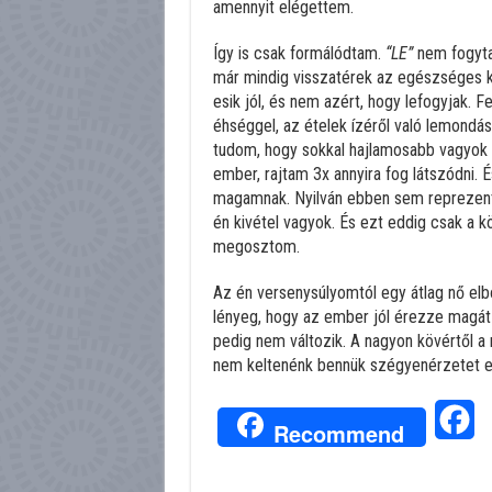
amennyit elégettem.
Így is csak formálódtam.
“LE”
nem fogyta
már mindig visszatérek az egészséges 
esik jól, és nem azért, hogy lefogyjak. F
éhséggel, az ételek ízéről való lemondá
tudom, hogy sokkal hajlamosabb vagyok a
ember, rajtam 3x annyira fog látszódn
magamnak. Nyilván ebben sem reprezentá
én kivétel vagyok. És ezt eddig csak a 
megosztom.
Az én versenysúlyomtól egy átlag nő elb
lényeg, hogy az ember jól érezze magát 
pedig nem változik. A nagyon kövértől a 
nem keltenénk bennük szégyenérzetet e
Fa
Recommend