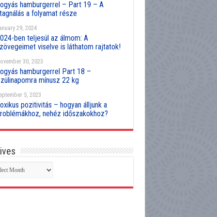
ogyás hamburgerrel – Part 19 – A
tagnálás a folyamat része
anuary 29, 2024
024-ben teljesül az álmom: A
zövegeimet viselve is láthatom rajtatok!
ovember 30, 2023
ogyás hamburgerrel Part 18 –
zülinapomra mínusz 22 kg
eptember 5, 2023
oxikus pozitivitás – hogyan álljunk a
roblémákhoz, nehéz időszakokhoz?
ives
hives