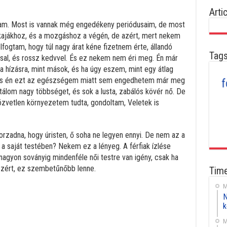
Arti
m. Most is vannak még engedékeny periódusaim, de most
kajákhoz, és a mozgáshoz a végén, de azért, mert nekem
elfogtam, hogy túl nagy árat kéne fizetnem érte, állandó
Tag
ssal, és rossz kedvvel. És ez nekem nem éri meg. Én már
 hízásra, mint mások, és ha úgy eszem, mint egy átlag
i. És én ezt az egészségem miatt sem engedhetem már meg
lom nagy többséget, és sok a lusta, zabálós kövér nő. De
közvetlen környezetem tudta, gondoltam, Veletek is
orzadna, hogy úristen, ő soha ne legyen ennyi. De nem az a
a saját testében? Nekem ez a lényeg. A férfiak ízlése
nagyon soványig mindenféle női testre van igény, csak ha
zért, ez szembetűnőbb lenne.
Time
M
cebook
N
k
M