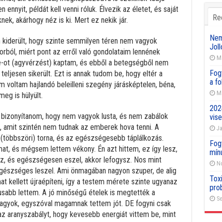
ennyit, példát kell venni róluk. Élvezik az életet, és saját
Re
ek, akárhogy néz is ki. Mert ez nekik jár.
Nemz
n kiderült, hogy szinte semmilyen téren nem vagyok
Joll
orból, miért pont az erről való gondolataim lennének
Ma
ke-ot (agyvérzést) kaptam, és ebből a betegségből nem
Fog
ljesen sikerült. Ezt is annak tudom be, hogy eltér a
a f
voltam hajlandó beleilleni szegény járásképtelen, béna,
Ma
eg is hülyült.
202
ll bizonyítanom, hogy nem vagyok lusta, és nem zabálok
vise
m, amit szintén nem tudnak az emberek hova tenni. A
Ja
pi (többszöri) torna, és az egészségesebb táplálkozás.
Fog
t, és mégsem lettem vékony. Én azt hittem, ez így lesz,
mín
sz, és egészségesen eszel, akkor lefogysz. Nos mint
No
észséges leszel. Ami önmagában nagyon szuper, de alig
Toxi
at kellett újraépíteni, így a testem mérete szinte ugyanaz
pro
kusabb lettem. A jó minőségű ételek is megtették a
Se
vagyok, egyszóval magamnak tettem jót. DE fogyni csak
z aranyszabályt, hogy kevesebb energiát vittem be, mint