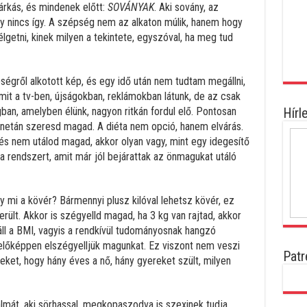
márkás, és mindenek előtt:
SOVÁNYAK
. Aki sovány, az
gy nincs így. A szépség nem az alkaton múlik, hanem hogy
lgetni, kinek milyen a tekintete, egyszóval, ha meg tud
ségről alkotott kép, és egy idő után nem tudtam megállni,
it a tv-ben, újságokban, reklámokban látunk, de az csak
gban, amelyben élünk, nagyon ritkán fordul elő. Pontosan
Hírl
, netán szeresd magad. A diéta nem opció, hanem elvárás.
és nem utálod magad, akkor olyan vagy, mint egy idegesítő
a rendszert, amit már jól bejárattak az önmagukat utáló
 mi a kövér? Bármennyi plusz kilóval lehetsz kövér, ez
rült. Akkor is szégyelld magad, ha 3 kg van rajtad, akkor
áll a BMI, vagyis a rendkívül tudományosnak hangzó
előképpen elszégyelljük magunkat. Ez viszont nem veszi
Patr
eket, hogy hány éves a nő, hány gyereket szült, milyen
lmát, aki sörhassal, megkopaszodva is szexinek tudja