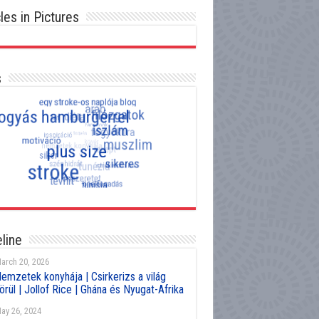
cles in Pictures
s
line
arch 20, 2026
emzetek konyhája | Csirkerizs a világ
örül | Jollof Rice | Ghána és Nyugat-Afrika
ay 26, 2024