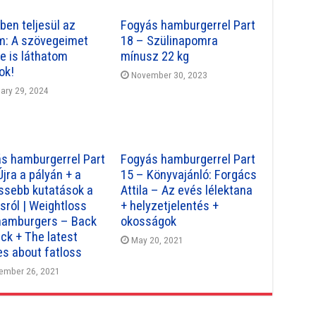
ben teljesül az
Fogyás hamburgerrel Part
m: A szövegeimet
18 – Szülinapomra
ve is láthatom
mínusz 22 kg
ok!
November 30, 2023
ary 29, 2024
s hamburgerrel Part
Fogyás hamburgerrel Part
Újra a pályán + a
15 – Könyvajánló: Forgács
issebb kutatások a
Attila – Az evés lélektana
sról | Weightloss
+ helyzetjelentés +
hamburgers – Back
okosságok
ack + The latest
May 20, 2021
es about fatloss
ember 26, 2021