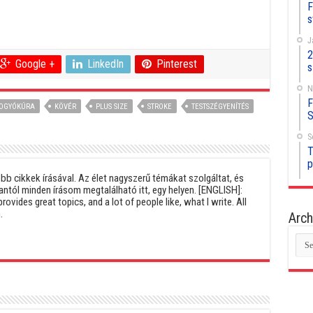
F
s
J
2
Google +
LinkedIn
Pinterest
s
N
F
OGYÓKÚRA
KÖVÉR
PLUS SIZE
STROKE
TESTSZÉGYENÍTÉS
S
S
T
p
b cikkek írásával. Az élet nagyszerű témákat szolgáltat, és
antól minden írásom megtalálható itt, egy helyen. [ENGLISH]:
provides great topics, and a lot of people like, what I write. All
.
Arch
Arc