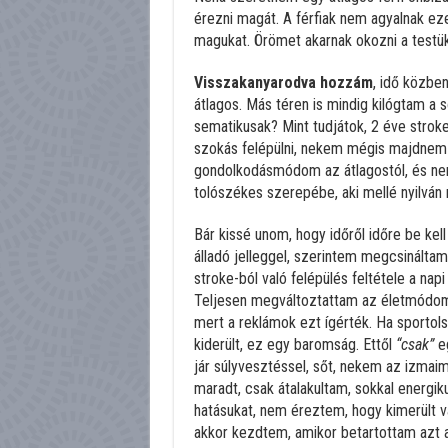
érezni magát. A férfiak nem agyalnak ezen 
magukat. Örömet akarnak okozni a testükn
Visszakanyarodva hozzám
, idő közbe
átlagos. Más téren is mindig kilógtam a s
sematikusak? Mint tudjátok, 2 éve stro
szokás felépülni, nekem mégis majdnem te
gondolkodásmódom az átlagostól, és nem 
tolószékes szerepébe, aki mellé nyilván m
Bár kissé unom, hogy időről időre be ke
álladó jelleggel, szerintem megcsinálta
stroke-ból való felépülés feltétele a na
Teljesen megváltoztattam az életmódoma
mert a reklámok ezt ígérték. Ha sportol
kiderült, ez egy baromság. Ettől
“csak”
eg
jár súlyvesztéssel, sőt, nekem az izmaim
maradt, csak átalakultam, sokkal energi
hatásukat, nem éreztem, hogy kimerült 
akkor kezdtem, amikor betartottam azt a