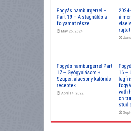
Fogyás hamburgerrel –
2024-
Part 19 – A stagnálás a
álmo
folyamat része
visel
rajtat
May 26, 2024
Janu
Fogyás hamburgerrel Part
Fogyá
17 – Gyógyulásom +
16 – 
Szuper, alacsony kalóriás
legfr
receptek
fogyá
with 
April 14, 2022
on tr
studi
Sept