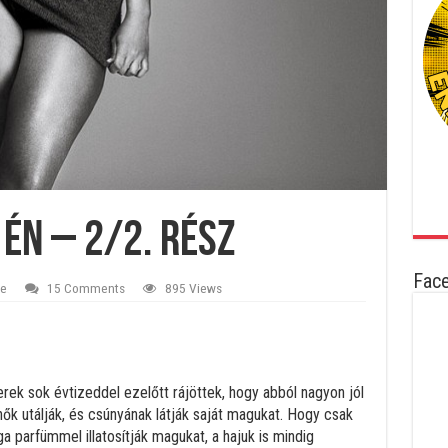
én – 2/2. rész
Fac
ze
15 Comments
895 Views
rek sok évtizeddel ezelőtt rájöttek, hogy abból nagyon jól
nők utálják, és csúnyának látják saját magukat. Hogy csak
ga parfümmel illatosítják magukat, a hajuk is mindig