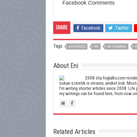
Facebook Comments
Share
Facebook
Twitter
Tags
AGYVÉRZÉS
FAT
FAT SHAMING
F
About Eni
2008 óta foglalkozom rövideb
sokan szeretik is olvasni, amiket írok. Most
I'm writing shorter articles since 2008. Life 
my writings can be found here, from now on
Related Articles