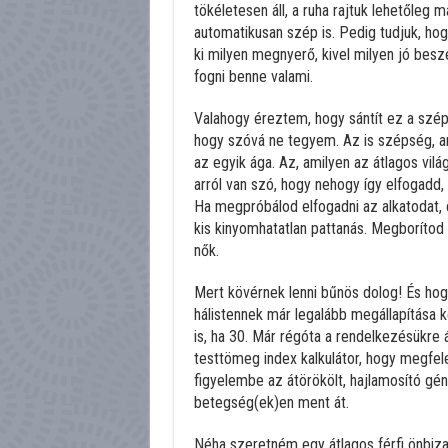
tökéletesen áll, a ruha rajtuk lehetőleg 
automatikusan szép is. Pedig tudjuk, ho
ki milyen megnyerő, kivel milyen jó beszé
fogni benne valami.
Valahogy éreztem, hogy sántít ez a szép
hogy szóvá ne tegyem. Az is szépség, am
az egyik ága. Az, amilyen az átlagos vilá
arról van szó, hogy nehogy így elfogadd
Ha megpróbálod elfogadni az alkatodat, 
kis kinyomhatatlan pattanás. Megborítod 
nők.
Mert kövérnek lenni bűnös dolog! És hogy
hálistennek már legalább megállapítása ke
is, ha 30. Már régóta a rendelkezésükre 
testtömeg index kalkulátor, hogy megfel
figyelembe az átörökölt, hajlamosító gén
betegség(ek)en ment át.
Néha szeretném egy átlagos férfi önbiza