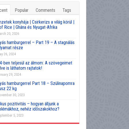
cent
Popular
Comments
Tags
etek konyhája | Csirkerizs a világ körül |
of Rice | Ghána és Nyugat-Afrika
rch 20, 2026
yás hamburgerrel – Part 19 – A stagnálás
olyamat része
y 26, 2024
4-ben teljesül az álmom: A szövegeimet
lve is láthatom rajtatok!
nuary 29, 2024
yás hamburgerrel Part 18 – Szülinapomra
usz 22 kg
vember 30, 2023
kus pozitivitás – hogyan álljunk a
blémákhoz, nehéz időszakokhoz?
ptember 5, 2023