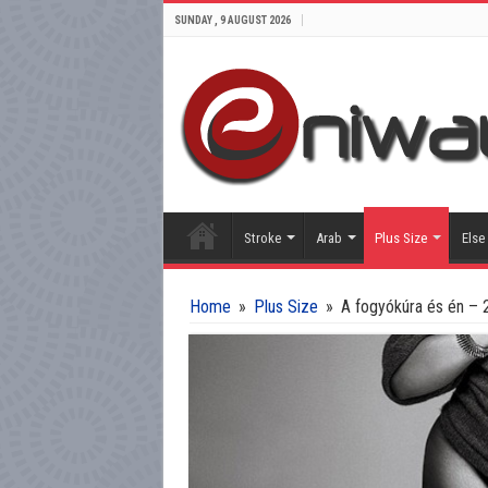
SUNDAY , 9 AUGUST 2026
Stroke
Arab
Plus Size
Else
Home
»
Plus Size
»
A fogyókúra és én – 2