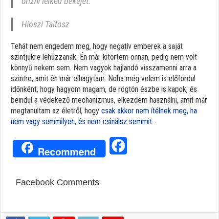
őrizni lelked békéjét.
Hioszi Taitosz
Tehát nem engedem meg, hogy negatív emberek a saját
szintjükre lehúzzanak. Én már kitörtem onnan, pedig nem volt
könnyű nekem sem. Nem vagyok hajlandó visszamenni arra a
szintre, amit én már elhagytam. Noha még velem is előfordul
időnként, hogy hagyom magam, de rögtön észbe is kapok, és
beindul a védekező mechanizmus, elkezdem használni, amit már
megtanultam az életről, hogy
csak akkor nem ítélnek meg, ha
nem vagy semmilyen, és nem csinálsz semmit
.
Facebook
Recommend
Facebook Comments