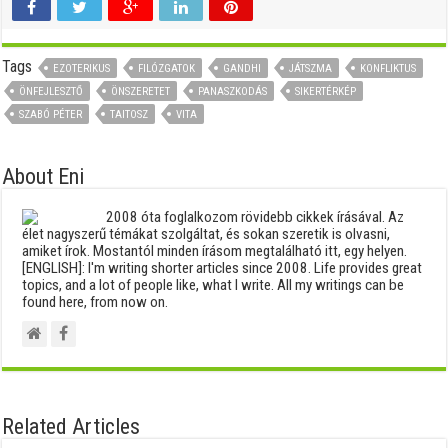
Tags
EZOTERIKUS
FILÓZGATOK
GANDHI
JÁTSZMA
KONFLIKTUS
ÖNFEJLESZTŐ
ÖNSZERETET
PANASZKODÁS
SIKERTÉRKÉP
SZABÓ PÉTER
TAITOSZ
VITA
About Eni
2008 óta foglalkozom rövidebb cikkek írásával. Az
élet nagyszerű témákat szolgáltat, és sokan szeretik is olvasni,
amiket írok. Mostantól minden írásom megtalálható itt, egy helyen.
[ENGLISH]: I'm writing shorter articles since 2008. Life provides great
topics, and a lot of people like, what I write. All my writings can be
found here, from now on.
Related Articles