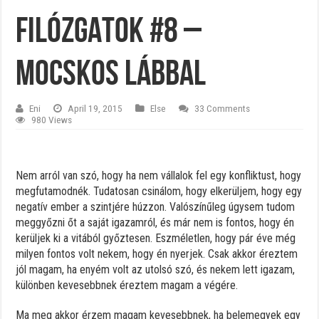
Filózgatok #8 –
Mocskos lábbal
Eni
April 19, 2015
Else
33 Comments
980 Views
Nem arról van szó, hogy ha nem vállalok fel egy konfliktust, hogy
megfutamodnék. Tudatosan csinálom, hogy elkerüljem, hogy egy
negatív ember a szintjére húzzon. Valószínűleg úgysem tudom
meggyőzni őt a saját igazamról, és már nem is fontos, hogy én
kerüljek ki a vitából győztesen. Eszméletlen, hogy pár éve még
milyen fontos volt nekem, hogy én nyerjek. Csak akkor éreztem
jól magam, ha enyém volt az utolsó szó, és nekem lett igazam,
különben kevesebbnek éreztem magam a végére.
Ma meg akkor érzem magam kevesebbnek, ha belemegyek egy