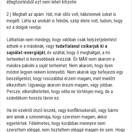
átlagfizetésből ezt nem lehet kifizetni.
2.) Meghalt az apám. Hát, már idős volt, hálistennek sokat is
megélt. Látta az unokáit is felnőni, szép élete volt, tudom, hogy
ez a dolgok rendje.
Láthatóan nem mindegy, hogy valóban csak helyzetjelentést
adtunk-e a másiknak, vagy
tudattalanul csikarjuk ki a
sajnálat-energiáját
, és azáltal, hogy ő meghallgat, a mi
terheinket is kevesebbnek érezzük. Én MÁR nem akarom a
másikra pakolni a saját terheimet. Nem akarom, hogy ilyen
módon legyen nekem könnyebb. Nem akarok úgy befejezni egy
beszélgetést, hogy rosszabbul érzem magam, mint mielőtt
elkezdtem. Ugyanúgy akarom érezni magam, vagy jobban.
Persze, elkerülhetetlen, hogy néha ne történjen meg, de a
szándékom hosszú távon ez.
Ha én ezektől önző leszek, vagy konfliktuskerülő, vagy bármi
ami annak a szinonimája, hogy szeretem magam, akkor
egyetértek. Félelmetes, hogy korábban mennyire nem
szerettem eléggé, nem tiszteltem eléggé magam én sem. Hogy