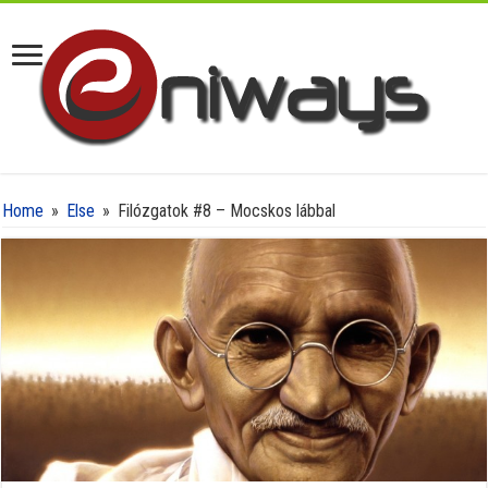
Home
»
Else
»
Filózgatok #8 – Mocskos lábbal