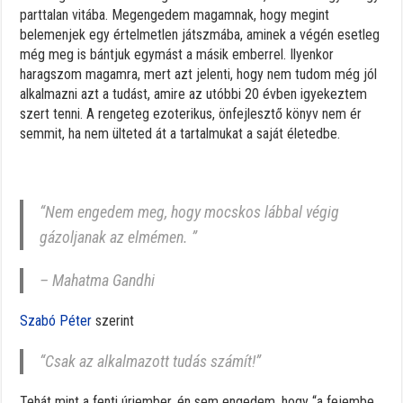
parttalan vitába. Megengedem magamnak, hogy megint
belemenjek egy értelmetlen játszmába, aminek a végén esetleg
még meg is bántjuk egymást a másik emberrel. Ilyenkor
haragszom magamra, mert azt jelenti, hogy nem tudom még jól
alkalmazni azt a tudást, amire az utóbbi 20 évben igyekeztem
szert tenni. A rengeteg ezoterikus, önfejlesztő könyv nem ér
semmit, ha nem ülteted át a tartalmukat a saját életedbe.
“Nem engedem meg, hogy mocskos lábbal végig
gázoljanak az elmémen. ”
– Mahatma Gandhi
Szabó Péter
szerint
“Csak az alkalmazott tudás számít!”
Tehát mint a fenti úriember, én sem engedem, hogy “a fejembe