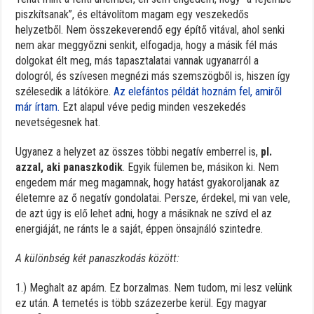
piszkítsanak”, és eltávolítom magam egy veszekedős
helyzetből. Nem összekeverendő egy építő vitával, ahol senki
nem akar meggyőzni senkit, elfogadja, hogy a másik fél más
dolgokat élt meg, más tapasztalatai vannak ugyanarról a
dologról, és szívesen megnézi más szemszögből is, hiszen így
szélesedik a látóköre.
Az elefántos példát hoznám fel, amiről
már írtam.
Ezt alapul véve pedig minden veszekedés
nevetségesnek hat.
Ugyanez a helyzet az összes többi negatív emberrel is,
pl.
azzal, aki panaszkodik
. Egyik fülemen be, másikon ki. Nem
engedem már meg magamnak, hogy hatást gyakoroljanak az
életemre az ő negatív gondolatai. Persze, érdekel, mi van vele,
de azt úgy is elő lehet adni, hogy a másiknak ne szívd el az
energiáját, ne ránts le a saját, éppen önsajnáló szintedre.
A különbség két panaszkodás között:
1.) Meghalt az apám. Ez borzalmas. Nem tudom, mi lesz velünk
ez után. A temetés is több százezerbe kerül. Egy magyar