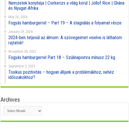
Nemzetek konyhája | Csirkerizs a világ körül | Jollof Rice | Ghána
és Nyugat-Afrika
May 26, 2024
Fogyás hamburgerrel – Part 19 – A stagnálás a folyamat része
January 29, 2024
2024-ben teljesül az álmom: A szövegeimet viselve is láthatom
rajtatok!
November 30, 2023
Fogyás hamburgerrel Part 18 – Szülinapomra mínusz 22 kg
September 5, 2023
Toxikus pozitivitás – hogyan álljunk a problémákhoz, nehéz
időszakokhoz?
Archives
Archives