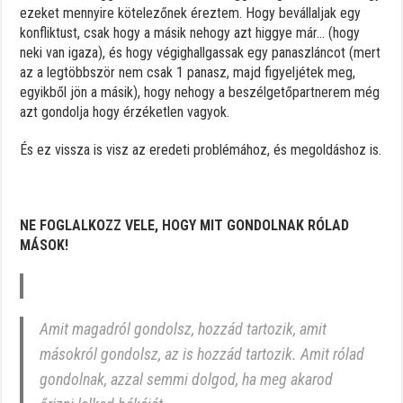
ezeket mennyire kötelezőnek éreztem. Hogy bevállaljak egy
konfliktust, csak hogy a másik nehogy azt higgye már… (hogy
neki van igaza), és hogy végighallgassak egy panaszláncot (mert
az a legtöbbször nem csak 1 panasz, majd figyeljétek meg,
egyikből jön a másik), hogy nehogy a beszélgetőpartnerem még
azt gondolja hogy érzéketlen vagyok.
És ez vissza is visz az eredeti problémához, és megoldáshoz is.
NE FOGLALKOZZ VELE, HOGY MIT GONDOLNAK RÓLAD
MÁSOK!
Amit magadról gondolsz, hozzád tartozik, amit
másokról gondolsz, az is hozzád tartozik. Amit rólad
gondolnak, azzal semmi dolgod, ha meg akarod