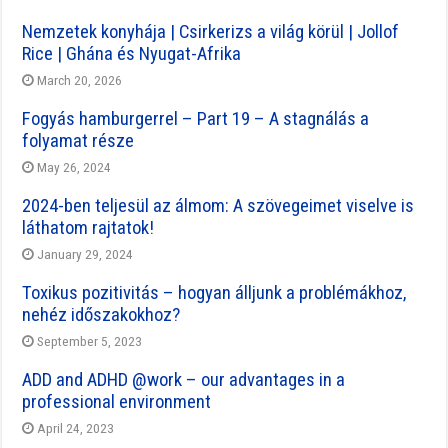
Nemzetek konyhája | Csirkerizs a világ körül | Jollof
Rice | Ghána és Nyugat-Afrika
March 20, 2026
Fogyás hamburgerrel – Part 19 – A stagnálás a
folyamat része
May 26, 2024
2024-ben teljesül az álmom: A szövegeimet viselve is
láthatom rajtatok!
January 29, 2024
Toxikus pozitivitás – hogyan álljunk a problémákhoz,
nehéz időszakokhoz?
September 5, 2023
ADD and ADHD @work – our advantages in a
professional environment
April 24, 2023