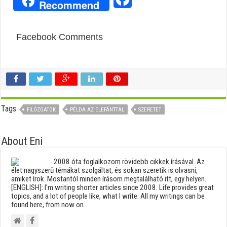
Recommend
Facebook Comments
Tags
FILÓZGATOK
PÉLDA AZ ELEFÁNTTAL
SZERETET
About Eni
2008 óta foglalkozom rövidebb cikkek írásával. Az
élet nagyszerű témákat szolgáltat, és sokan szeretik is olvasni,
amiket írok. Mostantól minden írásom megtalálható itt, egy helyen.
[ENGLISH]: I'm writing shorter articles since 2008. Life provides great
topics, and a lot of people like, what I write. All my writings can be
found here, from now on.