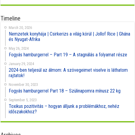
Timeline
March 20, 2026
Nemzetek konyhája | Csirkerizs a világ körül | Jollof Rice | Ghána
és Nyugat-Afrika
May 26, 2024
Fogyás hamburgerrel – Part 19 – A stagnálás a folyamat része
January 29, 2024
2024-ben teljesül az álmom: A szövegeimet viselve is láthatom
rajtatok!
November 30, 2023
Fogyás hamburgerrel Part 18 – Szülinapomra mínusz 22 kg
September 5, 2023
Toxikus pozitivitás – hogyan álljunk a problémákhoz, nehéz
időszakokhoz?
Archives