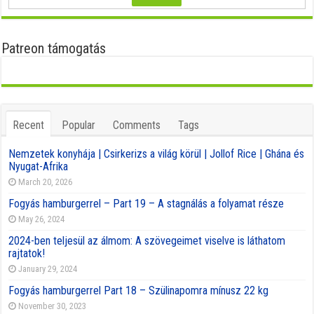
Patreon támogatás
Recent
Popular
Comments
Tags
Nemzetek konyhája | Csirkerizs a világ körül | Jollof Rice | Ghána és
Nyugat-Afrika
March 20, 2026
Fogyás hamburgerrel – Part 19 – A stagnálás a folyamat része
May 26, 2024
2024-ben teljesül az álmom: A szövegeimet viselve is láthatom
rajtatok!
January 29, 2024
Fogyás hamburgerrel Part 18 – Szülinapomra mínusz 22 kg
November 30, 2023