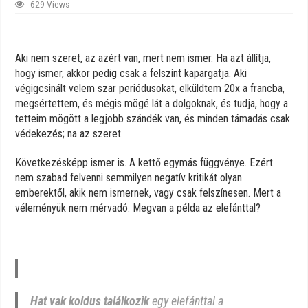
629 Views
Aki nem szeret, az azért van, mert nem ismer. Ha azt állítja,
hogy ismer, akkor pedig csak a felszínt kapargatja. Aki
végigcsinált velem szar periódusokat, elküldtem 20x a francba,
megsértettem, és mégis mögé lát a dolgoknak, és tudja, hogy a
tetteim mögött a legjobb szándék van, és minden támadás csak
védekezés; na az szeret.
Követke
zésképp ismer is. A kettő egymás függvénye. Ezért
nem szabad felvenni semmilyen negatív kritikát olyan
emberektől, akik nem ismernek, vagy csak felszínesen. Mert a
véleményük nem mérvadó. Megvan a példa az elefánttal?
Hat vak koldus találkozik
egy elefánttal a