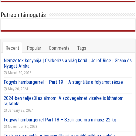
Patreon támogatás
Recent
Popular
Comments
Tags
Nemzetek konyhája | Csirkerizs a világ körül | Jollof Rice | Ghána és
Nyugat-Afrika
March 20, 2026
Fogyás hamburgerrel – Part 19 – A stagnálás a folyamat része
May 26, 2024
2024-ben teljesül az álmom: A szövegeimet viselve is láthatom
rajtatok!
January 29, 2024
Fogyás hamburgerrel Part 18 – Szülinapomra mínusz 22 kg
November 30, 2023
Toxikus pozitivitás – hogyan álljunk a problémákhoz, nehéz