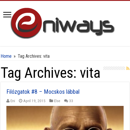
Home
»
Tag Archives: vita
Tag Archives:
vita
Filózgatok #8 – Mocskos lábbal
Eni
April 19, 2015
Else
33