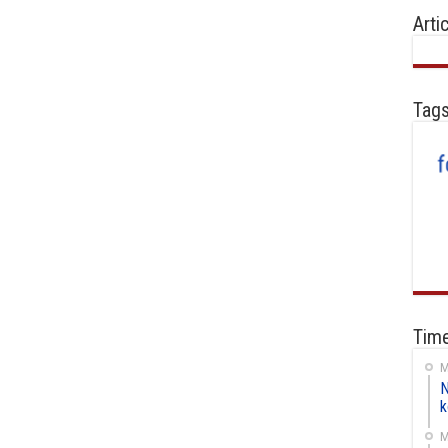
Arti
Tag
Time
M
N
k
M