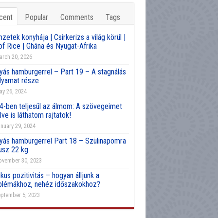
cent
Popular
Comments
Tags
etek konyhája | Csirkerizs a világ körül |
of Rice | Ghána és Nyugat-Afrika
rch 20, 2026
yás hamburgerrel – Part 19 – A stagnálás
olyamat része
y 26, 2024
4-ben teljesül az álmom: A szövegeimet
lve is láthatom rajtatok!
nuary 29, 2024
yás hamburgerrel Part 18 – Szülinapomra
usz 22 kg
vember 30, 2023
kus pozitivitás – hogyan álljunk a
blémákhoz, nehéz időszakokhoz?
ptember 5, 2023