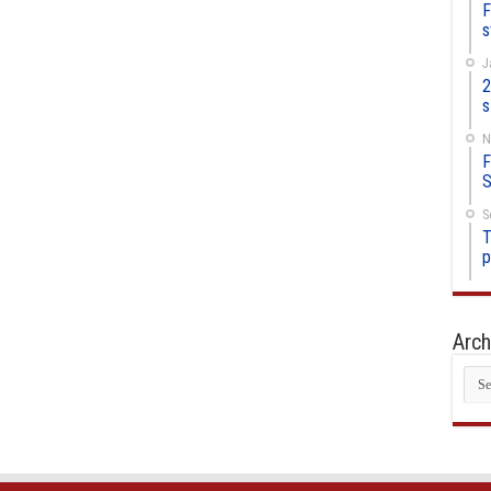
F
s
J
2
s
N
F
S
S
T
p
Arch
Arc