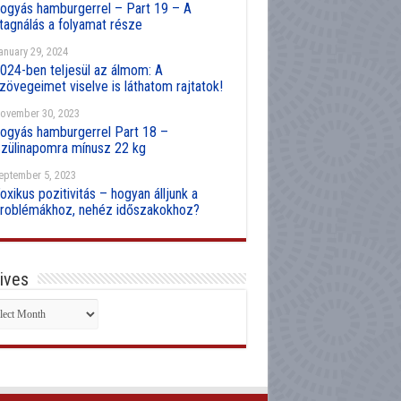
ogyás hamburgerrel – Part 19 – A
tagnálás a folyamat része
anuary 29, 2024
024-ben teljesül az álmom: A
zövegeimet viselve is láthatom rajtatok!
ovember 30, 2023
ogyás hamburgerrel Part 18 –
zülinapomra mínusz 22 kg
eptember 5, 2023
oxikus pozitivitás – hogyan álljunk a
roblémákhoz, nehéz időszakokhoz?
ives
hives