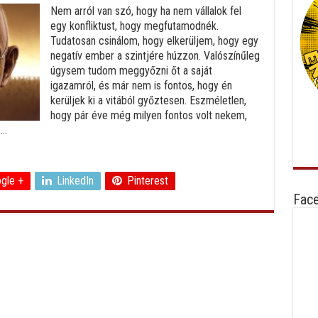
Nem arról van szó, hogy ha nem vállalok fel
egy konfliktust, hogy megfutamodnék.
Tudatosan csinálom, hogy elkerüljem, hogy egy
negatív ember a szintjére húzzon. Valószínűleg
úgysem tudom meggyőzni őt a saját
igazamról, és már nem is fontos, hogy én
kerüljek ki a vitából győztesen. Eszméletlen,
hogy pár éve még milyen fontos volt nekem,
..
gle +
LinkedIn
Pinterest
Fac