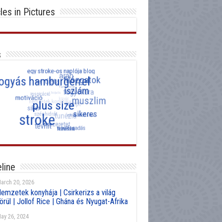
cles in Pictures
s
line
arch 20, 2026
emzetek konyhája | Csirkerizs a világ
örül | Jollof Rice | Ghána és Nyugat-Afrika
ay 26, 2024