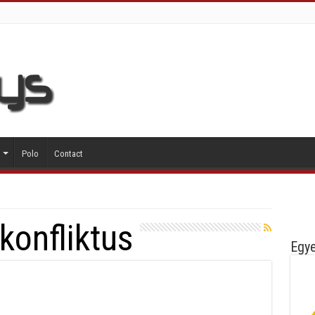
Polo
Contact
konfliktus
Egye