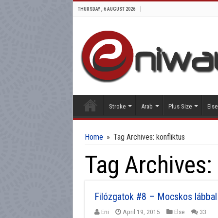
THURSDAY , 6 AUGUST 2026
Stroke
Arab
Plus Size
Else
Home
»
Tag Archives: konfliktus
Tag Archives:
Filózgatok #8 – Mocskos lábbal
Eni
April 19, 2015
Else
33