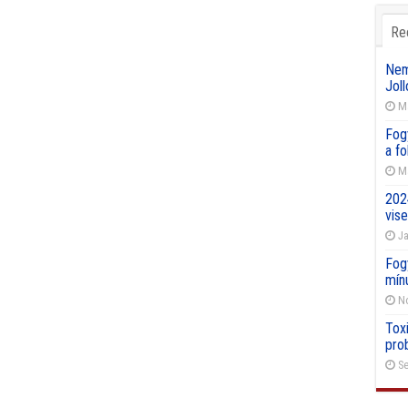
Re
Nemz
Joll
Ma
Fog
a f
Ma
202
vise
Ja
Fog
mín
No
Toxi
pro
Se