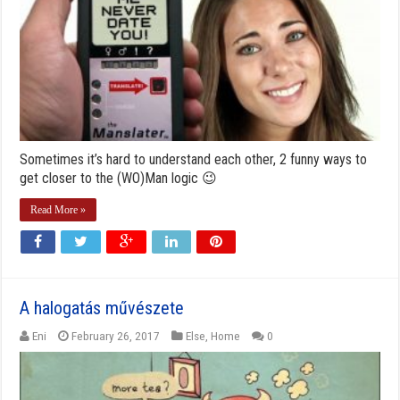
Sometimes it’s hard to understand each other, 2 funny ways to
get closer to the (WO)Man logic 😉
Read More »
A halogatás művészete
Eni
February 26, 2017
Else
,
Home
0