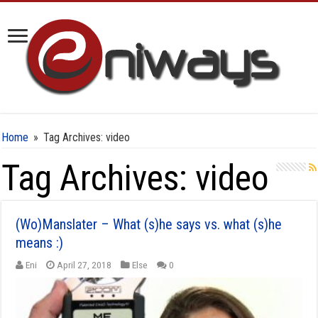
Home
»
Tag Archives: video
Tag Archives:
video
(Wo)Manslater – What (s)he says vs. what (s)he
means :)
Eni
April 27, 2018
Else
0