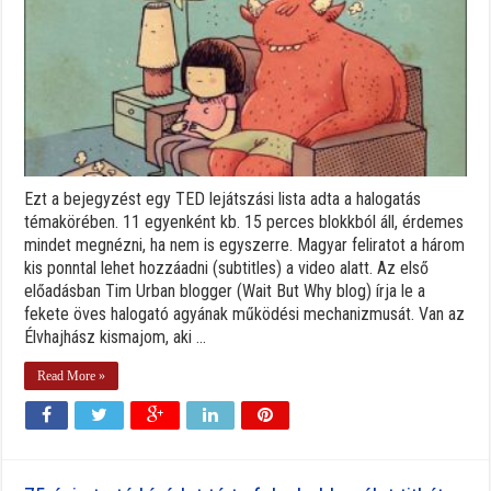
Ezt a bejegyzést egy TED lejátszási lista adta a halogatás
témakörében. 11 egyenként kb. 15 perces blokkból áll, érdemes
mindet megnézni, ha nem is egyszerre. Magyar feliratot a három
kis ponntal lehet hozzáadni (subtitles) a video alatt. Az első
előadásban Tim Urban blogger (Wait But Why blog) írja le a
fekete öves halogató agyának működési mechanizmusát. Van az
Élvhajhász kismajom, aki ...
Read More »