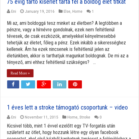
75 évig tartó kísérlet tárta fel a boldog élet titkát
Eni
January 19, 2016
Else
,
Home
1
Mi az, ami boldoggá tesz minket az életben? A legtöbben a
pénzre, vagy a hírnévre gondolnak, ezek nem feltétlenül
tévesek, de csak eszközök, amelyekkel kényelmesebbé
tehetjük az életet, főleg a pénz. Ezek inkább a sikerességhez
kellenek. Ám ha ezek nincsenek is feltétlenül jelen az
életünkben, akkor is tarthatjuk magunkat boldognak. De mi az a
tényező, ami ehhez feltétlenül szükséges? ...
Read More »
1 éves lett a stroke támogató csoportunk – video
Eni
November 11, 2015
Home
,
Stroke
0
Kicsivel több, mint 1 évvel ezelőtt egy TV-forgatás után
született az ötlet, hogy hozzunk létre egy olyan facebook
csoportot, ahol első kézből kaphatnak tanácsot a felépüléshez a