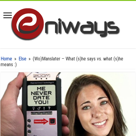
Home
»
Else
»
(Wo)Manslater – What (s)he says vs. what (s)he
means :)