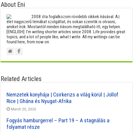
About Eni
2008 óta foglalkozom rövidebb cikkek írásával. Az
élet nagyszerű témákat szolgáltat, és sokan szeretik is olvasni,
amiket írok. Mostantól minden írásom megtalálható itt, egy helyen.
[ENGLISH]: I'm writing shorter articles since 2008. Life provides great
topics, and a lot of people like, what I write. All my writings can be
found here, from now on.
Related Articles
Nemzetek konyhája | Csirkerizs a világ körül | Jollof
Rice | Ghána és Nyugat-Afrika
March 20, 2026
Fogyás hamburgerrel – Part 19 – A stagnálás a
folyamat része