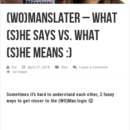
(Wo)Manslater – What
(s)he says vs. what
(s)he means :)
Eni
April 27, 2018
Else
Leave a comment
64 Views
Sometimes it’s hard to understand each other, 2 funny
ways to get closer to the (WO)Man logic 😉