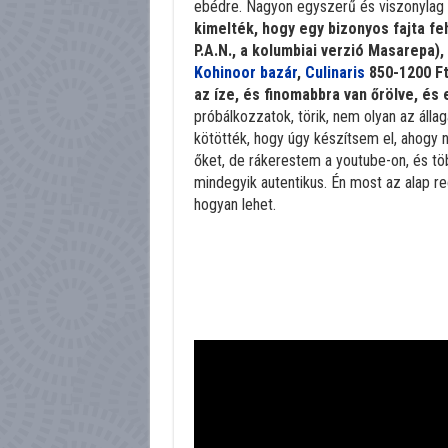
ebédre. Nagyon egyszerű és viszonylag o
kimelték, hogy egy bizonyos fajta feh
P.A.N., a kolumbiai verzió Masarepa),
Kohinoor bazár
,
Culinaris
850-1200 Ft
az íze, és finomabbra van őrölve, és 
próbálkozzatok, törik, nem olyan az áll
kötötték, hogy úgy készítsem el, ahogy 
őket, de rákerestem a youtube-on, és töb
mindegyik autentikus. Én most az alap re
hogyan lehet.