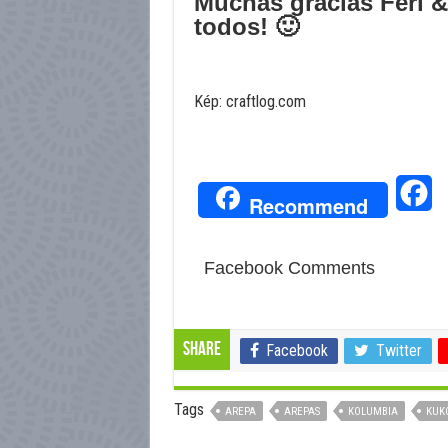
Muchas gracias Feri & 
todos! 🙂
Kép: craftlog.com
Fa
Recommend
Facebook Comments
Share
Facebook
Twitter
Tags
AREPA
AREPAS
KOLUMBIA
KUK