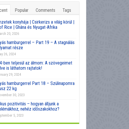
cent
Popular
Comments
Tags
etek konyhája | Csirkerizs a világ körül |
of Rice | Ghána és Nyugat-Afrika
rch 20, 2026
yás hamburgerrel – Part 19 – A stagnálás
olyamat része
y 26, 2024
4-ben teljesül az álmom: A szövegeimet
lve is láthatom rajtatok!
nuary 29, 2024
yás hamburgerrel Part 18 – Szülinapomra
usz 22 kg
vember 30, 2023
kus pozitivitás – hogyan álljunk a
blémákhoz, nehéz időszakokhoz?
ptember 5, 2023