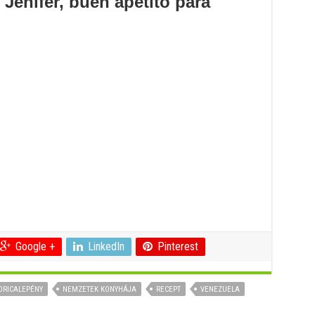
Jenifer, buen apetito para
cebook
Google +
LinkedIn
Pinterest
ORICALEPÉNY
NEMZETEK KONYHÁJA
RECEPT
VENEZUELA