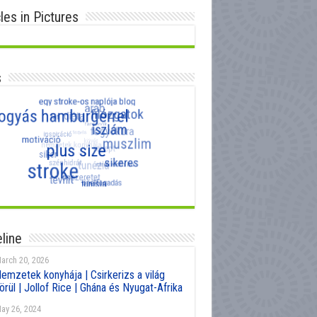
cles in Pictures
s
line
arch 20, 2026
emzetek konyhája | Csirkerizs a világ
örül | Jollof Rice | Ghána és Nyugat-Afrika
ay 26, 2024