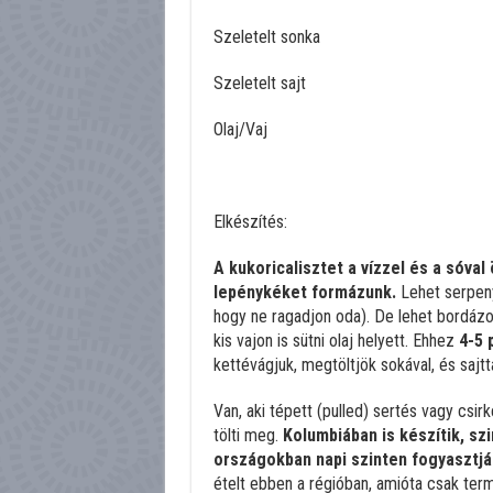
Szeletelt sonka
Szeletelt sajt
Olaj/Vaj
Elkészítés:
A kukoricalisztet a vízzel és a sóva
lepénykéket formázunk.
Lehet serpenyő
hogy ne ragadjon oda). De lehet bordázo
kis vajon is sütni olaj helyett. Ehhez
4-5 
kettévágjuk, megtöltjök sokával, és sajtta
Van, aki tépett (pulled) sertés vagy csirk
tölti meg.
Kolumbiában is készítik, sz
országokban napi szinten fogyasztjá
ételt ebben a régióban, amióta csak terme