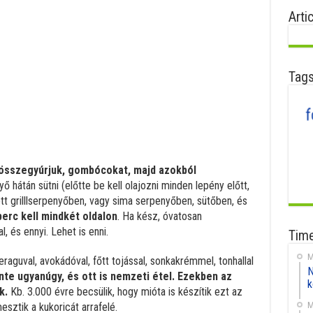
Arti
Tag
l összegyúrjuk, gombócokat, majd azokból
 hátán sütni (előtte be kell olajozni minden lepény előtt,
tt grilllserpenyőben, vagy sima serpenyőben, sütőben, és
perc kell mindkét oldalon
. Ha kész, óvatosan
l, és ennyi. Lehet is enni.
Time
M
eraguval, avokádóval, főtt tojással, sonkakrémmel, tonhallal
N
inte ugyanúgy, és ott is nemzeti étel. Ezekben az
k
k.
Kb. 3.000 évre becsülik, hogy mióta is készítik ezt az
M
sztik a kukoricát arrafelé.