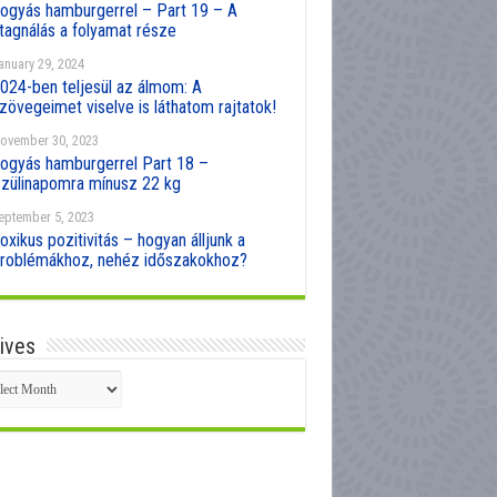
ogyás hamburgerrel – Part 19 – A
tagnálás a folyamat része
anuary 29, 2024
024-ben teljesül az álmom: A
zövegeimet viselve is láthatom rajtatok!
ovember 30, 2023
ogyás hamburgerrel Part 18 –
zülinapomra mínusz 22 kg
eptember 5, 2023
oxikus pozitivitás – hogyan álljunk a
roblémákhoz, nehéz időszakokhoz?
ives
hives