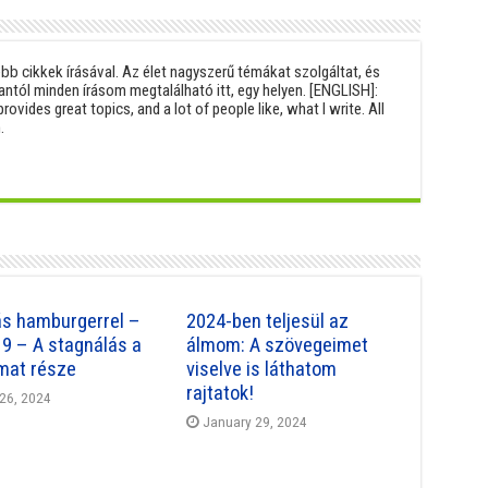
b cikkek írásával. Az élet nagyszerű témákat szolgáltat, és
antól minden írásom megtalálható itt, egy helyen. [ENGLISH]:
provides great topics, and a lot of people like, what I write. All
.
s hamburgerrel –
2024-ben teljesül az
19 – A stagnálás a
álmom: A szövegeimet
mat része
viselve is láthatom
rajtatok!
26, 2024
January 29, 2024