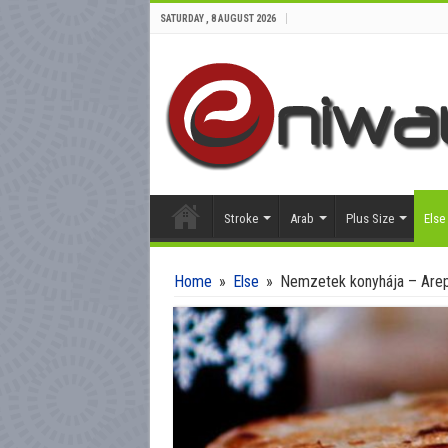
SATURDAY , 8 AUGUST 2026
Stroke
Arab
Plus Size
Else
Home
»
Else
»
Nemzetek konyhája – Arep