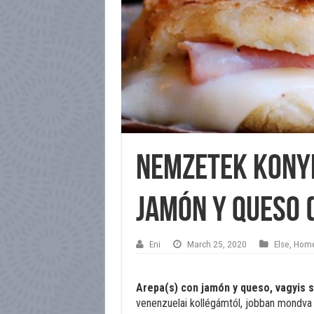
Nemzetek kony
jamón y queso 
Eni
March 25, 2020
Else
,
Hom
Arepa(s) con jamón y queso, vagyis 
venenzuelai kollégámtól, jobban mondva