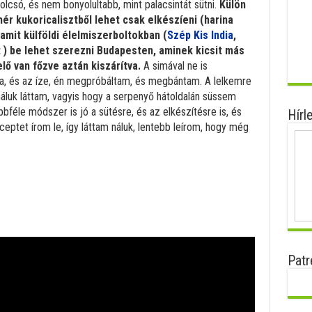
lcsó, és nem bonyolultabb, mint palacsintát sütni.
Külön
ér kukoricalisztből lehet csak elkészíeni (harina
 amit külföldi élelmiszerboltokban (
Szép Kis India
,
 ) be lehet szerezni Budapesten, aminek kicsit más
elő van főzve aztán kiszárítva.
A simával ne is
aga, és az íze, én megpróbáltam, és megbántam. A lelkemre
náluk láttam, vagyis hogy a serpenyő hátoldalán süssem
bféle módszer is jó a sütésre, és az elkészítésre is, és
Hírl
ceptet írom le, így láttam náluk, lentebb leírom, hogy még
Patr