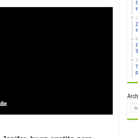
F
s
J
2
s
N
F
S
S
T
p
Arch
Arc