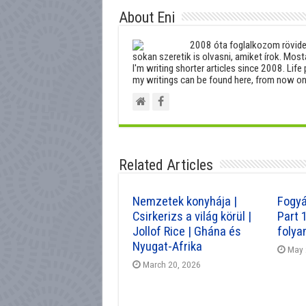
About Eni
2008 óta foglalkozom rövideb
sokan szeretik is olvasni, amiket írok. Most
I'm writing shorter articles since 2008. Life 
my writings can be found here, from now on
Related Articles
Nemzetek konyhája |
Fogyá
Csirkerizs a világ körül |
Part 
Jollof Rice | Ghána és
folya
Nyugat-Afrika
May 
March 20, 2026