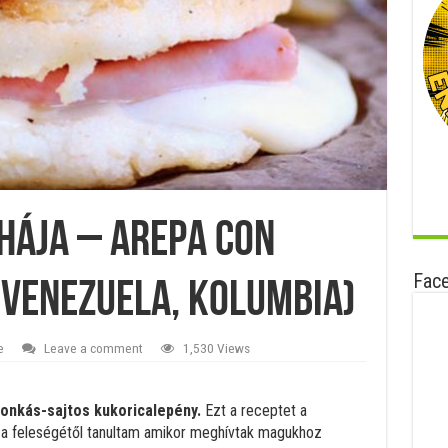
hája – Arepa con
Fac
(Venezuela, Kolumbia)
e
Leave a comment
1,530 Views
sonkás-sajtos kukoricalepény.
Ezt a receptet a
 a feleségétől tanultam amikor meghívtak magukhoz