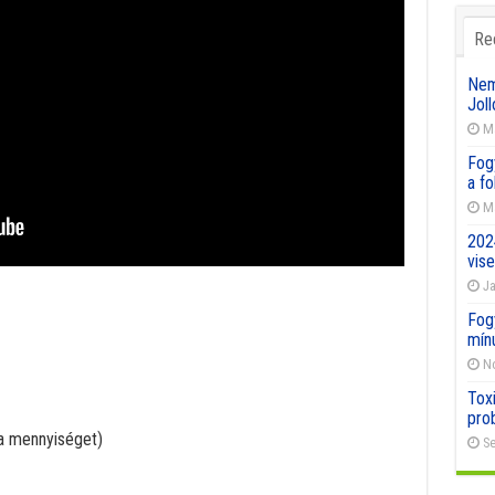
Re
Nemz
Joll
Ma
Fog
a f
Ma
202
vise
Ja
Fog
mín
No
Toxi
pro
 a mennyiséget)
Se