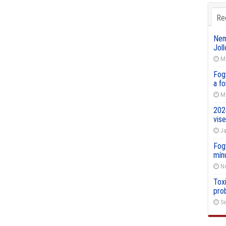
Re
Nemz
Joll
Ma
Fog
a f
Ma
202
vise
Ja
Fog
mín
No
Toxi
pro
Se