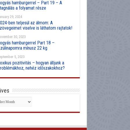
ogyás hamburgerrel – Part 19 – A
tagnálás a folyamat része
anuary 29, 2024
024-ben teljesül az álmom: A
zövegeimet viselve is láthatom rajtatok!
ovember 30, 2023
ogyás hamburgerrel Part 18 –
zülinapomra mínusz 22 kg
eptember 5, 2023
oxikus pozitivitás – hogyan álljunk a
roblémákhoz, nehéz időszakokhoz?
ives
hives