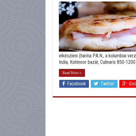
elkészíeni (harina P.A.N., a kolumbiai ve
India, Kohinoor bazár, Culinaris 850-1200 .
Read More »
Facebook
Twitter
Goo