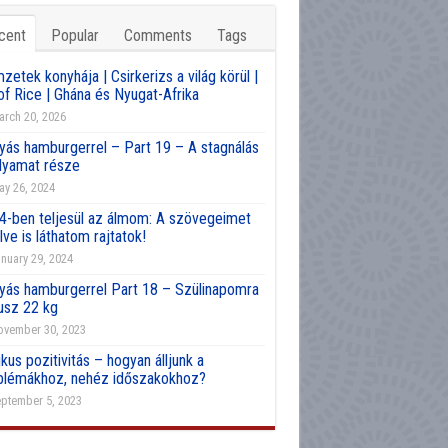
cent
Popular
Comments
Tags
etek konyhája | Csirkerizs a világ körül |
of Rice | Ghána és Nyugat-Afrika
rch 20, 2026
yás hamburgerrel – Part 19 – A stagnálás
olyamat része
y 26, 2024
4-ben teljesül az álmom: A szövegeimet
lve is láthatom rajtatok!
nuary 29, 2024
yás hamburgerrel Part 18 – Szülinapomra
usz 22 kg
vember 30, 2023
kus pozitivitás – hogyan álljunk a
blémákhoz, nehéz időszakokhoz?
ptember 5, 2023