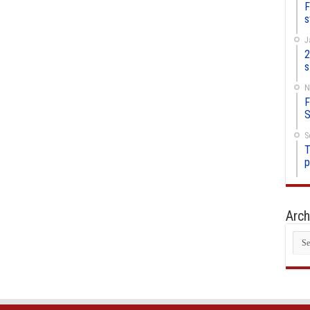
F
s
J
2
s
N
F
S
S
T
p
Arch
Arc