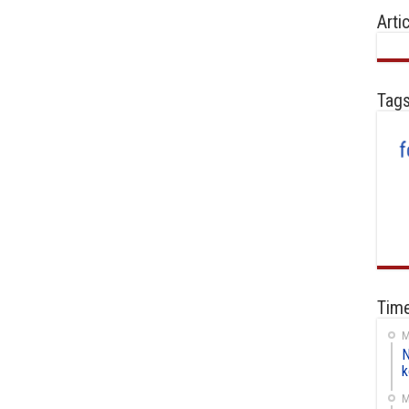
Arti
Tag
Time
M
N
k
M