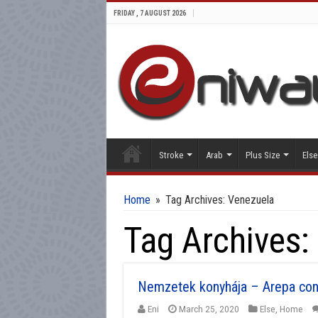
FRIDAY , 7 AUGUST 2026
Stroke
Arab
Plus Size
Else
Home
»
Tag Archives: Venezuela
Tag Archives:
Nemzetek konyhája – Arepa con
Eni
March 25, 2020
Else
,
Home