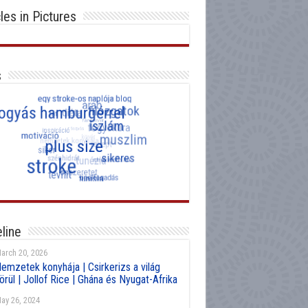
cles in Pictures
s
line
arch 20, 2026
emzetek konyhája | Csirkerizs a világ
örül | Jollof Rice | Ghána és Nyugat-Afrika
ay 26, 2024