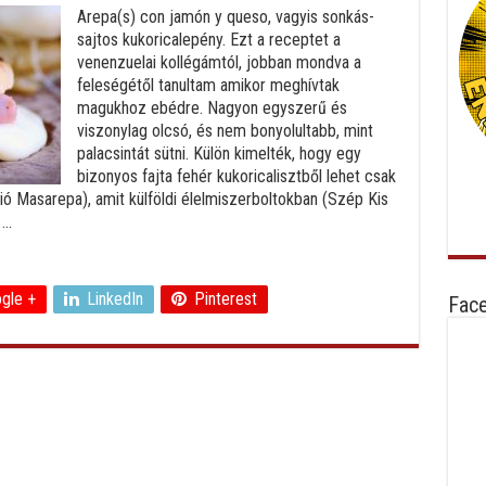
Arepa(s) con jamón y queso, vagyis sonkás-
sajtos kukoricalepény. Ezt a receptet a
venenzuelai kollégámtól, jobban mondva a
feleségétől tanultam amikor meghívtak
magukhoz ebédre. Nagyon egyszerű és
viszonylag olcsó, és nem bonyolultabb, mint
palacsintát sütni. Külön kimelték, hogy egy
bizonyos fajta fehér kukoricalisztből lehet csak
rzió Masarepa), amit külföldi élelmiszerboltokban (Szép Kis
..
gle +
LinkedIn
Pinterest
Fac