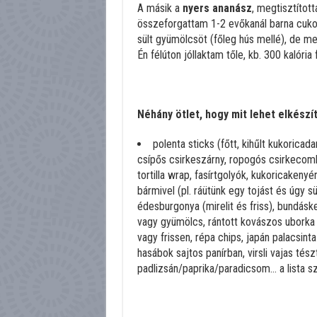
A másik a
nyers ananász
, megtisztítot
összeforgattam 1-2 evőkanál barna cukor
sült gyümölcsöt (főleg hús mellé), de me
Én félúton jóllaktam tőle, kb. 300 kalória 
Néhány ötlet, hogy mit lehet elkészí
polenta sticks (főtt, kihűlt kukoricad
csípős csirkeszárny, ropogós csirkecomb
tortilla wrap, fasírtgolyók, kukoricakenyér,
bármivel (pl. ráütünk egy tojást és úgy süt
édesburgonya (mirelit és friss), bundásk
vagy gyümölcs, rántott kovászos uborka 
vagy frissen, répa chips, japán palacsinta
hasábok sajtos panírban, virsli vajas tés
padlizsán/paprika/paradicsom… a lista sz