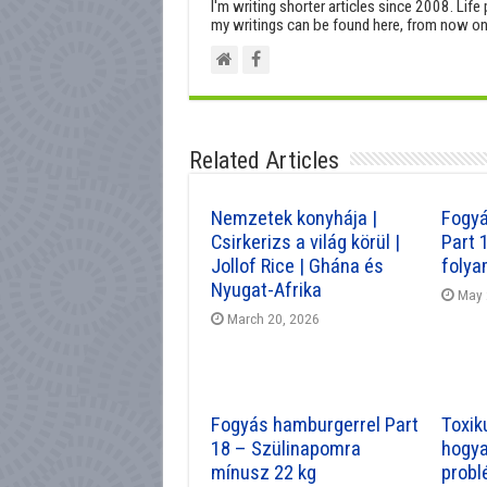
I'm writing shorter articles since 2008. Life 
my writings can be found here, from now on
Related Articles
Nemzetek konyhája |
Fogyá
Csirkerizs a világ körül |
Part 
Jollof Rice | Ghána és
folya
Nyugat-Afrika
May 
March 20, 2026
Fogyás hamburgerrel Part
Toxik
18 – Szülinapomra
hogya
mínusz 22 kg
probl