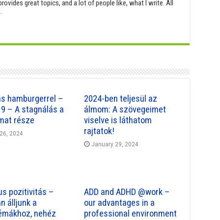
provides great topics, and a lot of people like, what I write. All
.
s hamburgerrel –
2024-ben teljesül az
19 – A stagnálás a
álmom: A szövegeimet
mat része
viselve is láthatom
rajtatok!
26, 2024
January 29, 2024
us pozitivitás –
ADD and ADHD @work –
n álljunk a
our advantages in a
émákhoz, nehéz
professional environment