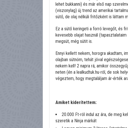
lehet bukkanni) és már első nap szerelm
(viszonylag) új trend az amerikai tartal
sütő, de olaj nélküli fritőzként is láttam m
Ez a sütő keringeti a forró levegőt, és fr
kevesebb olajat használ (tapasztalataim
megsüt, még sütit is.
Ennyi kellett nekem, horogra akadtam, im
olajban sütnöm, tehát jóval egészséges
nekem kell! 2 napra rá, amikor összegy
neten (én a lealkudtuk.hu-ról, de sok hely
végeztem, hogy megtaláljam ár-érték ará
Amiket kiderítettem:
20.000 Ft-ról indul az ára, de meg ke
szeretik a Ninja márkát