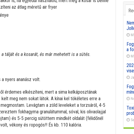
akkor is, ha egyedül használod, mert még a kosár is benne
íteni az átlag méretű air fryer
Re
ménye
Nemz
Joll
Ma
Fog
a f
a tálját és a kosarát, és már mehetett is a sütés.
Ma
202
vise
Ja
 a nyers ananász volt.
Fog
elből érdemes elkészíteni, mert a sima kelkáposztának
mín
 kelt meg nem sokat látok. A kínai kel tökéletes erre a
No
d megmostam. Levágtam a zöld leveleket a torzsáról, 4-5
Toxi
ereztem fokhagyma granulátummal, sóval, kis olivaolajjal
pro
jtam) és 5-5 percig sütöttem mindkét oldalát (félidőnél
Se
lt, vékony és ropogós!! És kb. 110 kalória.