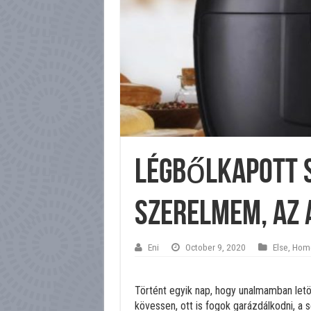
Légbőlkapott s
szerelmem, az 
Eni
October 9, 2020
Else
,
Hom
Történt egyik nap, hogy unalmamban letö
kövessen, ott is fogok garázdálkodni, a s