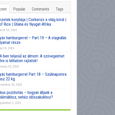
cent
Popular
Comments
Tags
etek konyhája | Csirkerizs a világ körül |
of Rice | Ghána és Nyugat-Afrika
rch 20, 2026
yás hamburgerrel – Part 19 – A stagnálás
olyamat része
y 26, 2024
4-ben teljesül az álmom: A szövegeimet
lve is láthatom rajtatok!
nuary 29, 2024
yás hamburgerrel Part 18 – Szülinapomra
usz 22 kg
vember 30, 2023
kus pozitivitás – hogyan álljunk a
blémákhoz, nehéz időszakokhoz?
ptember 5, 2023