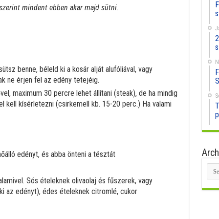
F
 szerint mindent ebben akar majd sütni.
s
J
2
s
N
z benne, béleld ki a kosár alját alufóliával, vagy
F
ak ne érjen fel az edény tetejéig.
S
ővel, maximum 30 percre lehet állítani (steak), de ha mindig
S
 kell kísérletezni (csirkemell kb. 15-20 perc.) Ha valami
T
p
Arch
hőálló edényt, és abba önteni a tésztát
Arc
lamivel. Sós ételeknek olivaolaj és fűszerek, vagy
ki az edényt), édes ételeknek citromlé, cukor