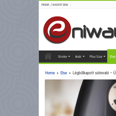
FRIDAY , 7 AUGUST 2026
Stroke
Arab
Plus Size
Else
Home
»
Else
»
Légbőlkapott sütnivaló – 