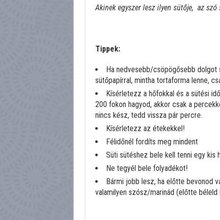
Akinek egyszer lesz ilyen sütője, az szó
Tippek:
Ha nedvesebb/csöpögősebb dolgot süts
sütőpapírral, mintha tortaforma lenne, cs
Kísérletezz a hőfokkal és a sütési id
200 fokon hagyod, akkor csak a percekkel
nincs kész, tedd vissza pár percre.
Kísérletezz az étekekkel!
Félidőnél fordíts meg mindent
Süti sütéshez bele kell tenni egy kis 
Ne tegyél bele folyadékot!
Bármi jobb lesz, ha előtte bevonod va
valamilyen szósz/marinád (előtte béleld 