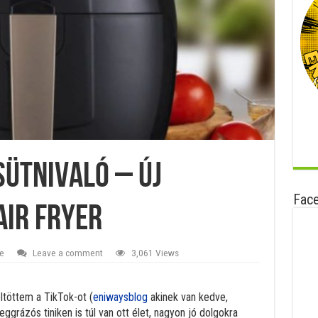
ütnivaló – Új
Fac
AIR FRYER
e
Leave a comment
3,061 Views
ltöttem a TikTok-ot (
eniwaysblog
akinek van kedve,
eggrázós tiniken is túl van ott élet, nagyon jó dolgokra