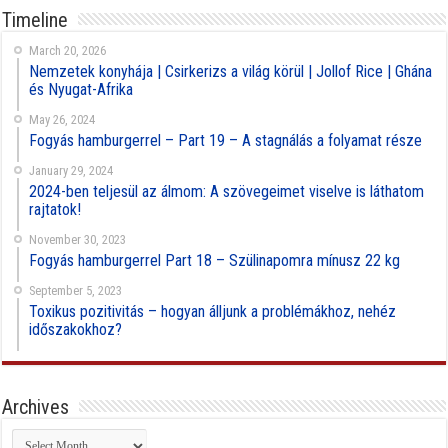
Timeline
March 20, 2026
Nemzetek konyhája | Csirkerizs a világ körül | Jollof Rice | Ghána
és Nyugat-Afrika
May 26, 2024
Fogyás hamburgerrel – Part 19 – A stagnálás a folyamat része
January 29, 2024
2024-ben teljesül az álmom: A szövegeimet viselve is láthatom
rajtatok!
November 30, 2023
Fogyás hamburgerrel Part 18 – Szülinapomra mínusz 22 kg
September 5, 2023
Toxikus pozitivitás – hogyan álljunk a problémákhoz, nehéz
időszakokhoz?
Archives
Archives