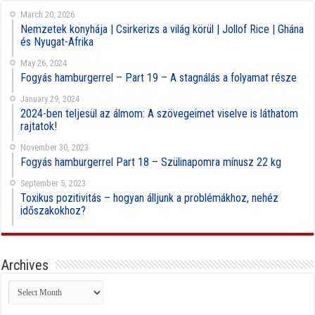
March 20, 2026
Nemzetek konyhája | Csirkerizs a világ körül | Jollof Rice | Ghána
és Nyugat-Afrika
May 26, 2024
Fogyás hamburgerrel – Part 19 – A stagnálás a folyamat része
January 29, 2024
2024-ben teljesül az álmom: A szövegeimet viselve is láthatom
rajtatok!
November 30, 2023
Fogyás hamburgerrel Part 18 – Szülinapomra mínusz 22 kg
September 5, 2023
Toxikus pozitivitás – hogyan álljunk a problémákhoz, nehéz
időszakokhoz?
Archives
Archives