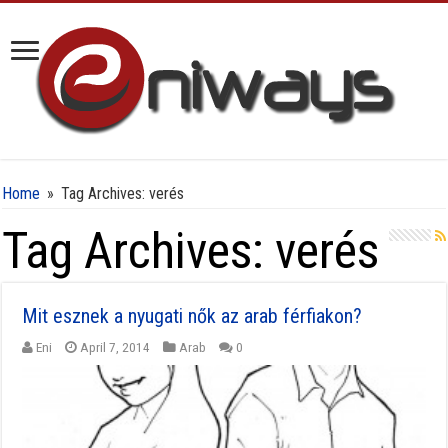
Home
»
Tag Archives: verés
Tag Archives:
verés
Mit esznek a nyugati nők az arab férfiakon?
Eni
April 7, 2014
Arab
0