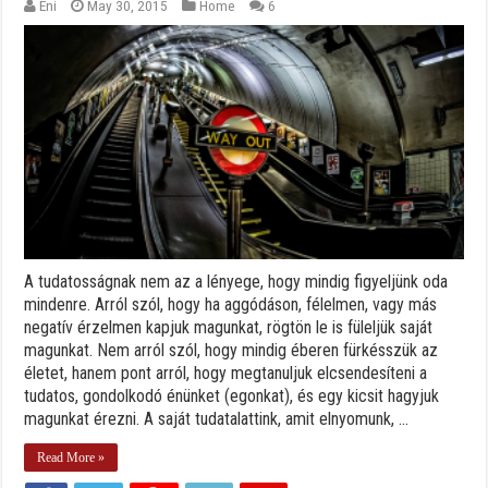
Eni
May 30, 2015
Home
6
A tudatosságnak nem az a lényege, hogy mindig figyeljünk oda
mindenre. Arról szól, hogy ha aggódáson, félelmen, vagy más
negatív érzelmen kapjuk magunkat, rögtön le is füleljük saját
magunkat. Nem arról szól, hogy mindig éberen fürkésszük az
életet, hanem pont arról, hogy megtanuljuk elcsendesíteni a
tudatos, gondolkodó énünket (egonkat), és egy kicsit hagyjuk
magunkat érezni. A saját tudatalattink, amit elnyomunk, ...
Read More »