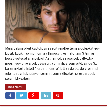
Mára valami olyat kaptok, ami segít rendbe tenni a dolgokat egy
kicsit. Egyik nap mentem a villamoson, és hallottam 3 tini fiú
beszélgetését a lányokról. Azt hinnéd, az igények változtak
meg, hogy erre a sok csücsöri, semmihez sem értő, ámde 3,5
kg sminkkel ellátott “teremtményre” lett szükség, de örömmel
jelentem, a fiúk igényei semmit sem változtak az évezredek
során. Miközben ...
Read More »