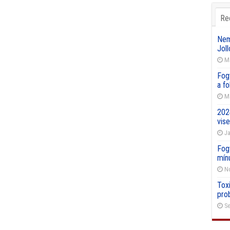
Re
Nemz
Joll
Ma
Fog
a f
Ma
202
vise
Ja
Fog
mín
No
Toxi
pro
Se