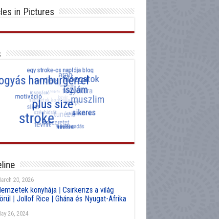
cles in Pictures
s
line
arch 20, 2026
emzetek konyhája | Csirkerizs a világ
örül | Jollof Rice | Ghána és Nyugat-Afrika
ay 26, 2024