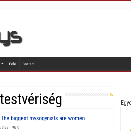
Polo
Contact
testvériség
Egye
| The biggest mysogynists are women
s Size
0