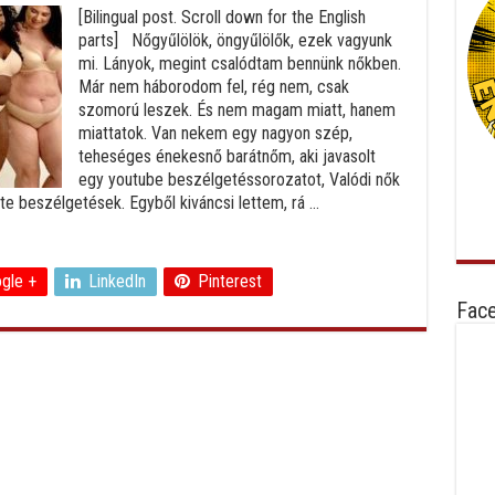
[Bilingual post. Scroll down for the English
parts] Nőgyűlölök, öngyűlölők, ezek vagyunk
mi. Lányok, megint csalódtam bennünk nőkben.
Már nem háborodom fel, rég nem, csak
szomorú leszek. És nem magam miatt, hanem
miattatok. Van nekem egy nagyon szép,
teheséges énekesnő barátnőm, aki javasolt
egy youtube beszélgetéssorozatot, Valódi nők
e beszélgetések. Egyből kiváncsi lettem, rá ...
gle +
LinkedIn
Pinterest
Fac