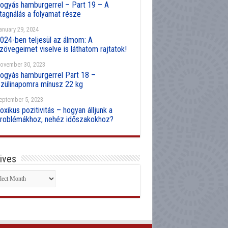
ogyás hamburgerrel – Part 19 – A
tagnálás a folyamat része
anuary 29, 2024
024-ben teljesül az álmom: A
zövegeimet viselve is láthatom rajtatok!
ovember 30, 2023
ogyás hamburgerrel Part 18 –
zülinapomra mínusz 22 kg
eptember 5, 2023
oxikus pozitivitás – hogyan álljunk a
roblémákhoz, nehéz időszakokhoz?
ives
hives