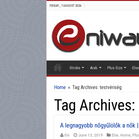
FRIDAY , 7 AUGUST 2026
Stroke
Arab
Plus Size
Else
Home
»
Tag Archives: testvériség
Tag Archives:
A legnagyobb nőgyűlölők a nők 
Eni
June 13, 2019
Else
,
Home
,
Plu