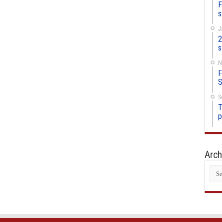
F
s
J
2
s
N
F
S
S
T
p
Arch
Arc