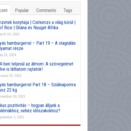
cent
Popular
Comments
Tags
etek konyhája | Csirkerizs a világ körül |
of Rice | Ghána és Nyugat-Afrika
rch 20, 2026
yás hamburgerrel – Part 19 – A stagnálás
olyamat része
y 26, 2024
4-ben teljesül az álmom: A szövegeimet
lve is láthatom rajtatok!
nuary 29, 2024
yás hamburgerrel Part 18 – Szülinapomra
usz 22 kg
vember 30, 2023
kus pozitivitás – hogyan álljunk a
blémákhoz, nehéz időszakokhoz?
ptember 5, 2023