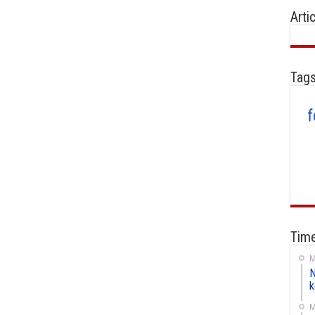
Arti
Tag
Time
M
N
k
M