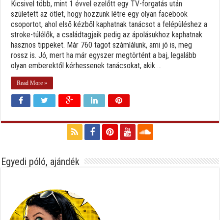
Kicsivel több, mint 1 évvel ezelőtt egy TV-forgatás után
született az ötlet, hogy hozzunk létre egy olyan facebook
csoportot, ahol első kézből kaphatnak tanácsot a felépüléshez a
stroke-túlélők, a családtagjaik pedig az ápolásukhoz kaphatnak
hasznos tippeket. Már 760 tagot számlálunk, ami jó is, meg
rossz is. Jó, mert ha már egyszer megtörtént a baj, legalább
olyan emberektől kérhessenek tanácsokat, akik ...
Read More »
Egyedi póló, ajándék