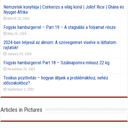
Nemzetek konyhája | Csirkerizs a világ körül | Jollof Rice | Ghána és
Nyugat-Afrika
March 20, 2026
Fogyás hamburgerrel – Part 19 – A stagnálás a folyamat része
May 26, 2024
2024-ben teljesül az álmom: A szövegeimet viselve is láthatom
rajtatok!
January 29, 2024
Fogyás hamburgerrel Part 18 – Szülinapomra mínusz 22 kg
November 30, 2023
Toxikus pozitivitás – hogyan álljunk a problémákhoz, nehéz
időszakokhoz?
September 5, 2023
Articles in Pictures