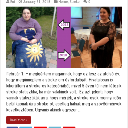
Eni
January 31, 2018
Home
,
Stroke
0
Február 1. – megígértem magamnak, hogy ez lesz az utolsó év,
hogy megünneplem a stroke-om évfordulóját. Hivatalosan is
kikerültem a stroke-os kategóriából, mivel 5 éven túl nem létezik
stroke statisztika, ha már valakinek volt. Ez azt jelenti, hogy
vannak statisztikák arra, hogy mérjék, a stroke-osok mennyi időn
belül kapnak újra stroke-ot, esetleg halnak meg a szövődmények
következtében. Ugyanis akinek egyszer ...
Read More »