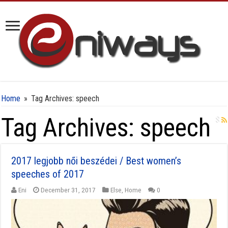
Home
»
Tag Archives: speech
Tag Archives:
speech
2017 legjobb női beszédei / Best women’s
speeches of 2017
Eni
December 31, 2017
Else
,
Home
0