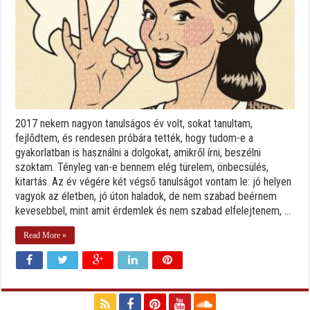
2017 nekem nagyon tanulságos év volt, sokat tanultam,
fejlődtem, és rendesen próbára tették, hogy tudom-e a
gyakorlatban is használni a dolgokat, amikről írni, beszélni
szoktam. Tényleg van-e bennem elég türelem, önbecsülés,
kitartás. Az év végére két végső tanulságot vontam le: jó helyen
vagyok az életben, jó úton haladok, de nem szabad beérnem
kevesebbel, mint amit érdemlek és nem szabad elfelejtenem, ...
Read More »