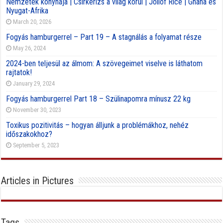
Nemzetek konyhája | Csirkerizs a világ körül | Jollof Rice | Ghána és
Nyugat-Afrika
March 20, 2026
Fogyás hamburgerrel – Part 19 – A stagnálás a folyamat része
May 26, 2024
2024-ben teljesül az álmom: A szövegeimet viselve is láthatom
rajtatok!
January 29, 2024
Fogyás hamburgerrel Part 18 – Szülinapomra mínusz 22 kg
November 30, 2023
Toxikus pozitivitás – hogyan álljunk a problémákhoz, nehéz
időszakokhoz?
September 5, 2023
Articles in Pictures
Tags