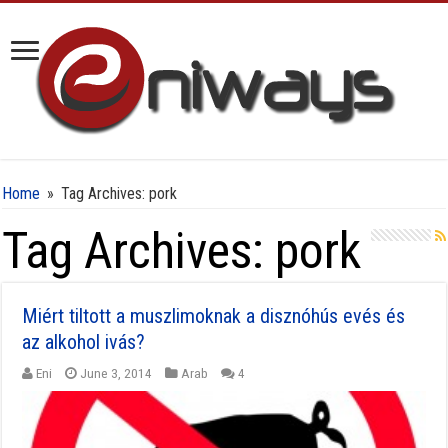
Home
»
Tag Archives: pork
Tag Archives:
pork
Miért tiltott a muszlimoknak a disznóhús evés és
az alkohol ivás?
Eni
June 3, 2014
Arab
4