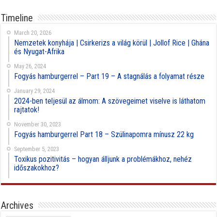
Timeline
March 20, 2026
Nemzetek konyhája | Csirkerizs a világ körül | Jollof Rice | Ghána
és Nyugat-Afrika
May 26, 2024
Fogyás hamburgerrel – Part 19 – A stagnálás a folyamat része
January 29, 2024
2024-ben teljesül az álmom: A szövegeimet viselve is láthatom
rajtatok!
November 30, 2023
Fogyás hamburgerrel Part 18 – Szülinapomra mínusz 22 kg
September 5, 2023
Toxikus pozitivitás – hogyan álljunk a problémákhoz, nehéz
időszakokhoz?
Archives