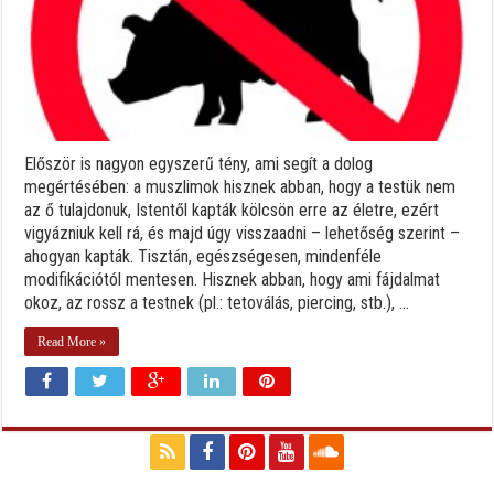
Először is nagyon egyszerű tény, ami segít a dolog
megértésében: a muszlimok hisznek abban, hogy a testük nem
az ő tulajdonuk, Istentől kapták kölcsön erre az életre, ezért
vigyázniuk kell rá, és majd úgy visszaadni – lehetőség szerint –
ahogyan kapták. Tisztán, egészségesen, mindenféle
modifikációtól mentesen. Hisznek abban, hogy ami fájdalmat
okoz, az rossz a testnek (pl.: tetoválás, piercing, stb.), ...
Read More »