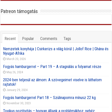
Patreon támogatás
Recent
Popular
Comments
Tags
Nemzetek konyhája | Csirkerizs a világ körül | Jollof Rice | Ghána és
Nyugat-Afrika
March 20, 2026
Fogyás hamburgerrel – Part 19 – A stagnálás a folyamat része
May 26, 2024
2024-ben teljesül az álmom: A szövegeimet viselve is láthatom
rajtatok!
January 29, 2024
Fogyás hamburgerrel Part 18 – Szülinapomra mínusz 22 kg
November 30, 2023
Toxikus pozitivitás – hogyan álljunk a problémákhoz, nehéz