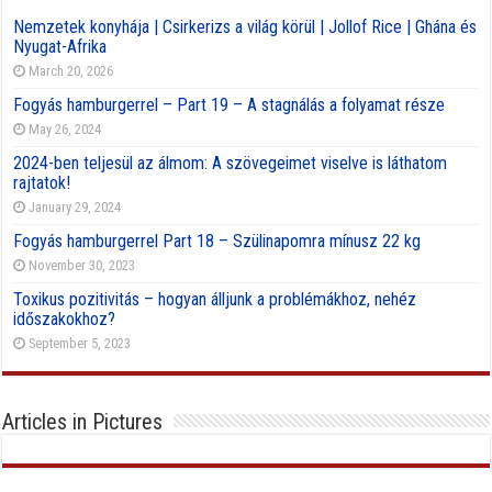
Nemzetek konyhája | Csirkerizs a világ körül | Jollof Rice | Ghána és
Nyugat-Afrika
March 20, 2026
Fogyás hamburgerrel – Part 19 – A stagnálás a folyamat része
May 26, 2024
2024-ben teljesül az álmom: A szövegeimet viselve is láthatom
rajtatok!
January 29, 2024
Fogyás hamburgerrel Part 18 – Szülinapomra mínusz 22 kg
November 30, 2023
Toxikus pozitivitás – hogyan álljunk a problémákhoz, nehéz
időszakokhoz?
September 5, 2023
Articles in Pictures