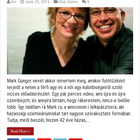
Eni
June 20, 2016
Else
,
Home
0
Mark Gungor nevét akkor ismertem meg, amikor futótűzként
terjedt a neten a férfi agy és a női agy különbségeiről szóló
vicces előadásrészlet. Egy pár perces video, ami újra és újra
szembejött, és annyira bírtam, hogy rákerestem, nincs-e belőle
több. Így találtam rá Mark-ra, a wisconsin-i lelkipásztorra, aki
házassági szemináriumokat tart nagyon szórakoztató formában.
Tudja, miről beszél, hiszen 42 éve házas, ...
Read More »