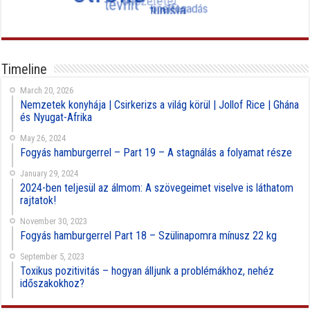
Timeline
March 20, 2026
Nemzetek konyhája | Csirkerizs a világ körül | Jollof Rice | Ghána
és Nyugat-Afrika
May 26, 2024
Fogyás hamburgerrel – Part 19 – A stagnálás a folyamat része
January 29, 2024
2024-ben teljesül az álmom: A szövegeimet viselve is láthatom
rajtatok!
November 30, 2023
Fogyás hamburgerrel Part 18 – Szülinapomra mínusz 22 kg
September 5, 2023
Toxikus pozitivitás – hogyan álljunk a problémákhoz, nehéz
időszakokhoz?