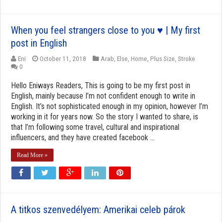
When you feel strangers close to you ♥ | My first
post in English
Eni
October 11, 2018
Arab
,
Else
,
Home
,
Plus Size
,
Stroke
0
Hello Eniways Readers, This is going to be my first post in
English, mainly because I’m not confident enough to write in
English. It’s not sophisticated enough in my opinion, however I’m
working in it for years now. So the story I wanted to share, is
that I’m following some travel, cultural and inspirational
influencers, and they have created facebook ...
Read More »
A titkos szenvedélyem: Amerikai celeb párok