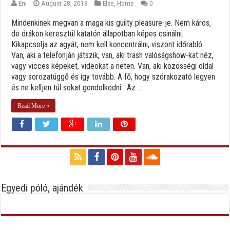
Eni
August 28, 2018
Else
,
Home
0
Mindenkinek megvan a maga kis guilty pleasure-je. Nem káros,
de órákon keresztül katatón állapotban képes csinálni.
Kikapcsolja az agyát, nem kell koncentrálni, viszont időrabló.
Van, aki a telefonján játszik, van, aki trash valóságshow-kat néz,
vagy vicces képeket, videokat a neten. Van, aki közösségi oldal
vagy sorozatüggő és így tovább. A fő, hogy szórakozató legyen
és ne kelljen túl sokat gondolkodni. Az ...
Read More »
Egyedi póló, ajándék