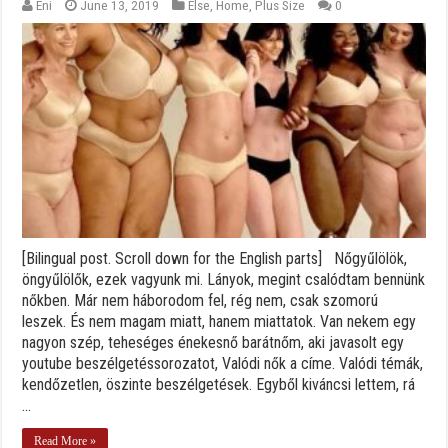
Eni
June 13, 2019
Else
,
Home
,
Plus Size
0
[Bilingual post. Scroll down for the English parts] Nőgyűlölök,
öngyűlölők, ezek vagyunk mi. Lányok, megint csalódtam bennünk
nőkben. Már nem háborodom fel, rég nem, csak szomorú
leszek. És nem magam miatt, hanem miattatok. Van nekem egy
nagyon szép, teheséges énekesnő barátnőm, aki javasolt egy
youtube beszélgetéssorozatot, Valódi nők a címe. Valódi témák,
kendőzetlen, öszinte beszélgetések. Egyből kiváncsi lettem, rá
...
Read More »