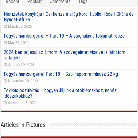
Recent
Popular
Comments
Tags
Nemzetek konyhája | Csirkerizs a világ körül | Jollof Rice | Ghána és
Nyugat-Afrika
March 20, 2026
Fogyás hamburgerrel – Part 19 – A stagnálás a folyamat része
May 26, 2024
2024-ben teljesül az álmom: A szövegeimet viselve is láthatom
rajtatok!
January 29, 2024
Fogyás hamburgerrel Part 18 – Szülinapomra mínusz 22 kg
November 30, 2023
Toxikus pozitivitás – hogyan álljunk a problémákhoz, nehéz
időszakokhoz?
September 5, 2023
Articles in Pictures