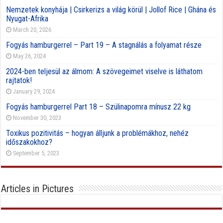
Nemzetek konyhája | Csirkerizs a világ körül | Jollof Rice | Ghána és
Nyugat-Afrika
March 20, 2026
Fogyás hamburgerrel – Part 19 – A stagnálás a folyamat része
May 26, 2024
2024-ben teljesül az álmom: A szövegeimet viselve is láthatom
rajtatok!
January 29, 2024
Fogyás hamburgerrel Part 18 – Szülinapomra mínusz 22 kg
November 30, 2023
Toxikus pozitivitás – hogyan álljunk a problémákhoz, nehéz
időszakokhoz?
September 5, 2023
Articles in Pictures