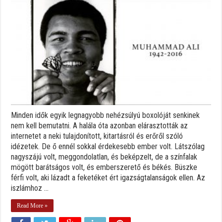
Minden idők egyik legnagyobb nehézsúlyú boxolóját senkinek
nem kell bemutatni. A halála óta azonban elárasztották az
internetet a neki tulajdonított, kitartásról és erőről szóló
idézetek. De ő ennél sokkal érdekesebb ember volt. Látszólag
nagyszájú volt, meggondolatlan, és beképzelt, de a színfalak
mögött barátságos volt, és emberszerető és békés. Büszke
férfi volt, aki lázadt a feketéket ért igazságtalanságok ellen. Az
iszlámhoz ...
Read More »