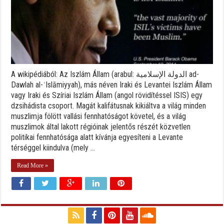
A wikipédiából: Az Iszlám Állam (arabul: الدولة الإسلامية ad-
Dawlah al-ʾIslāmiyyah), más néven Iraki és Levantei Iszlám Állam
vagy Iraki és Szíriai Iszlám Állam (angol rövidítéssel ISIS) egy
dzsihádista csoport. Magát kalifátusnak kikiáltva a világ minden
muszlimja fölött vallási fennhatóságot követel, és a világ
muszlimok által lakott régióinak jelentős részét közvetlen
politikai fennhatósága alatt kívánja egyesíteni a Levante
térséggel kiindulva (mely ...
Read More »