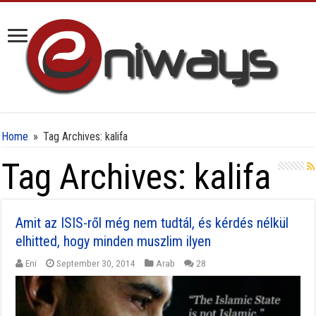
Home
»
Tag Archives: kalifa
Tag Archives:
kalifa
Amit az ISIS-ről még nem tudtál, és kérdés nélkül
elhitted, hogy minden muszlim ilyen
Eni
September 30, 2014
Arab
28