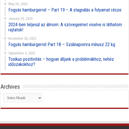
May 26, 2024
Fogyás hamburgerrel – Part 19 – A stagnálás a folyamat része
January 29, 2024
2024-ben teljesül az álmom: A szövegeimet viselve is láthatom
rajtatok!
November 30, 2023
Fogyás hamburgerrel Part 18 – Szülinapomra mínusz 22 kg
September 5, 2023
Toxikus pozitivitás – hogyan álljunk a problémákhoz, nehéz
időszakokhoz?
Archives
Archives