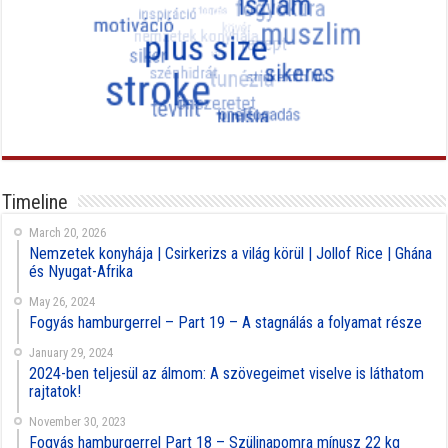
Timeline
March 20, 2026
Nemzetek konyhája | Csirkerizs a világ körül | Jollof Rice | Ghána
és Nyugat-Afrika
May 26, 2024
Fogyás hamburgerrel – Part 19 – A stagnálás a folyamat része
January 29, 2024
2024-ben teljesül az álmom: A szövegeimet viselve is láthatom
rajtatok!
November 30, 2023
Fogyás hamburgerrel Part 18 – Szülinapomra mínusz 22 kg