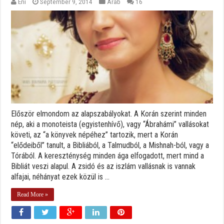
Eni
September 9, 2014
Arab
16
Először elmondom az alapszabályokat. A Korán szerint minden
nép, aki a monoteista (egyistenhívő), vagy “Ábrahámi” vallásokat
követi, az “a könyvek népéhez” tartozik, mert a Korán
“elődeiből” tanult, a Bibliából, a Talmudból, a Mishnah-ból, vagy a
Tórából. A kereszténység minden ága elfogadott, mert mind a
Bibliát veszi alapul. A zsidó és az iszlám vallásnak is vannak
alfajai, néhányat ezek közül is ...
Read More »