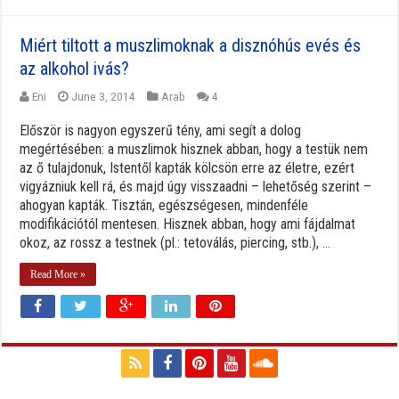
Miért tiltott a muszlimoknak a disznóhús evés és
az alkohol ivás?
Eni
June 3, 2014
Arab
4
Először is nagyon egyszerű tény, ami segít a dolog
megértésében: a muszlimok hisznek abban, hogy a testük nem
az ő tulajdonuk, Istentől kapták kölcsön erre az életre, ezért
vigyázniuk kell rá, és majd úgy visszaadni – lehetőség szerint –
ahogyan kapták. Tisztán, egészségesen, mindenféle
modifikációtól mentesen. Hisznek abban, hogy ami fájdalmat
okoz, az rossz a testnek (pl.: tetoválás, piercing, stb.), ...
Read More »