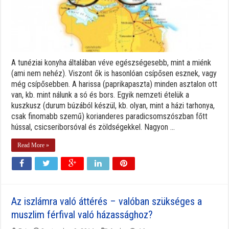
A tunéziai konyha általában véve egészségesebb, mint a miénk
(ami nem nehéz). Viszont ők is hasonlóan csípősen esznek, vagy
még csípősebben. A harissa (paprikapaszta) minden asztalon ott
van, kb. mint nálunk a só és bors. Egyik nemzeti ételük a
kuszkusz (durum búzából készül, kb. olyan, mint a házi tarhonya,
csak finomabb szemű) korianderes paradicsomszószban főtt
hússal, csicseriborsóval és zöldségekkel. Nagyon ...
Read More »
Az iszlámra való áttérés – valóban szükséges a
muszlim férfival való házassághoz?